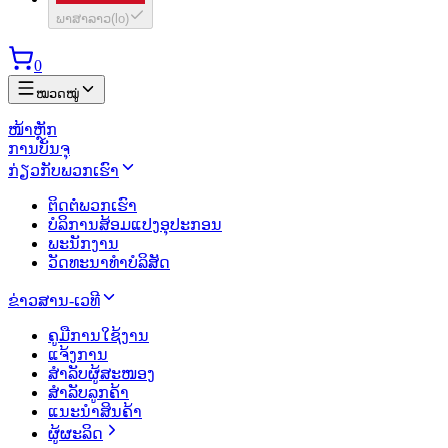
ພາສາລາວ
(
lo
)
0
ໝວດໝູ່
ໜ້າຫຼັກ
ການບັນຈຸ
ກ່ຽວກັບພວກເຮົາ
ຕິດຕໍ່ພວກເຮົາ
ບໍລິການສ້ອມແປງອຸປະກອນ
ພະນັກງານ
ວັດທະນາທຳບໍລິສັດ
ຂ່າວສານ-ເວທີ
ຄູມືການໃຊ້ງານ
ແຈ້ງການ
ສຳລັບຜູ້ສະໜອງ
ສຳລັບລູກຄ້າ
ແນະນຳສິນຄ້າ
ຜູ້ຜະລິດ