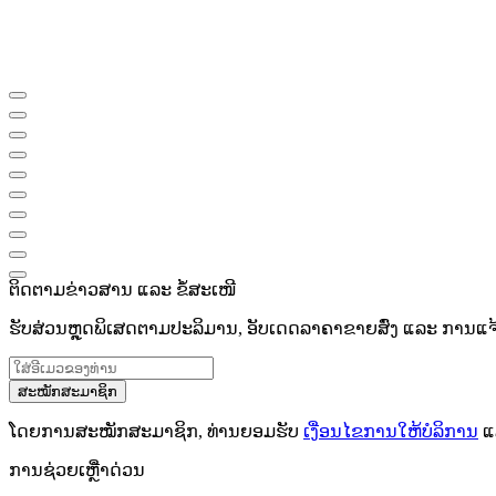
ຕິດຕາມຂ່າວສານ ແລະ ຂໍ້ສະເໜີ
ຮັບສ່ວນຫຼຸດພິເສດຕາມປະລິມານ, ອັບເດດລາຄາຂາຍສົ່ງ ແລະ ການແຈ້ງເ
ສະໝັກສະມາຊິກ
ໂດຍການສະໝັກສະມາຊິກ, ທ່ານຍອມຮັບ
ເງື່ອນໄຂການໃຫ້ບໍລິການ
ແ
ການຊ່ວຍເຫຼືໍາດ່ວນ