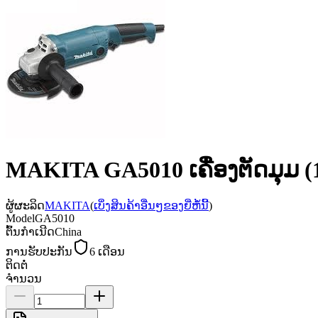
MAKITA GA5010 ເຄື່ອງຕັດມຸມ 
ຜູ້ຜະລິດ
MAKITA
(
ເບິ່ງສິນຄ້າອື່ນໆຂອງຍີ່ຫໍ້ນີ້
)
Model
GA5010
ຕົ້ນກຳເນີດ
China
ການຮັບປະກັນ
6 ເດືອນ
ຕິດຕໍ່
ຈຳນວນ