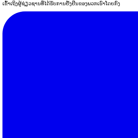
ເຂົ້າເຖິງຜູ້ຊ່ຽວຊານທີ່ໄດ້ຮັບການຢັ້ງຢືນຂອງພວກເຮົາໂດຍກົງ