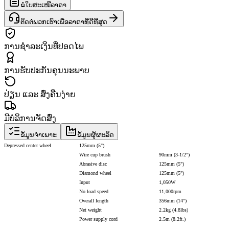
ຂໍໃບສະເໜີລາຄາ
ຕິດຕໍ່ພວກເຮົາເພື່ອລາຄາທີ່ດີທີ່ສຸດ
ການຊຳລະເງິນທີ່ປອດໄພ
ການຮັບປະກັນຄຸນນະພາບ
ປ່ຽນ ແລະ ສົ່ງຄືນງ່າຍ
ມີບໍລິການຈັດສົ່ງ
ຂໍ້ມູນຈຳເພາະ
ຂໍ້ມູນຜູ້ຜະລິດ
Depressed center wheel
125mm (5")
Wire cup brush
90mm (3-1/2")
Abrasive disc
125mm (5")
Diamond wheel
125mm (5")
Input
1,050W
No load speed
11,000rpm
Overall length
356mm (14")
Net weight
2.2kg (4.8lbs)
Power supply cord
2.5m (8.2ft.)