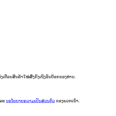
ຕືອນສິນຄ້າໃໝ່ສົ່ງກົງເຖິງອິນບັອກຂອງທ່ານ.
ລະ
ນະໂຍບາຍຄວາມເປັນສ່ວນຕົວ
ຂອງພວກເຮົາ.