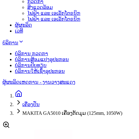
ກວດກາ
ສິງແວດລ້ອມ
ໄຟຟ້າ ແລະ ເອເລັກໂຕຣນິກ
ໄຟຟ້າ ແລະ ເອເລັກໂຕຣນິກ
ຜູ້ຜະລິດ
ເວທີ
ບໍລິການ
ບໍລິການ ກວດກາ
ບໍລິການສ້ອມແປງອຸປະກອນ
ບໍລິການປັບທຽບ
ບໍລິການໃຫ້ເຊົ່າອຸປະກອນ
ຜູ້ຜະລິດ
ເຫດການ - ງານວາງສະແດງ
ເຄື່ອງປັ່ນ
MAKITA GA5010 ເຄື່ອງຕັດມຸມ (125mm, 1050W)