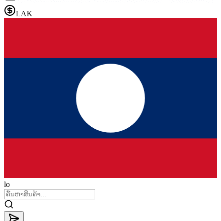
LAK
lo