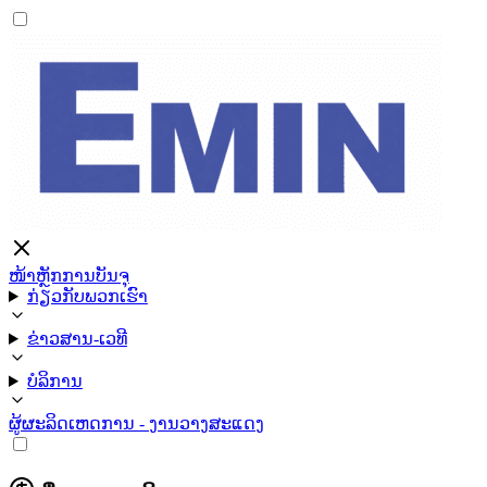
ໜ້າຫຼັກ
ການບັນຈຸ
ກ່ຽວກັບພວກເຮົາ
ຂ່າວສານ-ເວທີ
ບໍລິການ
ຜູ້ຜະລິດ
ເຫດການ - ງານວາງສະແດງ