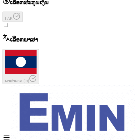
ເລືອກສະກຸນເງິນ
LAK
ເລືອກພາສາ
ພາສາລາວ
(
lo
)