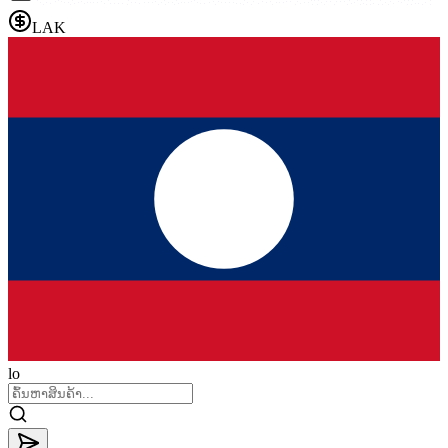
LAK
lo