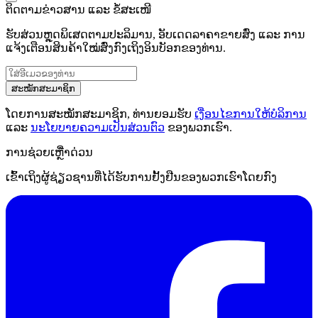
ຕິດຕາມຂ່າວສານ ແລະ ຂໍ້ສະເໜີ
ຮັບສ່ວນຫຼຸດພິເສດຕາມປະລິມານ, ອັບເດດລາຄາຂາຍສົ່ງ ແລະ ການ
ແຈ້ງເຕືອນສິນຄ້າໃໝ່ສົ່ງກົງເຖິງອິນບັອກຂອງທ່ານ.
ສະໝັກສະມາຊິກ
ໂດຍການສະໝັກສະມາຊິກ, ທ່ານຍອມຮັບ
ເງື່ອນໄຂການໃຫ້ບໍລິການ
ແລະ
ນະໂຍບາຍຄວາມເປັນສ່ວນຕົວ
ຂອງພວກເຮົາ.
ການຊ່ວຍເຫຼືໍາດ່ວນ
ເຂົ້າເຖິງຜູ້ຊ່ຽວຊານທີ່ໄດ້ຮັບການຢັ້ງຢືນຂອງພວກເຮົາໂດຍກົງ