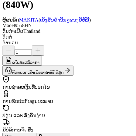
(840W)
ຜູ້ຜະລິດ
MAKITA
(
ເບິ່ງສິນຄ້າອື່ນໆຂອງຍີ່ຫໍ້ນີ້
)
Model
9558HN
ຕົ້ນກຳເນີດ
Thailand
ຕິດຕໍ່
ຈຳນວນ
ຂໍໃບສະເໜີລາຄາ
ຕິດຕໍ່ພວກເຮົາເພື່ອລາຄາທີ່ດີທີ່ສຸດ
ການຊຳລະເງິນທີ່ປອດໄພ
ການຮັບປະກັນຄຸນນະພາບ
ປ່ຽນ ແລະ ສົ່ງຄືນງ່າຍ
ມີບໍລິການຈັດສົ່ງ