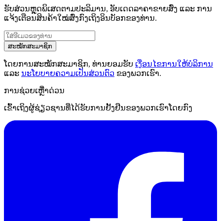
ຮັບສ່ວນຫຼຸດພິເສດຕາມປະລິມານ, ອັບເດດລາຄາຂາຍສົ່ງ ແລະ ການ
ແຈ້ງເຕືອນສິນຄ້າໃໝ່ສົ່ງກົງເຖິງອິນບັອກຂອງທ່ານ.
ສະໝັກສະມາຊິກ
ໂດຍການສະໝັກສະມາຊິກ, ທ່ານຍອມຮັບ
ເງື່ອນໄຂການໃຫ້ບໍລິການ
ແລະ
ນະໂຍບາຍຄວາມເປັນສ່ວນຕົວ
ຂອງພວກເຮົາ.
ການຊ່ວຍເຫຼືໍາດ່ວນ
ເຂົ້າເຖິງຜູ້ຊ່ຽວຊານທີ່ໄດ້ຮັບການຢັ້ງຢືນຂອງພວກເຮົາໂດຍກົງ