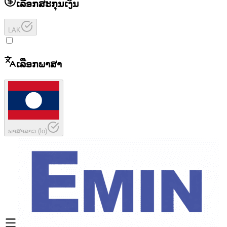
ເລືອກສະກຸນເງິນ
LAK
ເລືອກພາສາ
ພາສາລາວ
(
lo
)