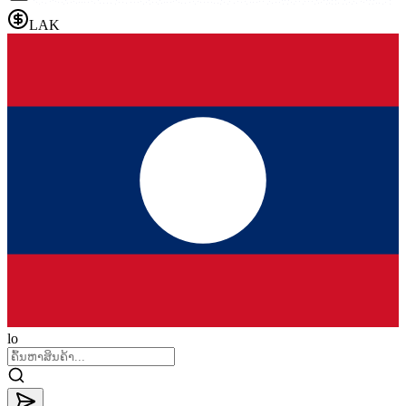
LAK
lo