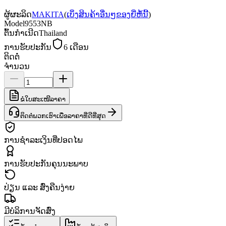
ຜູ້ຜະລິດ
MAKITA
(
ເບິ່ງສິນຄ້າອື່ນໆຂອງຍີ່ຫໍ້ນີ້
)
Model
9553NB
ຕົ້ນກຳເນີດ
Thailand
ການຮັບປະກັນ
6 ເດືອນ
ຕິດຕໍ່
ຈຳນວນ
ຂໍໃບສະເໜີລາຄາ
ຕິດຕໍ່ພວກເຮົາເພື່ອລາຄາທີ່ດີທີ່ສຸດ
ການຊຳລະເງິນທີ່ປອດໄພ
ການຮັບປະກັນຄຸນນະພາບ
ປ່ຽນ ແລະ ສົ່ງຄືນງ່າຍ
ມີບໍລິການຈັດສົ່ງ