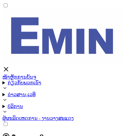
ໜ້າຫຼັກ
ການບັນຈຸ
ກ່ຽວກັບພວກເຮົາ
ຂ່າວສານ-ເວທີ
ບໍລິການ
ຜູ້ຜະລິດ
ເຫດການ - ງານວາງສະແດງ