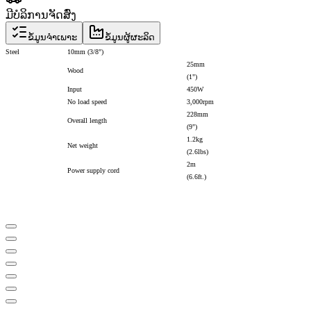
ມີບໍລິການຈັດສົ່ງ
ຂໍ້ມູນຈຳເພາະ
ຂໍ້ມູນຜູ້ຜະລິດ
Steel
10mm (3/8")
25mm
Wood
(1")
Input
450W
No load speed
3,000rpm
228mm
Overall length
(9")
1.2kg
Net weight
(2.6lbs)
2m
Power supply cord
(6.6ft.)