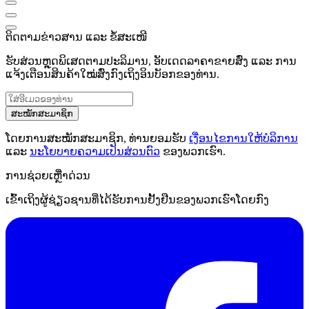
ຕິດຕາມຂ່າວສານ ແລະ ຂໍ້ສະເໜີ
ຮັບສ່ວນຫຼຸດພິເສດຕາມປະລິມານ, ອັບເດດລາຄາຂາຍສົ່ງ ແລະ ການ
ແຈ້ງເຕືອນສິນຄ້າໃໝ່ສົ່ງກົງເຖິງອິນບັອກຂອງທ່ານ.
ສະໝັກສະມາຊິກ
ໂດຍການສະໝັກສະມາຊິກ, ທ່ານຍອມຮັບ
ເງື່ອນໄຂການໃຫ້ບໍລິການ
ແລະ
ນະໂຍບາຍຄວາມເປັນສ່ວນຕົວ
ຂອງພວກເຮົາ.
ການຊ່ວຍເຫຼືໍາດ່ວນ
ເຂົ້າເຖິງຜູ້ຊ່ຽວຊານທີ່ໄດ້ຮັບການຢັ້ງຢືນຂອງພວກເຮົາໂດຍກົງ