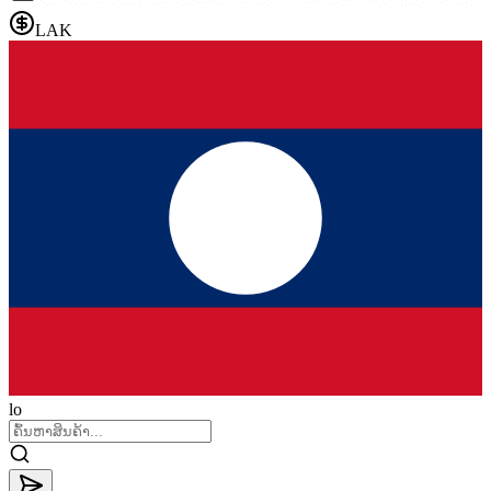
LAK
lo