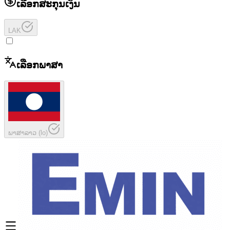
ເລືອກສະກຸນເງິນ
LAK
ເລືອກພາສາ
ພາສາລາວ
(
lo
)