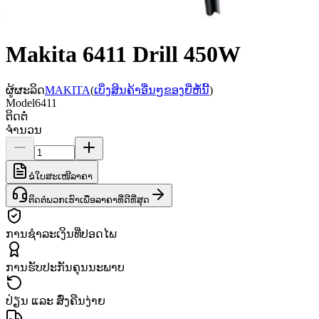
Makita 6411 Drill 450W
ຜູ້ຜະລິດ
MAKITA
(
ເບິ່ງສິນຄ້າອື່ນໆຂອງຍີ່ຫໍ້ນີ້
)
Model
6411
ຕິດຕໍ່
ຈຳນວນ
ຂໍໃບສະເໜີລາຄາ
ຕິດຕໍ່ພວກເຮົາເພື່ອລາຄາທີ່ດີທີ່ສຸດ
ການຊຳລະເງິນທີ່ປອດໄພ
ການຮັບປະກັນຄຸນນະພາບ
ປ່ຽນ ແລະ ສົ່ງຄືນງ່າຍ