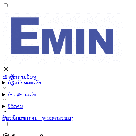
ໜ້າຫຼັກ
ການບັນຈຸ
ກ່ຽວກັບພວກເຮົາ
ຂ່າວສານ-ເວທີ
ບໍລິການ
ຜູ້ຜະລິດ
ເຫດການ - ງານວາງສະແດງ