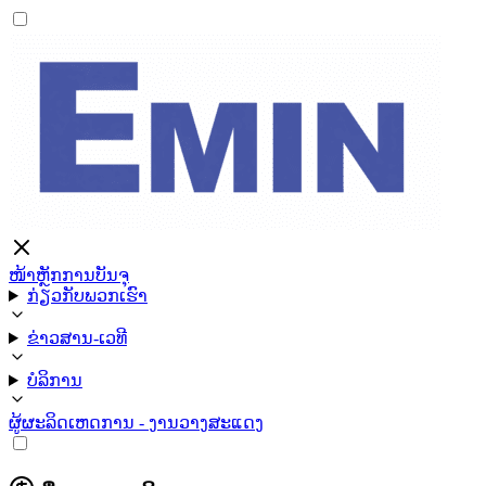
ໜ້າຫຼັກ
ການບັນຈຸ
ກ່ຽວກັບພວກເຮົາ
ຂ່າວສານ-ເວທີ
ບໍລິການ
ຜູ້ຜະລິດ
ເຫດການ - ງານວາງສະແດງ