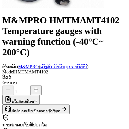
M&MPRO HMTMAMT4102
Temperature gauges with
warning function (-40°C~
200°C)
ຜູ້ຜະລິດ
M&MPRO
(
ເບິ່ງສິນຄ້າອື່ນໆຂອງຍີ່ຫໍ້ນີ້
)
Model
HMTMAMT4102
ຕິດຕໍ່
ຈຳນວນ
ຂໍໃບສະເໜີລາຄາ
ຕິດຕໍ່ພວກເຮົາເພື່ອລາຄາທີ່ດີທີ່ສຸດ
ການຊຳລະເງິນທີ່ປອດໄພ