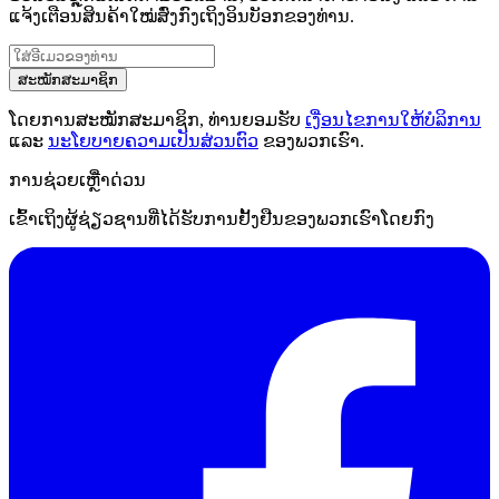
ແຈ້ງເຕືອນສິນຄ້າໃໝ່ສົ່ງກົງເຖິງອິນບັອກຂອງທ່ານ.
ສະໝັກສະມາຊິກ
ໂດຍການສະໝັກສະມາຊິກ, ທ່ານຍອມຮັບ
ເງື່ອນໄຂການໃຫ້ບໍລິການ
ແລະ
ນະໂຍບາຍຄວາມເປັນສ່ວນຕົວ
ຂອງພວກເຮົາ.
ການຊ່ວຍເຫຼືໍາດ່ວນ
ເຂົ້າເຖິງຜູ້ຊ່ຽວຊານທີ່ໄດ້ຮັບການຢັ້ງຢືນຂອງພວກເຮົາໂດຍກົງ