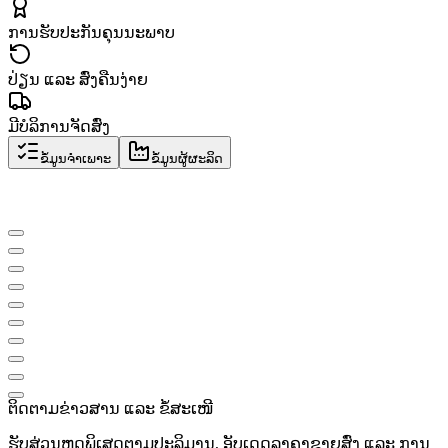
ການຮັບປະກັນຄຸນນະພາບ
ປ່ຽນ ແລະ ສົ່ງຄືນງ່າຍ
ມີບໍລິການຈັດສົ່ງ
ຂໍ້ມູນຈຳເພາະ
ຂໍ້ມູນຜູ້ຜະລິດ
ຕິດຕາມຂ່າວສານ ແລະ ຂໍ້ສະເໜີ
ຮັບສ່ວນຫຼຸດພິເສດຕາມປະລິມານ, ອັບເດດລາຄາຂາຍສົ່ງ ແລະ ການ