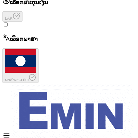
ເລືອກສະກຸນເງິນ
LAK
ເລືອກພາສາ
ພາສາລາວ
(
lo
)