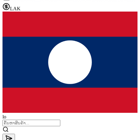
LAK
lo