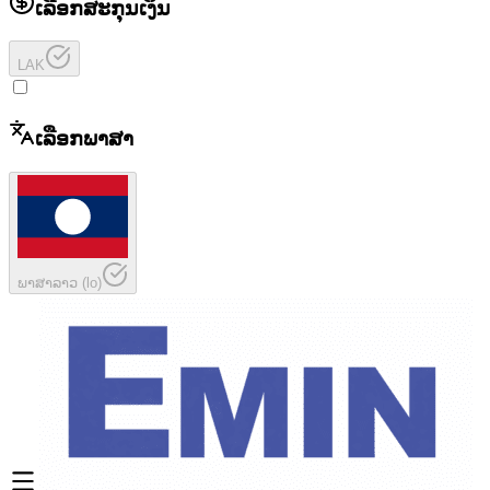
ເລືອກສະກຸນເງິນ
LAK
ເລືອກພາສາ
ພາສາລາວ
(
lo
)