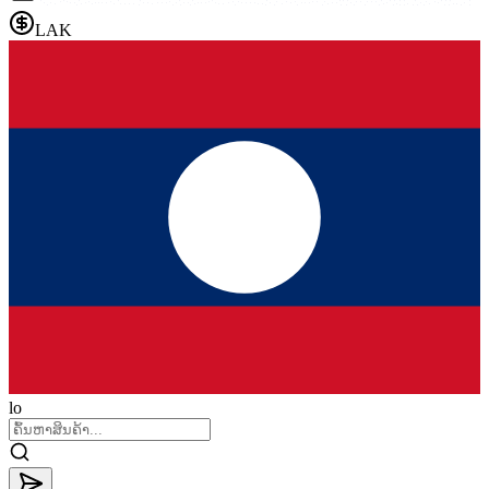
LAK
lo