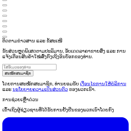
ຕິດຕາມຂ່າວສານ ແລະ ຂໍ້ສະເໜີ
ຮັບສ່ວນຫຼຸດພິເສດຕາມປະລິມານ, ອັບເດດລາຄາຂາຍສົ່ງ ແລະ ການ
ແຈ້ງເຕືອນສິນຄ້າໃໝ່ສົ່ງກົງເຖິງອິນບັອກຂອງທ່ານ.
ສະໝັກສະມາຊິກ
ໂດຍການສະໝັກສະມາຊິກ, ທ່ານຍອມຮັບ
ເງື່ອນໄຂການໃຫ້ບໍລິການ
ແລະ
ນະໂຍບາຍຄວາມເປັນສ່ວນຕົວ
ຂອງພວກເຮົາ.
ການຊ່ວຍເຫຼືໍາດ່ວນ
ເຂົ້າເຖິງຜູ້ຊ່ຽວຊານທີ່ໄດ້ຮັບການຢັ້ງຢືນຂອງພວກເຮົາໂດຍກົງ