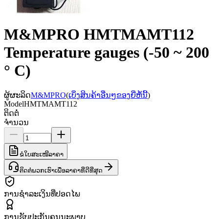
M&MPRO HMTMAMT112
Temperature gauges (-50 ~ 200
° C)
ຜູ້ຜະລິດ
M&MPRO
(
ເບິ່ງສິນຄ້າອື່ນໆຂອງຍີ່ຫໍ້ນີ້
)
Model
HMTMAMT112
ຕິດຕໍ່
ຈຳນວນ
ຂໍໃບສະເໜີລາຄາ
ຕິດຕໍ່ພວກເຮົາເພື່ອລາຄາທີ່ດີທີ່ສຸດ
ການຊຳລະເງິນທີ່ປອດໄພ
ການຮັບປະກັນຄຸນນະພາບ