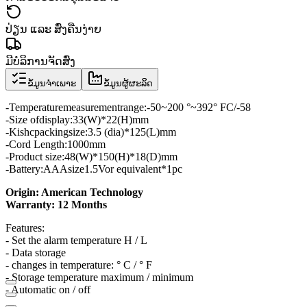
ປ່ຽນ ແລະ ສົ່ງຄືນງ່າຍ
ມີບໍລິການຈັດສົ່ງ
ຂໍ້ມູນຈຳເພາະ
ຂໍ້ມູນຜູ້ຜະລິດ
-
Temperature
measurement
range
:
-50
~
200 °
~
392
° F
C/-58
-
Size of
display
:
33
(
W
)
*
22
(
H
)
mm
-
Kishc
packing
size
:
3.5 (
dia
)
*
125
(
L
)
mm
-
Cord Length
:
1000mm
-
Product size
:
48
(
W
)
*
150
(
H
)
*
18
(
D
)
mm
-
Battery
:
AAA
size
1.5V
or equivalent
*
1pc
Origin: American Technology
Warranty: 12 Months
Features
:
- Set
the alarm
temperature
H
/
L
-
Data storage
-
changes in
temperature
: °
C
/
° F
-
Storage
temperature
maximum
/
minimum
- Automatic
on /
off