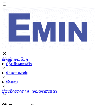
ໜ້າຫຼັກ
ການບັນຈຸ
ກ່ຽວກັບພວກເຮົາ
ຂ່າວສານ-ເວທີ
ບໍລິການ
ຜູ້ຜະລິດ
ເຫດການ - ງານວາງສະແດງ