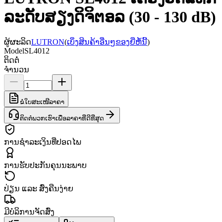
ລະດັບສຽງດິຈິຕອລ (30 - 130 dB)
ຜູ້ຜະລິດ
LUTRON
(
ເບິ່ງສິນຄ້າອື່ນໆຂອງຍີ່ຫໍ້ນີ້
)
Model
SL4012
ຕິດຕໍ່
ຈຳນວນ
ຂໍໃບສະເໜີລາຄາ
ຕິດຕໍ່ພວກເຮົາເພື່ອລາຄາທີ່ດີທີ່ສຸດ
ການຊຳລະເງິນທີ່ປອດໄພ
ການຮັບປະກັນຄຸນນະພາບ
ປ່ຽນ ແລະ ສົ່ງຄືນງ່າຍ
ມີບໍລິການຈັດສົ່ງ