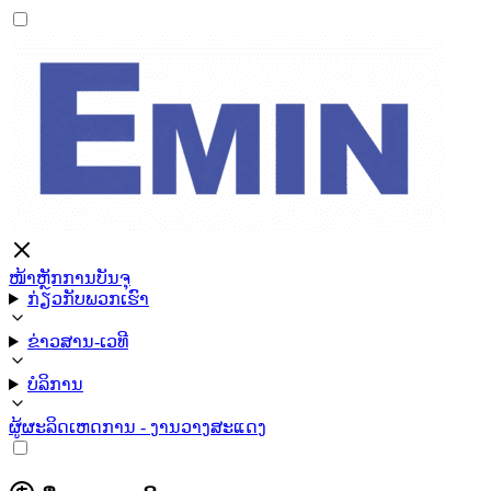
ໜ້າຫຼັກ
ການບັນຈຸ
ກ່ຽວກັບພວກເຮົາ
ຂ່າວສານ-ເວທີ
ບໍລິການ
ຜູ້ຜະລິດ
ເຫດການ - ງານວາງສະແດງ