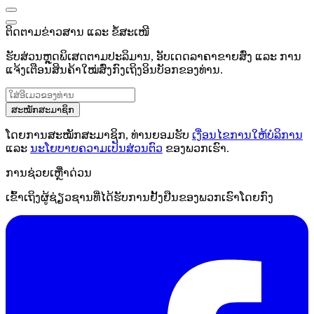
ຕິດຕາມຂ່າວສານ ແລະ ຂໍ້ສະເໜີ
ຮັບສ່ວນຫຼຸດພິເສດຕາມປະລິມານ, ອັບເດດລາຄາຂາຍສົ່ງ ແລະ ການ
ແຈ້ງເຕືອນສິນຄ້າໃໝ່ສົ່ງກົງເຖິງອິນບັອກຂອງທ່ານ.
ສະໝັກສະມາຊິກ
ໂດຍການສະໝັກສະມາຊິກ, ທ່ານຍອມຮັບ
ເງື່ອນໄຂການໃຫ້ບໍລິການ
ແລະ
ນະໂຍບາຍຄວາມເປັນສ່ວນຕົວ
ຂອງພວກເຮົາ.
ການຊ່ວຍເຫຼືໍາດ່ວນ
ເຂົ້າເຖິງຜູ້ຊ່ຽວຊານທີ່ໄດ້ຮັບການຢັ້ງຢືນຂອງພວກເຮົາໂດຍກົງ