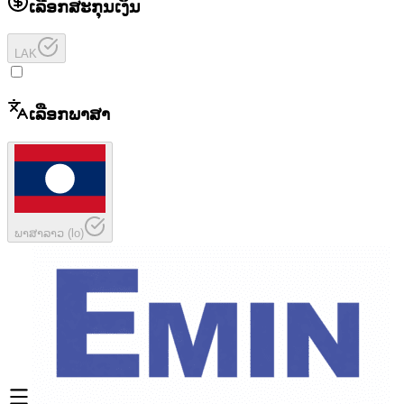
ເລືອກສະກຸນເງິນ
LAK
ເລືອກພາສາ
ພາສາລາວ
(
lo
)