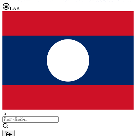
LAK
lo