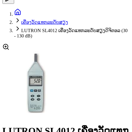
ເຄື່ອງວັດແທກລະດັບສຽງ
LUTRON SL4012 ເຄື່ອງວັດແທກລະດັບສຽງດິຈິຕອລ (30
- 130 dB)
LUTRON SL4012 ເຄື່ອງວັດແທກ