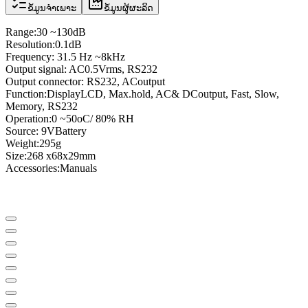
ຂໍ້ມູນຈຳເພາະ
ຂໍ້ມູນຜູ້ຜະລິດ
Range:
30 ~
130dB
Resolution:
0.1
dB
Frequency
: 31.5
Hz ~
8kHz
Output signal
:
AC
0.5Vrms
, RS232
Output connector
:
RS232
,
AC
output
Function:
Display
LCD
,
Max.hold
,
AC
& DC
output
, Fast, Slow,
Memory, RS232
Operation:
0 ~
50oC
/ 80
% RH
Source
:
9V
Battery
Weight:
295g
Size:
268 x
68x
29mm
Accessories:
Manuals