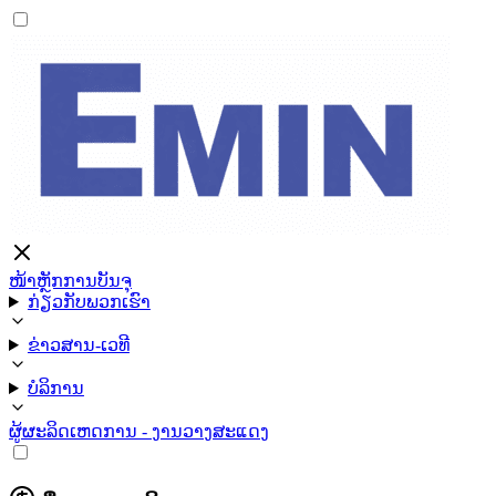
ໜ້າຫຼັກ
ການບັນຈຸ
ກ່ຽວກັບພວກເຮົາ
ຂ່າວສານ-ເວທີ
ບໍລິການ
ຜູ້ຜະລິດ
ເຫດການ - ງານວາງສະແດງ