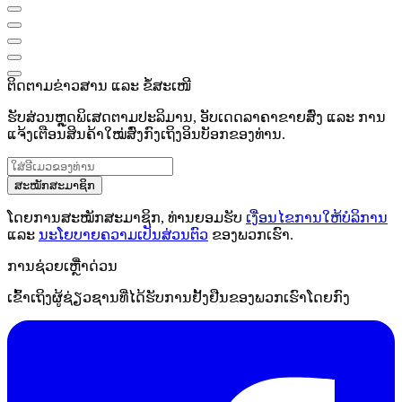
ຕິດຕາມຂ່າວສານ ແລະ ຂໍ້ສະເໜີ
ຮັບສ່ວນຫຼຸດພິເສດຕາມປະລິມານ, ອັບເດດລາຄາຂາຍສົ່ງ ແລະ ການ
ແຈ້ງເຕືອນສິນຄ້າໃໝ່ສົ່ງກົງເຖິງອິນບັອກຂອງທ່ານ.
ສະໝັກສະມາຊິກ
ໂດຍການສະໝັກສະມາຊິກ, ທ່ານຍອມຮັບ
ເງື່ອນໄຂການໃຫ້ບໍລິການ
ແລະ
ນະໂຍບາຍຄວາມເປັນສ່ວນຕົວ
ຂອງພວກເຮົາ.
ການຊ່ວຍເຫຼືໍາດ່ວນ
ເຂົ້າເຖິງຜູ້ຊ່ຽວຊານທີ່ໄດ້ຮັບການຢັ້ງຢືນຂອງພວກເຮົາໂດຍກົງ