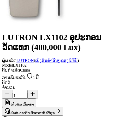
LUTRON LX1102 ອຸປະກອນ
ວັດແທກ (400,000 Lux)
ຜູ້ຜະລິດ
LUTRON
(
ເບິ່ງສິນຄ້າອື່ນໆຂອງຍີ່ຫໍ້ນີ້
)
Model
LX1102
ຕົ້ນກຳເນີດ
China
ການຮັບປະກັນ
1 ປີ
ຕິດຕໍ່
ຈຳນວນ
ຂໍໃບສະເໜີລາຄາ
ຕິດຕໍ່ພວກເຮົາເພື່ອລາຄາທີ່ດີທີ່ສຸດ