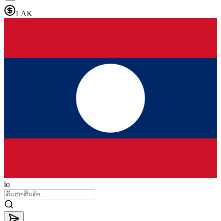
LAK
lo