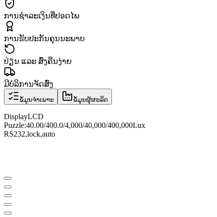
ການຊຳລະເງິນທີ່ປອດໄພ
ການຮັບປະກັນຄຸນນະພາບ
ປ່ຽນ ແລະ ສົ່ງຄືນງ່າຍ
ມີບໍລິການຈັດສົ່ງ
ຂໍ້ມູນຈຳເພາະ
ຂໍ້ມູນຜູ້ຜະລິດ
Display
LCD
Puzzle
:
40.00/400.0/4
,
000/40
,
000/400
,
000
Lux
RS232
,
lock
,
auto