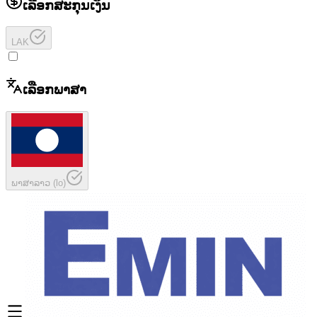
ເລືອກສະກຸນເງິນ
LAK
ເລືອກພາສາ
ພາສາລາວ
(
lo
)