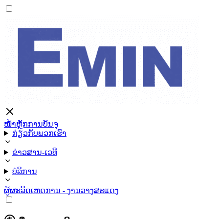
ໜ້າຫຼັກ
ການບັນຈຸ
ກ່ຽວກັບພວກເຮົາ
ຂ່າວສານ-ເວທີ
ບໍລິການ
ຜູ້ຜະລິດ
ເຫດການ - ງານວາງສະແດງ