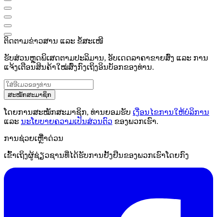
ຕິດຕາມຂ່າວສານ ແລະ ຂໍ້ສະເໜີ
ຮັບສ່ວນຫຼຸດພິເສດຕາມປະລິມານ, ອັບເດດລາຄາຂາຍສົ່ງ ແລະ ການ
ແຈ້ງເຕືອນສິນຄ້າໃໝ່ສົ່ງກົງເຖິງອິນບັອກຂອງທ່ານ.
ສະໝັກສະມາຊິກ
ໂດຍການສະໝັກສະມາຊິກ, ທ່ານຍອມຮັບ
ເງື່ອນໄຂການໃຫ້ບໍລິການ
ແລະ
ນະໂຍບາຍຄວາມເປັນສ່ວນຕົວ
ຂອງພວກເຮົາ.
ການຊ່ວຍເຫຼືໍາດ່ວນ
ເຂົ້າເຖິງຜູ້ຊ່ຽວຊານທີ່ໄດ້ຮັບການຢັ້ງຢືນຂອງພວກເຮົາໂດຍກົງ