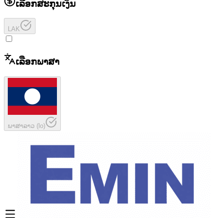
ເລືອກສະກຸນເງິນ
LAK
ເລືອກພາສາ
ພາສາລາວ
(
lo
)