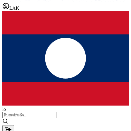
LAK
lo