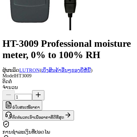
HT-3009 Professional moisture
meter, 0% to 100% RH
ຜູ້ຜະລິດ
LUTRON
(
ເບິ່ງສິນຄ້າອື່ນໆຂອງຍີ່ຫໍ້ນີ້
)
Model
HT3009
ຕິດຕໍ່
ຈຳນວນ
ຂໍໃບສະເໜີລາຄາ
ຕິດຕໍ່ພວກເຮົາເພື່ອລາຄາທີ່ດີທີ່ສຸດ
ການຊຳລະເງິນທີ່ປອດໄພ