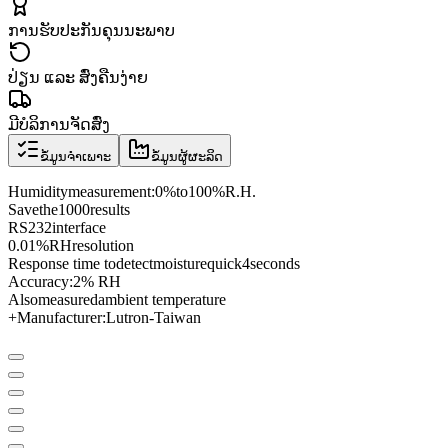
ການຮັບປະກັນຄຸນນະພາບ
ປ່ຽນ ແລະ ສົ່ງຄືນງ່າຍ
ມີບໍລິການຈັດສົ່ງ
ຂໍ້ມູນຈຳເພາະ
ຂໍ້ມູນຜູ້ຜະລິດ
Humidity
measurement
:
0
%
to
100
%
R.H.
Save
the
1000
results
RS
232
interface
0.01%
RH
resolution
Response time to
detect
moisture
quick
4
seconds
Accuracy:
2
% RH
Also
measured
ambient temperature
+
Manufacturer
:
Lutron
-
Taiwan