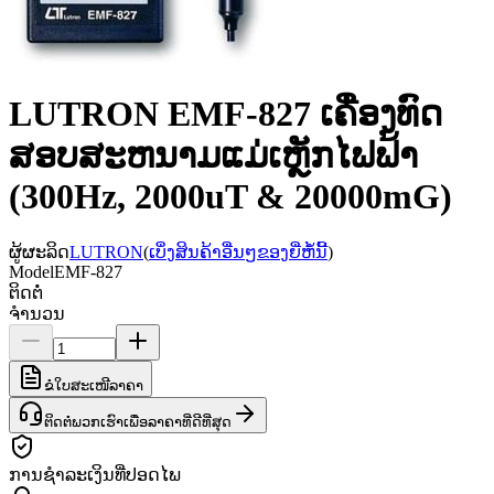
LUTRON EMF-827 ເຄື່ອງທົດ
ສອບສະຫນາມແມ່ເຫຼັກໄຟຟ້າ
(300Hz, 2000uT & 20000mG)
ຜູ້ຜະລິດ
LUTRON
(
ເບິ່ງສິນຄ້າອື່ນໆຂອງຍີ່ຫໍ້ນີ້
)
Model
EMF-827
ຕິດຕໍ່
ຈຳນວນ
ຂໍໃບສະເໜີລາຄາ
ຕິດຕໍ່ພວກເຮົາເພື່ອລາຄາທີ່ດີທີ່ສຸດ
ການຊຳລະເງິນທີ່ປອດໄພ