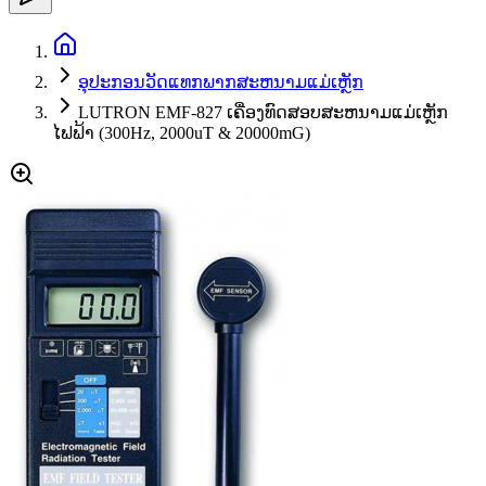
ອຸປະກອນວັດແທກພາກສະຫນາມແມ່ເຫຼັກ
LUTRON EMF-827 ເຄື່ອງທົດສອບສະຫນາມແມ່ເຫຼັກ
ໄຟຟ້າ (300Hz, 2000uT & 20000mG)