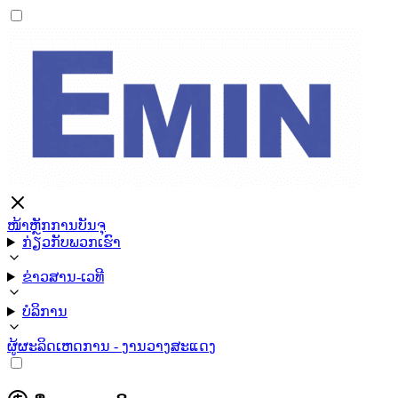
ໜ້າຫຼັກ
ການບັນຈຸ
ກ່ຽວກັບພວກເຮົາ
ຂ່າວສານ-ເວທີ
ບໍລິການ
ຜູ້ຜະລິດ
ເຫດການ - ງານວາງສະແດງ