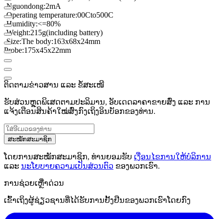
-
Nguondong
:
2mA
-
Operating temperature
:
00C
to
500C
-
Humidity:
<
=
80
%
-
Weight
:
215g
(
including battery)
-
Size
:
The body
:
163x68x24
mm
Probe
:
175x45x22
mm
ຕິດຕາມຂ່າວສານ ແລະ ຂໍ້ສະເໜີ
ຮັບສ່ວນຫຼຸດພິເສດຕາມປະລິມານ, ອັບເດດລາຄາຂາຍສົ່ງ ແລະ ການ
ແຈ້ງເຕືອນສິນຄ້າໃໝ່ສົ່ງກົງເຖິງອິນບັອກຂອງທ່ານ.
ສະໝັກສະມາຊິກ
ໂດຍການສະໝັກສະມາຊິກ, ທ່ານຍອມຮັບ
ເງື່ອນໄຂການໃຫ້ບໍລິການ
ແລະ
ນະໂຍບາຍຄວາມເປັນສ່ວນຕົວ
ຂອງພວກເຮົາ.
ການຊ່ວຍເຫຼືໍາດ່ວນ
ເຂົ້າເຖິງຜູ້ຊ່ຽວຊານທີ່ໄດ້ຮັບການຢັ້ງຢືນຂອງພວກເຮົາໂດຍກົງ