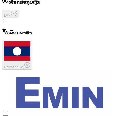
ເລືອກສະກຸນເງິນ
LAK
ເລືອກພາສາ
ພາສາລາວ
(
lo
)