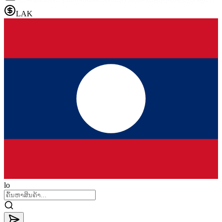
LAK
lo