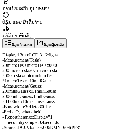
ການຮັບປະກັນຄຸນນະພາບ
ປ່ຽນ ແລະ ສົ່ງຄືນງ່າຍ
ມີບໍລິການຈັດສົ່ງ
ຂໍ້ມູນຈຳເພາະ
ຂໍ້ມູນຜູ້ຜະລິດ
Display:
13mm
LCD
,
3
1/2digits
-
Measurement
(
Tesla
)
20
micro
Tesla
micro
Teslax
00:01
200
micro
Teslax
0.1
micro
Tesla
2000
Teslax
a
micro
micro
Tesla
*
1micro
Tesle
=
10mili
Gauss
-
Measurement
(
Gauss
)
:
200
milli
Gauss
x
0.1
milli
Gauss
2000
milli
Gauss
x
1
milli
Gauss
20 000
ms
x
10
ms
Gauss
Gauss
-
Bandwidth:
30Hz
to
300Hz
-
Probe
:
Type
handheld
- Report
the
range
:
Display
"
1
"
-
The
country
sample
:
0.4
seconds
-
Source
:
DC
9V
battery
,
006P
,
MN1604
(
PP3
)