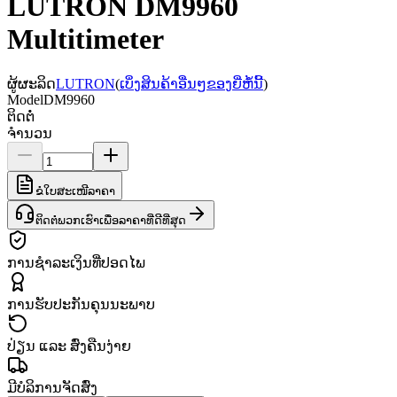
LUTRON DM9960
Multitimeter
ຜູ້ຜະລິດ
LUTRON
(
ເບິ່ງສິນຄ້າອື່ນໆຂອງຍີ່ຫໍ້ນີ້
)
Model
DM9960
ຕິດຕໍ່
ຈຳນວນ
ຂໍໃບສະເໜີລາຄາ
ຕິດຕໍ່ພວກເຮົາເພື່ອລາຄາທີ່ດີທີ່ສຸດ
ການຊຳລະເງິນທີ່ປອດໄພ
ການຮັບປະກັນຄຸນນະພາບ
ປ່ຽນ ແລະ ສົ່ງຄືນງ່າຍ
ມີບໍລິການຈັດສົ່ງ