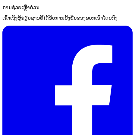
ການຊ່ວຍເຫຼືໍາດ່ວນ
ເຂົ້າເຖິງຜູ້ຊ່ຽວຊານທີ່ໄດ້ຮັບການຢັ້ງຢືນຂອງພວກເຮົາໂດຍກົງ