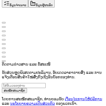
ຂໍ້ມູນຈຳເພາະ
ຂໍ້ມູນຜູ້ຜະລິດ
ຕິດຕາມຂ່າວສານ ແລະ ຂໍ້ສະເໜີ
ຮັບສ່ວນຫຼຸດພິເສດຕາມປະລິມານ, ອັບເດດລາຄາຂາຍສົ່ງ ແລະ ການ
ແຈ້ງເຕືອນສິນຄ້າໃໝ່ສົ່ງກົງເຖິງອິນບັອກຂອງທ່ານ.
ສະໝັກສະມາຊິກ
ໂດຍການສະໝັກສະມາຊິກ, ທ່ານຍອມຮັບ
ເງື່ອນໄຂການໃຫ້ບໍລິການ
ແລະ
ນະໂຍບາຍຄວາມເປັນສ່ວນຕົວ
ຂອງພວກເຮົາ.