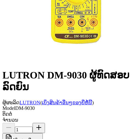
LUTRON DM-9030 ຜູ້​ທົດ​ສອບ​
ລົດ​ຍົນ​
ຜູ້ຜະລິດ
LUTRON
(
ເບິ່ງສິນຄ້າອື່ນໆຂອງຍີ່ຫໍ້ນີ້
)
Model
DM-9030
ຕິດຕໍ່
ຈຳນວນ