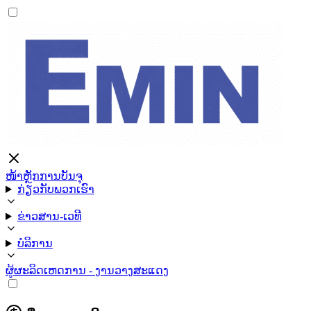
ໜ້າຫຼັກ
ການບັນຈຸ
ກ່ຽວກັບພວກເຮົາ
ຂ່າວສານ-ເວທີ
ບໍລິການ
ຜູ້ຜະລິດ
ເຫດການ - ງານວາງສະແດງ