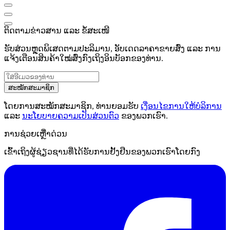
ຕິດຕາມຂ່າວສານ ແລະ ຂໍ້ສະເໜີ
ຮັບສ່ວນຫຼຸດພິເສດຕາມປະລິມານ, ອັບເດດລາຄາຂາຍສົ່ງ ແລະ ການ
ແຈ້ງເຕືອນສິນຄ້າໃໝ່ສົ່ງກົງເຖິງອິນບັອກຂອງທ່ານ.
ສະໝັກສະມາຊິກ
ໂດຍການສະໝັກສະມາຊິກ, ທ່ານຍອມຮັບ
ເງື່ອນໄຂການໃຫ້ບໍລິການ
ແລະ
ນະໂຍບາຍຄວາມເປັນສ່ວນຕົວ
ຂອງພວກເຮົາ.
ການຊ່ວຍເຫຼືໍາດ່ວນ
ເຂົ້າເຖິງຜູ້ຊ່ຽວຊານທີ່ໄດ້ຮັບການຢັ້ງຢືນຂອງພວກເຮົາໂດຍກົງ