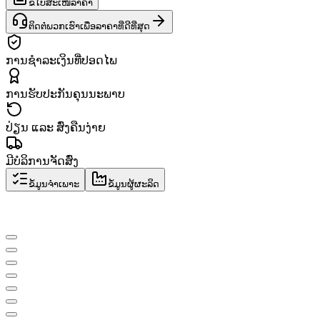
ຂໍໃບສະເໜີລາຄາ
ຕິດຕໍ່ພວກເຮົາເພື່ອລາຄາທີ່ດີທີ່ສຸດ
ການຊຳລະເງິນທີ່ປອດໄພ
ການຮັບປະກັນຄຸນນະພາບ
ປ່ຽນ ແລະ ສົ່ງຄືນງ່າຍ
ມີບໍລິການຈັດສົ່ງ
ຂໍ້ມູນຈຳເພາະ
ຂໍ້ມູນຜູ້ຜະລິດ