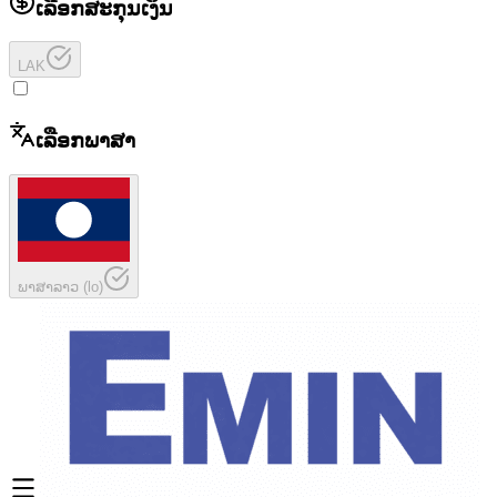
ເລືອກສະກຸນເງິນ
LAK
ເລືອກພາສາ
ພາສາລາວ
(
lo
)