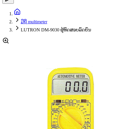
ມືຖື multimeter
LUTRON DM-9030 ຜູ້​ທົດ​ສອບ​ລົດ​ຍົນ​