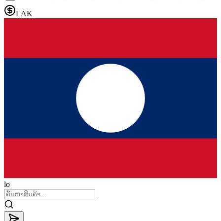
LAK
lo