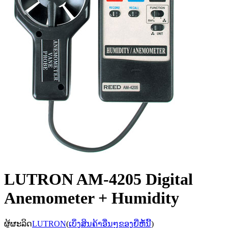
LUTRON AM-4205 Digital
Anemometer + Humidity
ຜູ້ຜະລິດ
LUTRON
(
ເບິ່ງສິນຄ້າອື່ນໆຂອງຍີ່ຫໍ້ນີ້
)