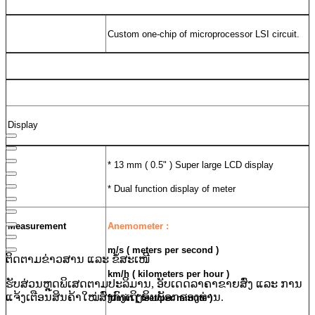
Custom one-chip of microprocessor LSI circuit.
Display
* 13 mm ( 0.5" ) Super large LCD display
* Dual function display of meter
Measurement
Anemometer :
m/s ( meters per second )
ຕິດຕາມຂ່າວສານ ແລະ ຂໍ້ສະເໜີ
km/h ( kilometers per hour )
ຮັບສ່ວນຫຼຸດພິເສດຕາມປະລິມານ, ອັບເດດລາຄາຂາຍສົ່ງ ແລະ ການ
ແຈ້ງເຕືອນສິນຄ້າໃໝ່ສົ່ງກົງເຖິງອິນບັອກຂອງທ່ານ.
ft/min ( feet/per minute )