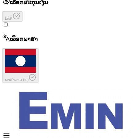
ເລືອກສະກຸນເງິນ
LAK
ເລືອກພາສາ
ພາສາລາວ
(
lo
)