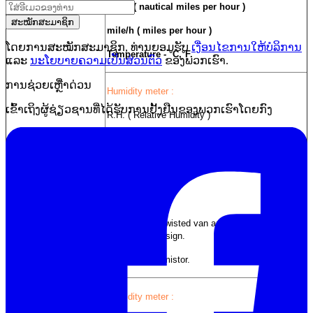
knots ( nautical miles per hour )
ສະໝັກສະມາຊິກ
mile/h ( miles per hour )
ໂດຍການສະໝັກສະມາຊິກ, ທ່ານຍອມຮັບ
ເງື່ອນໄຂການໃຫ້ບໍລິການ
Temperature - °C,°F.
ແລະ
ນະໂຍບາຍຄວາມເປັນສ່ວນຕົວ
ຂອງພວກເຮົາ.
ການຊ່ວຍເຫຼືໍາດ່ວນ
Humidity meter :
ເຂົ້າເຖິງຜູ້ຊ່ຽວຊານທີ່ໄດ້ຮັບການຢັ້ງຢືນຂອງພວກເຮົາໂດຍກົງ
R.H. ( Relative Humidity )
Temperature - °C, °F.
Sensor Structure
Anemometer :
Air velocity :
Conventional twisted van arm and low friction
ball bearing design.
Precision thermistor.
Humidity meter :