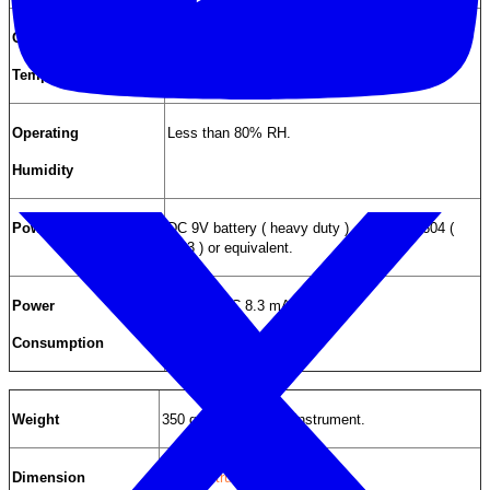
Operating
0 °C to 50 °C ( 32 °F to 122 °F )
.
Temperature
Operating
Less than 80% RH.
Humidity
Power Supply
DC 9V battery ( heavy duty ), 006P,MN1604 (
PP3 ) or equivalent.
Power
Approx. DC 8.3 mA.
Consumption
Weight
350 g/0.77 LB, main instrument.
Dimension
Main instrument: