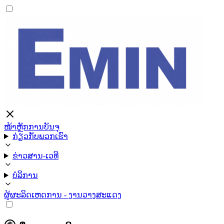
ໜ້າຫຼັກ
ການບັນຈຸ
ກ່ຽວກັບພວກເຮົາ
ຂ່າວສານ-ເວທີ
ບໍລິການ
ຜູ້ຜະລິດ
ເຫດການ - ງານວາງສະແດງ