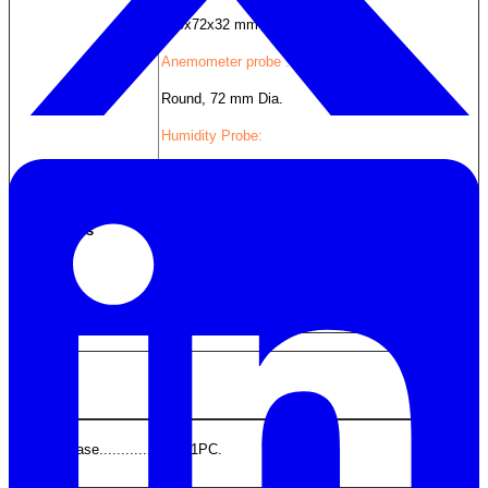
180x72x32 mm (7.1x2.8x1.3 inch).
Anemometer probe :
Round, 72 mm Dia.
Humidity Probe:
Round 26 mm Dia. x 160 mm.
Accessories
Instruction manual.............1PC
Included
Anemometer probe...........1PC
Humidity Probe..................1PC
Carrying case.....................1PC.