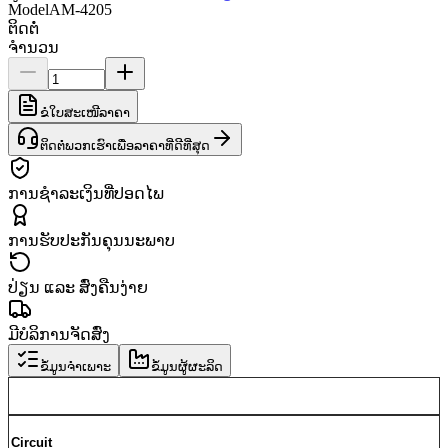
Model
AM-4205
ຕິດຕໍ່
ຈຳນວນ
ຂໍໃບສະເໜີລາຄາ
ຕິດຕໍ່ພວກເຮົາເພື່ອລາຄາທີ່ດີທີ່ສຸດ
ການຊຳລະເງິນທີ່ປອດໄພ
ການຮັບປະກັນຄຸນນະພາບ
ປ່ຽນ ແລະ ສົ່ງຄືນງ່າຍ
ມີບໍລິການຈັດສົ່ງ
ຂໍ້ມູນຈຳເພາະ
ຂໍ້ມູນຜູ້ຜະລິດ
Circuit