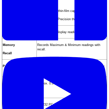
Humidity :
High precision thin-film capacitance sensor.
Temperature : Precision thermisto
r.
Data hold
To freeze the display reading on the LCD display.
Memory
Records Maximum & Minimum readings with
recall.
Recall
Power off
Auto shut off saves battery life or manual off by
push button
.
Sampling
Approx. 0.8 sec
.
Time
Data Output
RS 232 PC serial interface
.