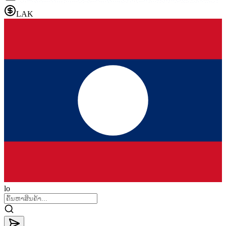
LAK
lo