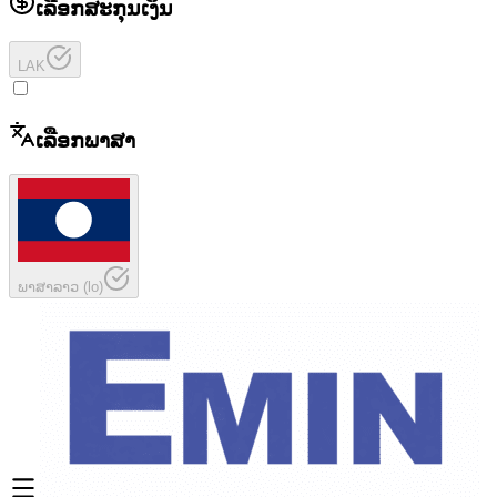
ເລືອກສະກຸນເງິນ
LAK
ເລືອກພາສາ
ພາສາລາວ
(
lo
)