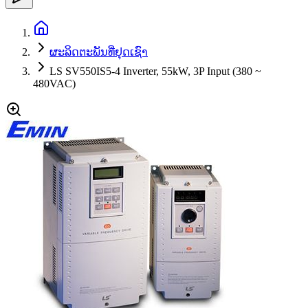
ຜະລິດຕະພັນທີ່ຢຸດເຊົາ
LS SV550IS5-4 Inverter, 55kW, 3P Input (380 ~
480VAC)