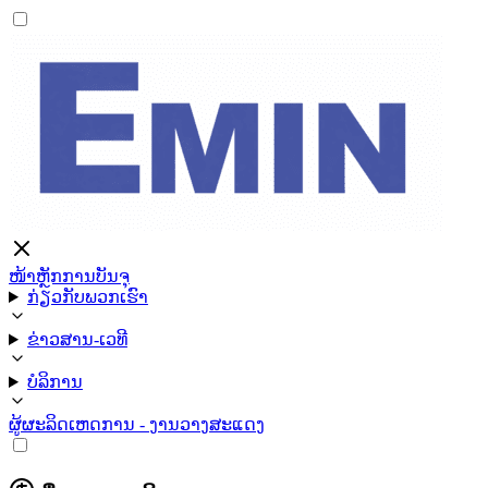
ໜ້າຫຼັກ
ການບັນຈຸ
ກ່ຽວກັບພວກເຮົາ
ຂ່າວສານ-ເວທີ
ບໍລິການ
ຜູ້ຜະລິດ
ເຫດການ - ງານວາງສະແດງ