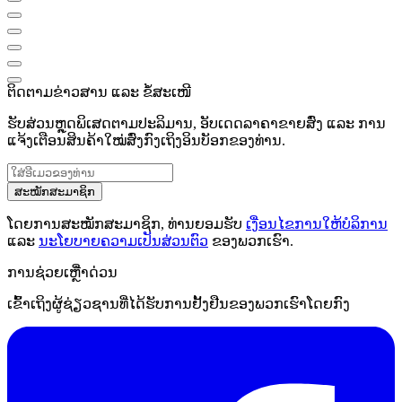
ຕິດຕາມຂ່າວສານ ແລະ ຂໍ້ສະເໜີ
ຮັບສ່ວນຫຼຸດພິເສດຕາມປະລິມານ, ອັບເດດລາຄາຂາຍສົ່ງ ແລະ ການ
ແຈ້ງເຕືອນສິນຄ້າໃໝ່ສົ່ງກົງເຖິງອິນບັອກຂອງທ່ານ.
ສະໝັກສະມາຊິກ
ໂດຍການສະໝັກສະມາຊິກ, ທ່ານຍອມຮັບ
ເງື່ອນໄຂການໃຫ້ບໍລິການ
ແລະ
ນະໂຍບາຍຄວາມເປັນສ່ວນຕົວ
ຂອງພວກເຮົາ.
ການຊ່ວຍເຫຼືໍາດ່ວນ
ເຂົ້າເຖິງຜູ້ຊ່ຽວຊານທີ່ໄດ້ຮັບການຢັ້ງຢືນຂອງພວກເຮົາໂດຍກົງ