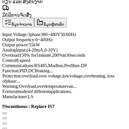
ປ່ຽນ ແລະ ສົ່ງຄືນງ່າຍ
ມີບໍລິການຈັດສົ່ງ
ຂໍ້ມູນຈຳເພາະ
ຂໍ້ມູນຜູ້ຜະລິດ
Input Voltage
:
3
phase
380
~
480V
50/60
Hz
Output frequency
:
0
~
400
Hz
Output power
:
55kW
Analog
Input
:
(4
-
20mA
,
0
-
10V
)
Overload
150
% for
1
minute
,
200
%
in
30
seconds
Control
8
-speed
Communications
:
RS485
,
Modbus
,
Profibus
-
DP
Function:
PID
,
DC
Braking
...
Protection
:
overload
,
over voltage,
low
voltage
,
overheating
, loss
of
phase
...
Warning:
Overload
,
over
temperature
van
...
For
most
modes
of different
applications
.
Manufacturer
:
LS
Discontinous : Replace IS7