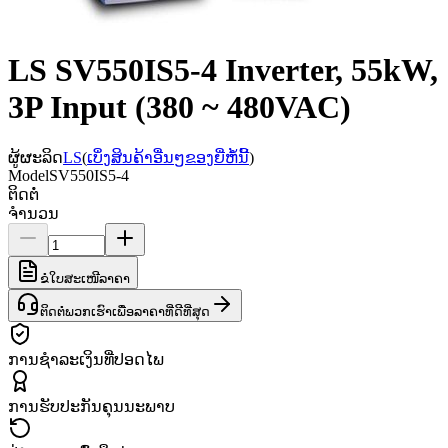
LS SV550IS5-4 Inverter, 55kW,
3P Input (380 ~ 480VAC)
ຜູ້ຜະລິດ
LS
(
ເບິ່ງສິນຄ້າອື່ນໆຂອງຍີ່ຫໍ້ນີ້
)
Model
SV550IS5-4
ຕິດຕໍ່
ຈຳນວນ
ຂໍໃບສະເໜີລາຄາ
ຕິດຕໍ່ພວກເຮົາເພື່ອລາຄາທີ່ດີທີ່ສຸດ
ການຊຳລະເງິນທີ່ປອດໄພ
ການຮັບປະກັນຄຸນນະພາບ