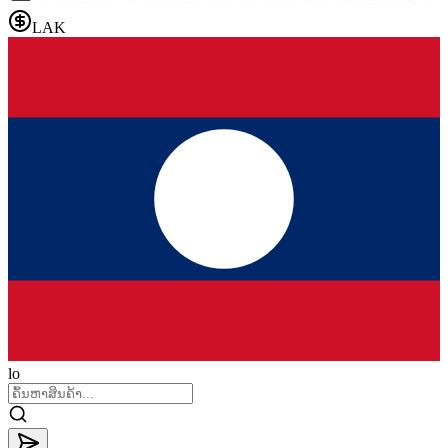
LAK
lo