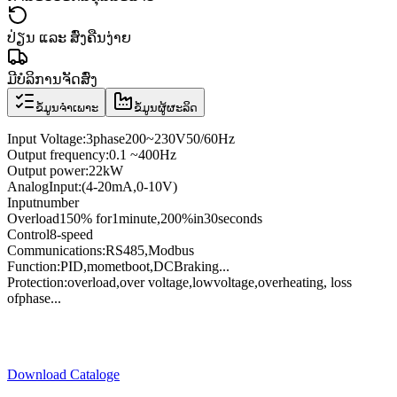
ປ່ຽນ ແລະ ສົ່ງຄືນງ່າຍ
ມີບໍລິການຈັດສົ່ງ
ຂໍ້ມູນຈຳເພາະ
ຂໍ້ມູນຜູ້ຜະລິດ
Input Voltage
:
3
phase
200
~
230V
50/60
Hz
Output frequency
:
0
.1
~
400
Hz
Output power
:
22kW
Analog
Input
:
(4
-
20mA
,
0
-
10V
)
Input
number
Overload
150
% for
1
minute
,
200
%
in
30
seconds
Control
8
-speed
Communications
:
RS485
,
Modbus
Function:
PID
,
momet
boot
,
DC
Braking
...
Protection
:
overload
,
over voltage,
low
voltage
,
overheating
, loss
of
phase
...
Download Cataloge