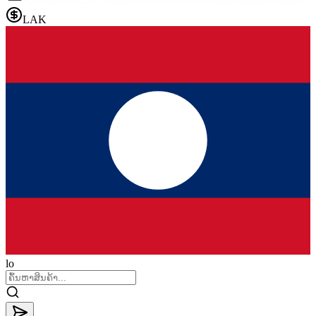
LAK
lo