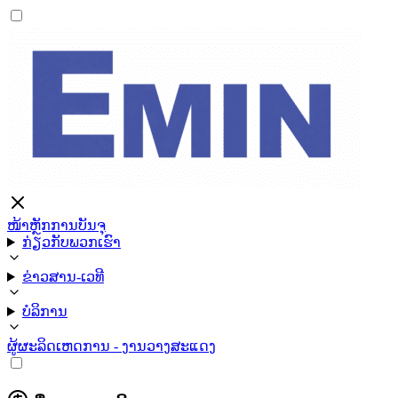
ໜ້າຫຼັກ
ການບັນຈຸ
ກ່ຽວກັບພວກເຮົາ
ຂ່າວສານ-ເວທີ
ບໍລິການ
ຜູ້ຜະລິດ
ເຫດການ - ງານວາງສະແດງ