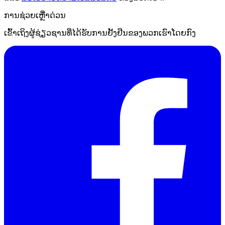
ການຊ່ວຍເຫຼືໍາດ່ວນ
ເຂົ້າເຖິງຜູ້ຊ່ຽວຊານທີ່ໄດ້ຮັບການຢັ້ງຢືນຂອງພວກເຮົາໂດຍກົງ