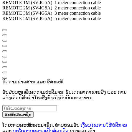
REMOTE 1M (SV-IG5A) 1 meter connection cable
REMOTE 2M (SV-IG5A) 2 meter connection cable
REMOTE 3M (SV-IG5A) 3 meter connection cable
REMOTE 5M (SV-IG5A) 5 meter connection cable
ຕິດຕາມຂ່າວສານ ແລະ ຂໍ້ສະເໜີ
ຮັບສ່ວນຫຼຸດພິເສດຕາມປະລິມານ, ອັບເດດລາຄາຂາຍສົ່ງ ແລະ ການ
ແຈ້ງເຕືອນສິນຄ້າໃໝ່ສົ່ງກົງເຖິງອິນບັອກຂອງທ່ານ.
ສະໝັກສະມາຊິກ
ໂດຍການສະໝັກສະມາຊິກ, ທ່ານຍອມຮັບ
ເງື່ອນໄຂການໃຫ້ບໍລິການ
ແລະ
ນະໂຍບາຍຄວາມເປັນສ່ວນຕົວ
ຂອງພວກເຮົາ.