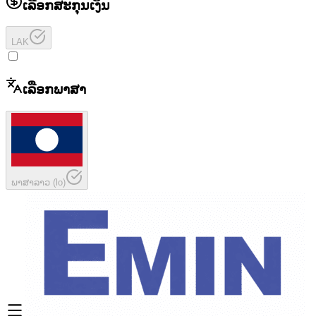
ເລືອກສະກຸນເງິນ
LAK
ເລືອກພາສາ
ພາສາລາວ
(
lo
)