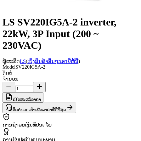
LS SV220IG5A-2 inverter,
22kW, 3P Input (200 ~
230VAC)
ຜູ້ຜະລິດ
LS
(
ເບິ່ງສິນຄ້າອື່ນໆຂອງຍີ່ຫໍ້ນີ້
)
Model
SV220IG5A-2
ຕິດຕໍ່
ຈຳນວນ
ຂໍໃບສະເໜີລາຄາ
ຕິດຕໍ່ພວກເຮົາເພື່ອລາຄາທີ່ດີທີ່ສຸດ
ການຊຳລະເງິນທີ່ປອດໄພ
ການຮັບປະກັນຄຸນນະພາບ