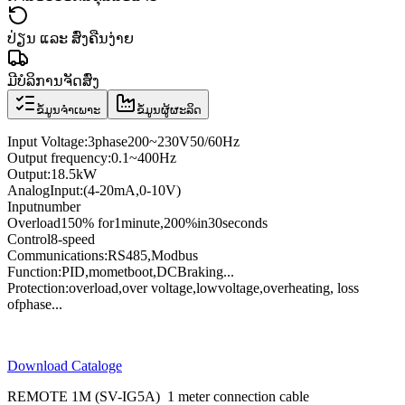
ປ່ຽນ ແລະ ສົ່ງຄືນງ່າຍ
ມີບໍລິການຈັດສົ່ງ
ຂໍ້ມູນຈຳເພາະ
ຂໍ້ມູນຜູ້ຜະລິດ
Input Voltage
:
3
phase
200
~
230V
50/60
Hz
Output frequency
:
0.1
~
400
Hz
Output
:
18.5kW
Analog
Input
:
(4
-
20mA
,
0
-
10V
)
Input
number
Overload
150
% for
1
minute
,
200
%
in
30
seconds
Control
8
-speed
Communications
:
RS485
,
Modbus
Function:
PID
,
momet
boot
,
DC
Braking
...
Protection
:
overload
,
over voltage,
low
voltage
,
overheating
, loss
of
phase
...
Download Cataloge
REMOTE 1M (SV-IG5A) 1 meter connection cable