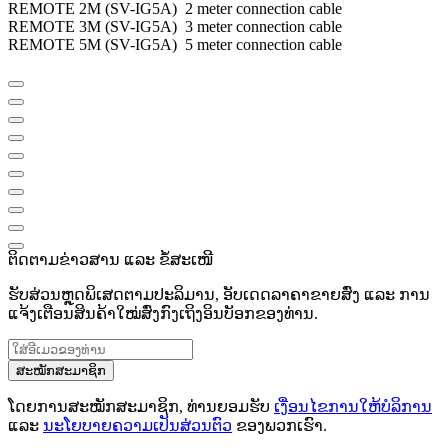
REMOTE 2M (SV-IG5A) 2 meter connection cable
REMOTE 3M (SV-IG5A) 3 meter connection cable
REMOTE 5M (SV-IG5A) 5 meter connection cable
ຕິດຕາມຂ່າວສານ ແລະ ຂໍ້ສະເໜີ
ຮັບສ່ວນຫຼຸດພິເສດຕາມປະລິມານ, ອັບເດດລາຄາຂາຍສົ່ງ ແລະ ການ
ແຈ້ງເຕືອນສິນຄ້າໃໝ່ສົ່ງກົງເຖິງອິນບັອກຂອງທ່ານ.
ສະໝັກສະມາຊິກ
ໂດຍການສະໝັກສະມາຊິກ, ທ່ານຍອມຮັບ
ເງື່ອນໄຂການໃຫ້ບໍລິການ
ແລະ
ນະໂຍບາຍຄວາມເປັນສ່ວນຕົວ
ຂອງພວກເຮົາ.