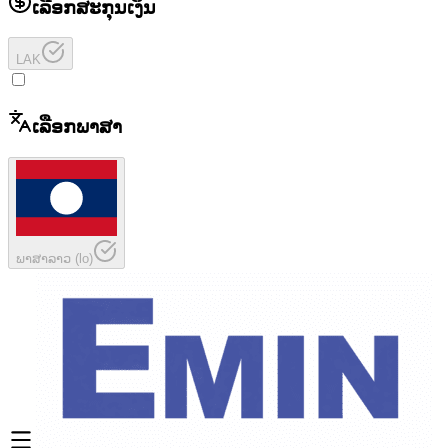
ເລືອກສະກຸນເງິນ
LAK
ເລືອກພາສາ
ພາສາລາວ
(
lo
)