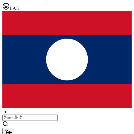
LAK
lo