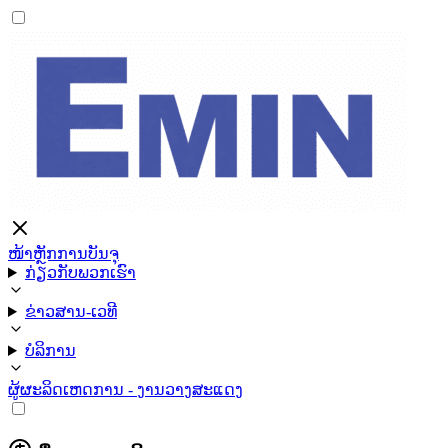
ໜ້າຫຼັກ
ການບັນຈຸ
ກ່ຽວກັບພວກເຮົາ
ຂ່າວສານ-ເວທີ
ບໍລິການ
ຜູ້ຜະລິດ
ເຫດການ - ງານວາງສະແດງ