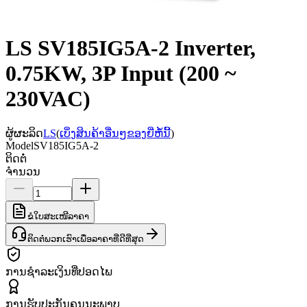
LS SV185IG5A-2 Inverter,
0.75KW, 3P Input (200 ~
230VAC)
ຜູ້ຜະລິດ
LS
(
ເບິ່ງສິນຄ້າອື່ນໆຂອງຍີ່ຫໍ້ນີ້
)
Model
SV185IG5A-2
ຕິດຕໍ່
ຈຳນວນ
ຂໍໃບສະເໜີລາຄາ
ຕິດຕໍ່ພວກເຮົາເພື່ອລາຄາທີ່ດີທີ່ສຸດ
ການຊຳລະເງິນທີ່ປອດໄພ
ການຮັບປະກັນຄຸນນະພາບ