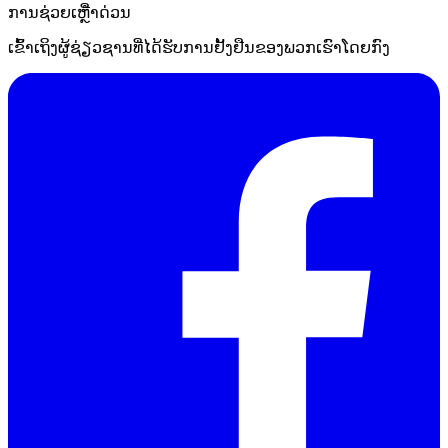
ການຊ່ວຍເຫຼືໍາດ່ວນ
ເຂົ້າເຖິງຜູ້ຊ່ຽວຊານທີ່ໄດ້ຮັບການຢັ້ງຢືນຂອງພວກເຮົາໂດຍກົງ