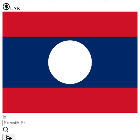
LAK
lo