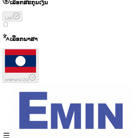
ເລືອກສະກຸນເງິນ
LAK
ເລືອກພາສາ
ພາສາລາວ
(
lo
)