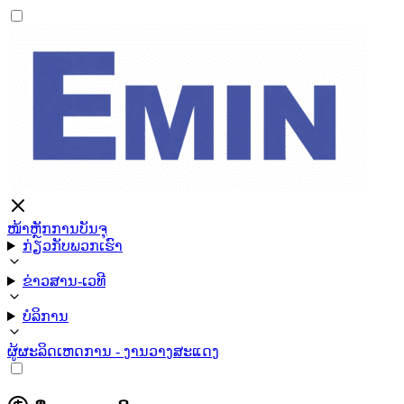
ໜ້າຫຼັກ
ການບັນຈຸ
ກ່ຽວກັບພວກເຮົາ
ຂ່າວສານ-ເວທີ
ບໍລິການ
ຜູ້ຜະລິດ
ເຫດການ - ງານວາງສະແດງ