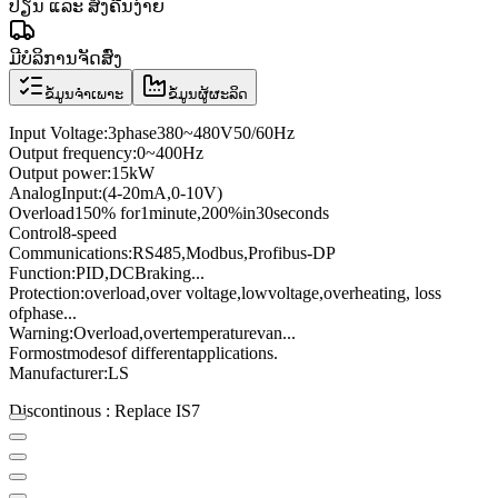
ປ່ຽນ ແລະ ສົ່ງຄືນງ່າຍ
ມີບໍລິການຈັດສົ່ງ
ຂໍ້ມູນຈຳເພາະ
ຂໍ້ມູນຜູ້ຜະລິດ
Input Voltage
:
3
phase
380
~
480V
50/60
Hz
Output frequency
:
0
~
400
Hz
Output power
:
15kW
Analog
Input
:
(4
-
20mA
,
0
-
10V
)
Overload
150
% for
1
minute
,
200
%
in
30
seconds
Control
8
-speed
Communications
:
RS485
,
Modbus
,
Profibus
-
DP
Function:
PID
,
DC
Braking
...
Protection
:
overload
,
over voltage,
low
voltage
,
overheating
, loss
of
phase
...
Warning:
Overload
,
over
temperature
van
...
For
most
modes
of different
applications
.
Manufacturer
:
LS
Discontinous : Replace IS7