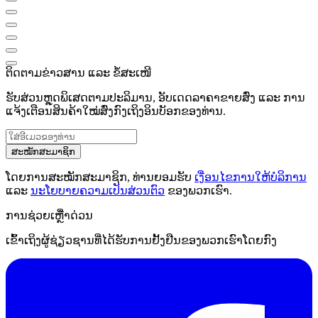
ຕິດຕາມຂ່າວສານ ແລະ ຂໍ້ສະເໜີ
ຮັບສ່ວນຫຼຸດພິເສດຕາມປະລິມານ, ອັບເດດລາຄາຂາຍສົ່ງ ແລະ ການ
ແຈ້ງເຕືອນສິນຄ້າໃໝ່ສົ່ງກົງເຖິງອິນບັອກຂອງທ່ານ.
ສະໝັກສະມາຊິກ
ໂດຍການສະໝັກສະມາຊິກ, ທ່ານຍອມຮັບ
ເງື່ອນໄຂການໃຫ້ບໍລິການ
ແລະ
ນະໂຍບາຍຄວາມເປັນສ່ວນຕົວ
ຂອງພວກເຮົາ.
ການຊ່ວຍເຫຼືໍາດ່ວນ
ເຂົ້າເຖິງຜູ້ຊ່ຽວຊານທີ່ໄດ້ຮັບການຢັ້ງຢືນຂອງພວກເຮົາໂດຍກົງ