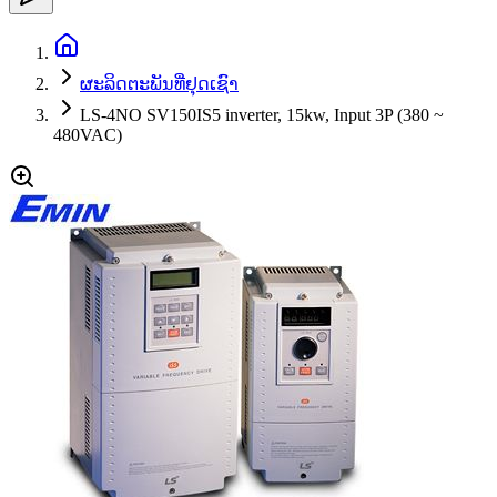
ຜະລິດຕະພັນທີ່ຢຸດເຊົາ
LS-4NO SV150IS5 inverter, 15kw, Input 3P (380 ~
480VAC)