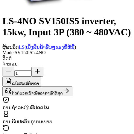
LS-4NO SV150IS5 inverter,
15kw, Input 3P (380 ~ 480VAC)
ຜູ້ຜະລິດ
LS
(
ເບິ່ງສິນຄ້າອື່ນໆຂອງຍີ່ຫໍ້ນີ້
)
Model
SV150IS5-4NO
ຕິດຕໍ່
ຈຳນວນ
ຂໍໃບສະເໜີລາຄາ
ຕິດຕໍ່ພວກເຮົາເພື່ອລາຄາທີ່ດີທີ່ສຸດ
ການຊຳລະເງິນທີ່ປອດໄພ
ການຮັບປະກັນຄຸນນະພາບ