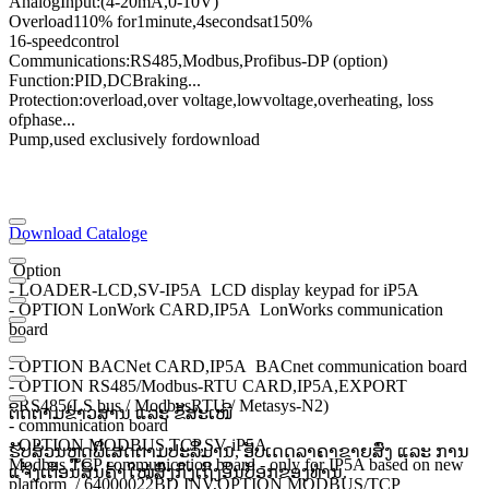
Analog
Input
:
(4
-
20mA
,
0
-
10V
)
Overload
110
% for
1
minute
,
4
seconds
at
150
%
16
-speed
control
Communications
:
RS485
,
Modbus
,
Profibus
-
DP (option)
Function:
PID
,
DC
Braking
...
Protection
:
overload
,
over voltage,
low
voltage
,
overheating
, loss
of
phase
...
Pump,
used exclusively for
download
Download Cataloge
Option
- LOADER-LCD,SV-IP5A LCD display keypad for iP5A
- OPTION LonWork CARD,IP5A LonWorks communication
board
- OPTION BACNet CARD,IP5A BACnet communication board
- OPTION RS485/Modbus-RTU CARD,IP5A,EXPORT
- RS485(LS bus / ModbusRTU / Metasys-N2)
ຕິດຕາມຂ່າວສານ ແລະ ຂໍ້ສະເໜີ
- communication board
- OPTION MODBUS TCP,SV-iP5A
ຮັບສ່ວນຫຼຸດພິເສດຕາມປະລິມານ, ອັບເດດລາຄາຂາຍສົ່ງ ແລະ ການ
Modbus TCP communication board - only for IP5A based on new
ແຈ້ງເຕືອນສິນຄ້າໃໝ່ສົ່ງກົງເຖິງອິນບັອກຂອງທ່ານ.
platform / 64000022BD INV,OPTION MODBUS/TCP