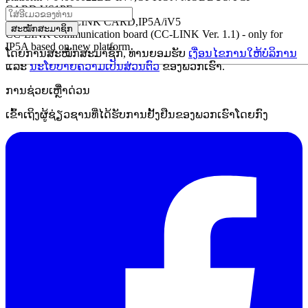
CARD,VS1PF
- OPTION CC-LINK CARD,IP5A/iV5
ສະໝັກສະມາຊິກ
CC-LINK communication board (CC-LINK Ver. 1.1) - only for
IP5A based on new platform
ໂດຍການສະໝັກສະມາຊິກ, ທ່ານຍອມຮັບ
ເງື່ອນໄຂການໃຫ້ບໍລິການ
ແລະ
ນະໂຍບາຍຄວາມເປັນສ່ວນຕົວ
ຂອງພວກເຮົາ.
ການຊ່ວຍເຫຼືໍາດ່ວນ
ເຂົ້າເຖິງຜູ້ຊ່ຽວຊານທີ່ໄດ້ຮັບການຢັ້ງຢືນຂອງພວກເຮົາໂດຍກົງ