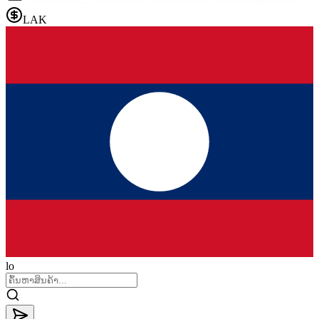
LAK
lo