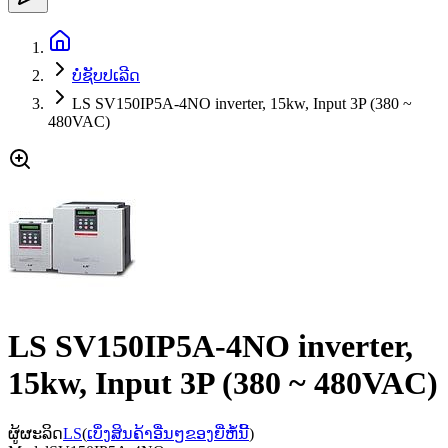
ບໍ່ຊັບປເລີດ
LS SV150IP5A-4NO inverter, 15kw, Input 3P (380 ~
480VAC)
LS SV150IP5A-4NO inverter,
15kw, Input 3P (380 ~ 480VAC)
ຜູ້ຜະລິດ
LS
(
ເບິ່ງສິນຄ້າອື່ນໆຂອງຍີ່ຫໍ້ນີ້
)