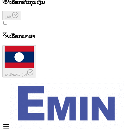
ເລືອກສະກຸນເງິນ
LAK
ເລືອກພາສາ
ພາສາລາວ
(
lo
)