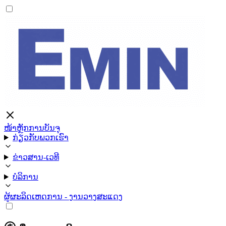
ໜ້າຫຼັກ
ການບັນຈຸ
ກ່ຽວກັບພວກເຮົາ
ຂ່າວສານ-ເວທີ
ບໍລິການ
ຜູ້ຜະລິດ
ເຫດການ - ງານວາງສະແດງ