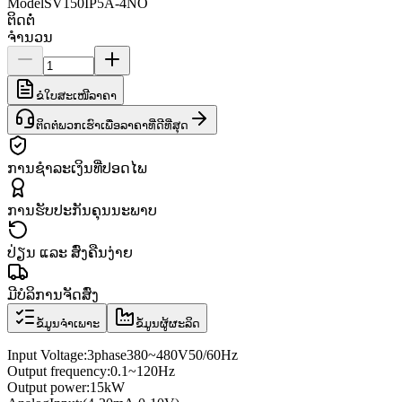
Model
SV150IP5A-4NO
ຕິດຕໍ່
ຈຳນວນ
ຂໍໃບສະເໜີລາຄາ
ຕິດຕໍ່ພວກເຮົາເພື່ອລາຄາທີ່ດີທີ່ສຸດ
ການຊຳລະເງິນທີ່ປອດໄພ
ການຮັບປະກັນຄຸນນະພາບ
ປ່ຽນ ແລະ ສົ່ງຄືນງ່າຍ
ມີບໍລິການຈັດສົ່ງ
ຂໍ້ມູນຈຳເພາະ
ຂໍ້ມູນຜູ້ຜະລິດ
Input Voltage
:
3
phase
380
~
480V
50/60
Hz
Output frequency
:
0.1
~
120
Hz
Output power
:
15kW