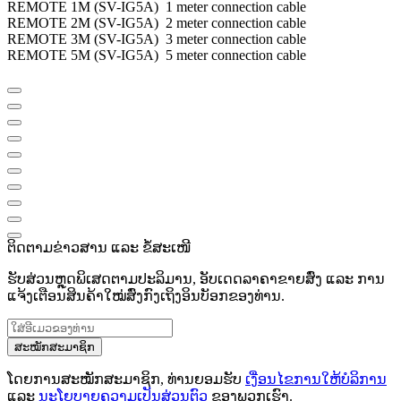
REMOTE 1M (SV-IG5A) 1 meter connection cable
REMOTE 2M (SV-IG5A) 2 meter connection cable
REMOTE 3M (SV-IG5A) 3 meter connection cable
REMOTE 5M (SV-IG5A) 5 meter connection cable
ຕິດຕາມຂ່າວສານ ແລະ ຂໍ້ສະເໜີ
ຮັບສ່ວນຫຼຸດພິເສດຕາມປະລິມານ, ອັບເດດລາຄາຂາຍສົ່ງ ແລະ ການ
ແຈ້ງເຕືອນສິນຄ້າໃໝ່ສົ່ງກົງເຖິງອິນບັອກຂອງທ່ານ.
ສະໝັກສະມາຊິກ
ໂດຍການສະໝັກສະມາຊິກ, ທ່ານຍອມຮັບ
ເງື່ອນໄຂການໃຫ້ບໍລິການ
ແລະ
ນະໂຍບາຍຄວາມເປັນສ່ວນຕົວ
ຂອງພວກເຮົາ.