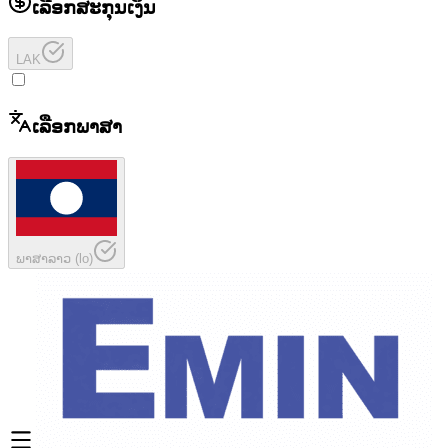
ເລືອກສະກຸນເງິນ
LAK
ເລືອກພາສາ
ພາສາລາວ
(
lo
)