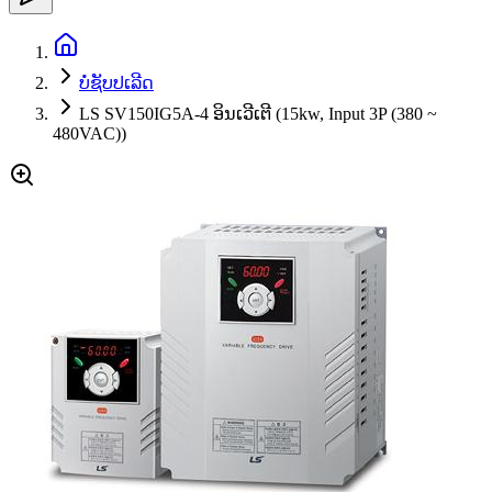
ບໍ່ຊັບປເລີດ
LS SV150IG5A-4 ອິນເວີເຕີ (15kw, Input 3P (380 ~
480VAC))