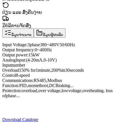
ປ່ຽນ ແລະ ສົ່ງຄືນງ່າຍ
ມີບໍລິການຈັດສົ່ງ
ຂໍ້ມູນຈຳເພາະ
ຂໍ້ມູນຜູ້ຜະລິດ
Input Voltage
:
3
phase
380
~
480V
50/60
Hz
Output frequency
:
0
~
400
Hz
Output power
:
15kW
Analog
Input
:
(4
-
20mA
,
0
-
10V
)
Input
number
Overload
150
% for
1
minute
,
200
%
in
30
seconds
Control
8
-speed
Communications
:
RS485
,
Modbus
Function:
PID
,
momet
boot
,
DC
Braking
...
Protection
:
overload
,
over voltage,
low
voltage
,
overheating
, loss
of
phase
...
Download Cataloge