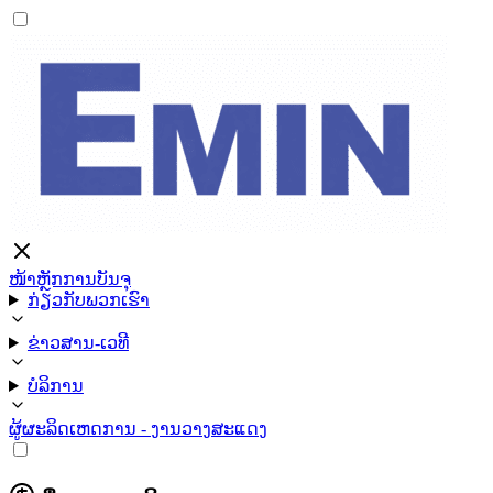
ໜ້າຫຼັກ
ການບັນຈຸ
ກ່ຽວກັບພວກເຮົາ
ຂ່າວສານ-ເວທີ
ບໍລິການ
ຜູ້ຜະລິດ
ເຫດການ - ງານວາງສະແດງ