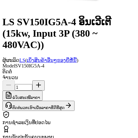
LS SV150IG5A-4 ອິນເວີເຕີ
(15kw, Input 3P (380 ~
480VAC))
ຜູ້ຜະລິດ
LS
(
ເບິ່ງສິນຄ້າອື່ນໆຂອງຍີ່ຫໍ້ນີ້
)
Model
SV150IG5A-4
ຕິດຕໍ່
ຈຳນວນ
ຂໍໃບສະເໜີລາຄາ
ຕິດຕໍ່ພວກເຮົາເພື່ອລາຄາທີ່ດີທີ່ສຸດ
ການຊຳລະເງິນທີ່ປອດໄພ
ການຮັບປະກັນຄຸນນະພາບ