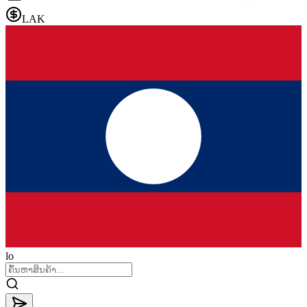
LAK
lo