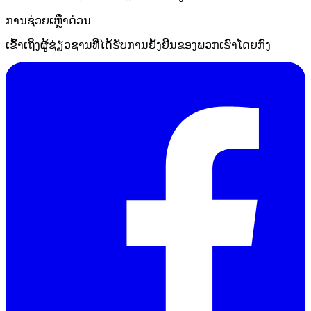
ການຊ່ວຍເຫຼືໍາດ່ວນ
ເຂົ້າເຖິງຜູ້ຊ່ຽວຊານທີ່ໄດ້ຮັບການຢັ້ງຢືນຂອງພວກເຮົາໂດຍກົງ