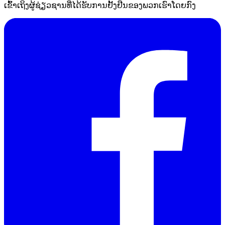
ເຂົ້າເຖິງຜູ້ຊ່ຽວຊານທີ່ໄດ້ຮັບການຢັ້ງຢືນຂອງພວກເຮົາໂດຍກົງ