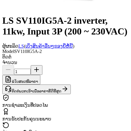
LS SV110IG5A-2 inverter,
11kw, Input 3P (200 ~ 230VAC)
ຜູ້ຜະລິດ
LS
(
ເບິ່ງສິນຄ້າອື່ນໆຂອງຍີ່ຫໍ້ນີ້
)
Model
SV110IG5A-2
ຕິດຕໍ່
ຈຳນວນ
ຂໍໃບສະເໜີລາຄາ
ຕິດຕໍ່ພວກເຮົາເພື່ອລາຄາທີ່ດີທີ່ສຸດ
ການຊຳລະເງິນທີ່ປອດໄພ
ການຮັບປະກັນຄຸນນະພາບ