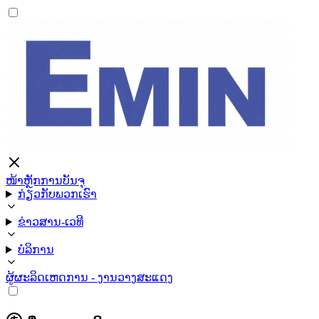
ໜ້າຫຼັກ
ການບັນຈຸ
ກ່ຽວກັບພວກເຮົາ
ຂ່າວສານ-ເວທີ
ບໍລິການ
ຜູ້ຜະລິດ
ເຫດການ - ງານວາງສະແດງ