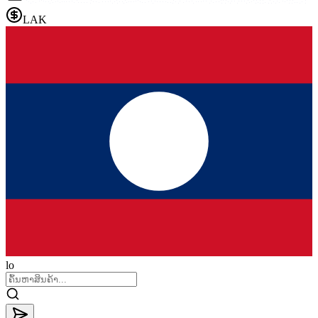
LAK
lo