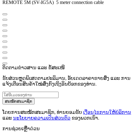
REMOTE 5M (SV-IG5A) 5 meter connection cable
ຕິດຕາມຂ່າວສານ ແລະ ຂໍ້ສະເໜີ
ຮັບສ່ວນຫຼຸດພິເສດຕາມປະລິມານ, ອັບເດດລາຄາຂາຍສົ່ງ ແລະ ການ
ແຈ້ງເຕືອນສິນຄ້າໃໝ່ສົ່ງກົງເຖິງອິນບັອກຂອງທ່ານ.
ສະໝັກສະມາຊິກ
ໂດຍການສະໝັກສະມາຊິກ, ທ່ານຍອມຮັບ
ເງື່ອນໄຂການໃຫ້ບໍລິການ
ແລະ
ນະໂຍບາຍຄວາມເປັນສ່ວນຕົວ
ຂອງພວກເຮົາ.
ການຊ່ວຍເຫຼືໍາດ່ວນ