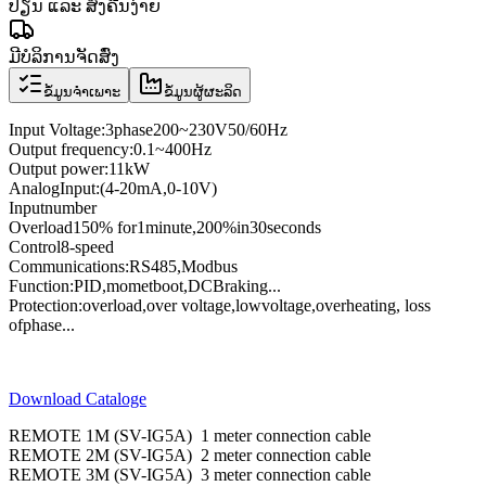
ປ່ຽນ ແລະ ສົ່ງຄືນງ່າຍ
ມີບໍລິການຈັດສົ່ງ
ຂໍ້ມູນຈຳເພາະ
ຂໍ້ມູນຜູ້ຜະລິດ
Input Voltage
:
3
phase
200
~
230V
50/60
Hz
Output frequency
:
0.1
~
400
Hz
Output power
:
11kW
Analog
Input
:
(4
-
20mA
,
0
-
10V
)
Input
number
Overload
150
% for
1
minute
,
200
%
in
30
seconds
Control
8
-speed
Communications
:
RS485
,
Modbus
Function:
PID
,
momet
boot
,
DC
Braking
...
Protection
:
overload
,
over voltage,
low
voltage
,
overheating
, loss
of
phase
...
Download Cataloge
REMOTE 1M (SV-IG5A) 1 meter connection cable
REMOTE 2M (SV-IG5A) 2 meter connection cable
REMOTE 3M (SV-IG5A) 3 meter connection cable