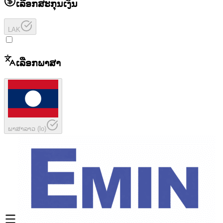
ເລືອກສະກຸນເງິນ
LAK
ເລືອກພາສາ
ພາສາລາວ
(
lo
)