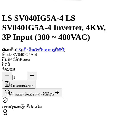
LS SV040IG5A-4 LS
SV040IG5A-4 Inverter, 4KW,
3P Input (380 ~ 480VAC)
ຜູ້ຜະລິດ
LS
(
ເບິ່ງສິນຄ້າອື່ນໆຂອງຍີ່ຫໍ້ນີ້
)
Model
SV040IG5A-4
ຕົ້ນກຳເນີດ
Korea
ຕິດຕໍ່
ຈຳນວນ
ຂໍໃບສະເໜີລາຄາ
ຕິດຕໍ່ພວກເຮົາເພື່ອລາຄາທີ່ດີທີ່ສຸດ
ການຊຳລະເງິນທີ່ປອດໄພ