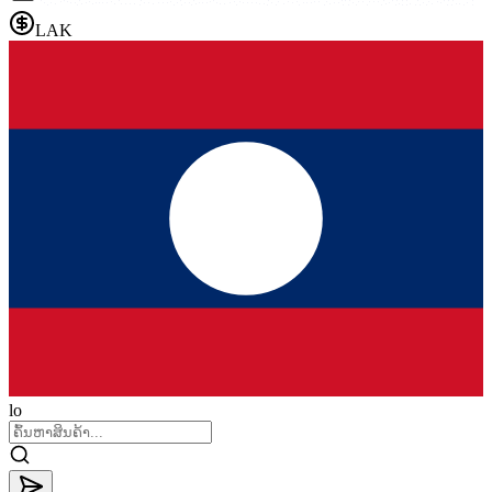
LAK
lo