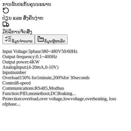
ການຮັບປະກັນຄຸນນະພາບ
ປ່ຽນ ແລະ ສົ່ງຄືນງ່າຍ
ມີບໍລິການຈັດສົ່ງ
ຂໍ້ມູນຈຳເພາະ
ຂໍ້ມູນຜູ້ຜະລິດ
Input Voltage
:
3
phase
380
~
480V
50/60
Hz
Output frequency
:
0.1
~
400
Hz
Output power
:
4KW
Analog
Input
:
(4
-
20mA
,
0
-
10V
)
Input
number
Overload
150
% for
1
minute
,
200
%
for
30
seconds
Control
8
-speed
Communications
:
RS485
,
Modbus
Function:
PID
,
momet
boot
,
DC
Braking
...
Protection
:
overload
,
over voltage,
low
voltage
,
overheating
, loss
of
phase
...