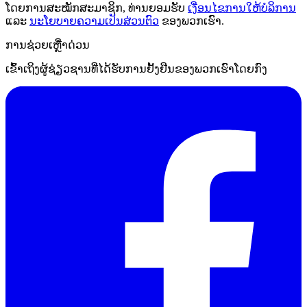
ໂດຍການສະໝັກສະມາຊິກ, ທ່ານຍອມຮັບ
ເງື່ອນໄຂການໃຫ້ບໍລິການ
ແລະ
ນະໂຍບາຍຄວາມເປັນສ່ວນຕົວ
ຂອງພວກເຮົາ.
ການຊ່ວຍເຫຼືໍາດ່ວນ
ເຂົ້າເຖິງຜູ້ຊ່ຽວຊານທີ່ໄດ້ຮັບການຢັ້ງຢືນຂອງພວກເຮົາໂດຍກົງ