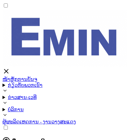
ໜ້າຫຼັກ
ການບັນຈຸ
ກ່ຽວກັບພວກເຮົາ
ຂ່າວສານ-ເວທີ
ບໍລິການ
ຜູ້ຜະລິດ
ເຫດການ - ງານວາງສະແດງ