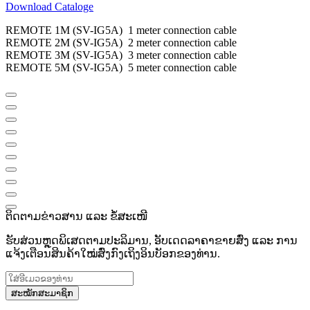
Download Cataloge
REMOTE 1M (SV-IG5A) 1 meter connection cable
REMOTE 2M (SV-IG5A) 2 meter connection cable
REMOTE 3M (SV-IG5A) 3 meter connection cable
REMOTE 5M (SV-IG5A) 5 meter connection cable
ຕິດຕາມຂ່າວສານ ແລະ ຂໍ້ສະເໜີ
ຮັບສ່ວນຫຼຸດພິເສດຕາມປະລິມານ, ອັບເດດລາຄາຂາຍສົ່ງ ແລະ ການ
ແຈ້ງເຕືອນສິນຄ້າໃໝ່ສົ່ງກົງເຖິງອິນບັອກຂອງທ່ານ.
ສະໝັກສະມາຊິກ