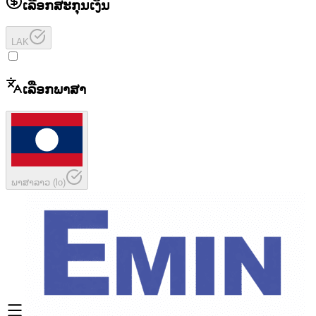
ເລືອກສະກຸນເງິນ
LAK
ເລືອກພາສາ
ພາສາລາວ
(
lo
)