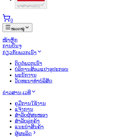
ພາສາລາວ
(
lo
)
0
ໝວດໝູ່
ໜ້າຫຼັກ
ການບັນຈຸ
ກ່ຽວກັບພວກເຮົາ
ຕິດຕໍ່ພວກເຮົາ
ບໍລິການສ້ອມແປງອຸປະກອນ
ພະນັກງານ
ວັດທະນາທຳບໍລິສັດ
ຂ່າວສານ-ເວທີ
ຄູມືການໃຊ້ງານ
ແຈ້ງການ
ສຳລັບຜູ້ສະໜອງ
ສຳລັບລູກຄ້າ
ແນະນຳສິນຄ້າ
ຜູ້ຜະລິດ