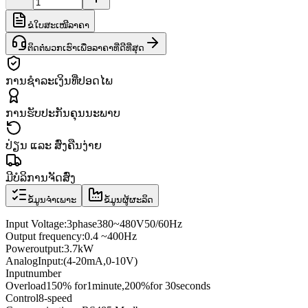
ຂໍໃບສະເໜີລາຄາ
ຕິດຕໍ່ພວກເຮົາເພື່ອລາຄາທີ່ດີທີ່ສຸດ
ການຊຳລະເງິນທີ່ປອດໄພ
ການຮັບປະກັນຄຸນນະພາບ
ປ່ຽນ ແລະ ສົ່ງຄືນງ່າຍ
ມີບໍລິການຈັດສົ່ງ
ຂໍ້ມູນຈຳເພາະ
ຂໍ້ມູນຜູ້ຜະລິດ
Input Voltage
:
3
phase
380
~
480V
50/60
Hz
Output frequency
:
0
.4
~
400
Hz
Power
output:
3.7kW
Analog
Input
:
(4
-
20mA
,
0
-
10V
)
Input
number
Overload
150
% for
1
minute
,
200
%
for
30
seconds
Control
8
-speed