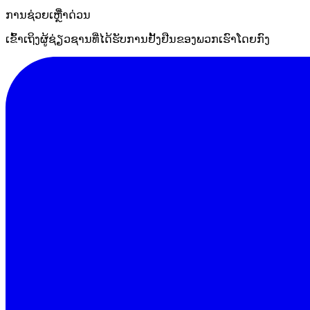
ການຊ່ວຍເຫຼືໍາດ່ວນ
ເຂົ້າເຖິງຜູ້ຊ່ຽວຊານທີ່ໄດ້ຮັບການຢັ້ງຢືນຂອງພວກເຮົາໂດຍກົງ