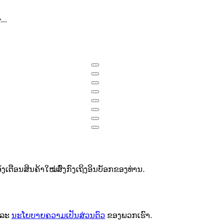
e
...
ຕືອນສິນຄ້າໃໝ່ສົ່ງກົງເຖິງອິນບັອກຂອງທ່ານ.
ລະ
ນະໂຍບາຍຄວາມເປັນສ່ວນຕົວ
ຂອງພວກເຮົາ.