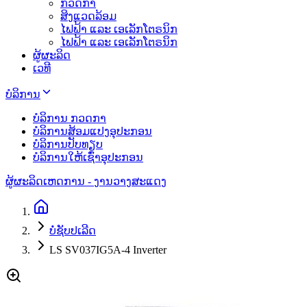
ກວດກາ
ສິງແວດລ້ອມ
ໄຟຟ້າ ແລະ ເອເລັກໂຕຣນິກ
ໄຟຟ້າ ແລະ ເອເລັກໂຕຣນິກ
ຜູ້ຜະລິດ
ເວທີ
ບໍລິການ
ບໍລິການ ກວດກາ
ບໍລິການສ້ອມແປງອຸປະກອນ
ບໍລິການປັບທຽບ
ບໍລິການໃຫ້ເຊົ່າອຸປະກອນ
ຜູ້ຜະລິດ
ເຫດການ - ງານວາງສະແດງ
ບໍ່ຊັບປເລີດ
LS SV037IG5A-4 Inverter