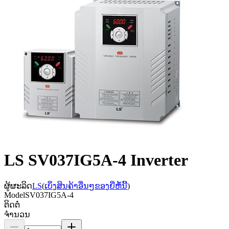
LS SV037IG5A-4 Inverter
ຜູ້ຜະລິດ
LS
(
ເບິ່ງສິນຄ້າອື່ນໆຂອງຍີ່ຫໍ້ນີ້
)
Model
SV037IG5A-4
ຕິດຕໍ່
ຈຳນວນ