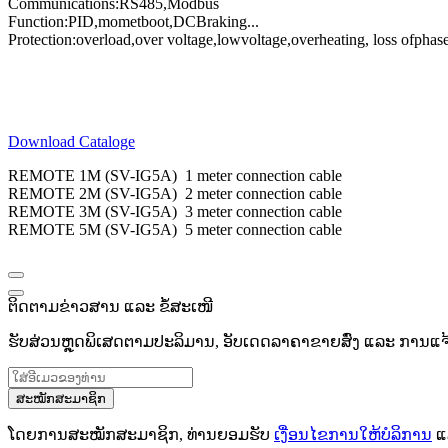
Communications
:
RS485
,
Modbus
Function:
PID
,
momet
boot
,
DC
Braking
...
Protection
:
overload
,
over voltage,
low
voltage
,
overheating
, loss of
phas
Download Cataloge
REMOTE 1M (SV-IG5A) 1 meter connection cable
REMOTE 2M (SV-IG5A) 2 meter connection cable
REMOTE 3M (SV-IG5A) 3 meter connection cable
REMOTE 5M (SV-IG5A) 5 meter connection cable
ຕິດຕາມຂ່າວສານ ແລະ ຂໍ້ສະເໜີ
ຮັບສ່ວນຫຼຸດພິເສດຕາມປະລິມານ, ອັບເດດລາຄາຂາຍສົ່ງ ແລະ ການແຈ້ງເ
ສະໝັກສະມາຊິກ
ໂດຍການສະໝັກສະມາຊິກ, ທ່ານຍອມຮັບ
ເງື່ອນໄຂການໃຫ້ບໍລິການ
ແ