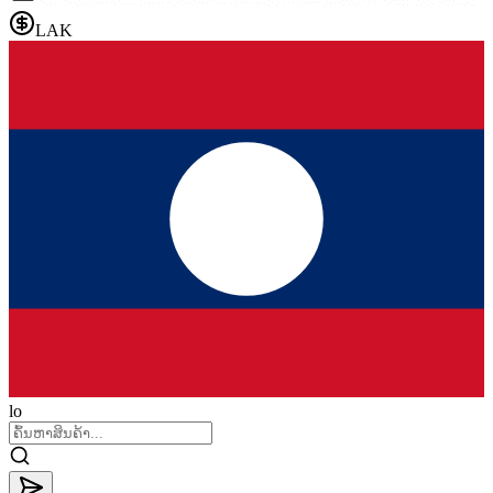
LAK
lo