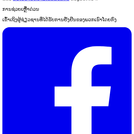
ການຊ່ວຍເຫຼືໍາດ່ວນ
ເຂົ້າເຖິງຜູ້ຊ່ຽວຊານທີ່ໄດ້ຮັບການຢັ້ງຢືນຂອງພວກເຮົາໂດຍກົງ