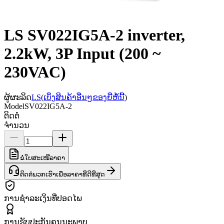
LS SV022IG5A-2 inverter,
2.2kW, 3P Input (200 ~
230VAC)
ຜູ້ຜະລິດ
LS
(
ເບິ່ງສິນຄ້າອື່ນໆຂອງຍີ່ຫໍ້ນີ້
)
Model
SV022IG5A-2
ຕິດຕໍ່
ຈຳນວນ
ຂໍໃບສະເໜີລາຄາ
ຕິດຕໍ່ພວກເຮົາເພື່ອລາຄາທີ່ດີທີ່ສຸດ
ການຊຳລະເງິນທີ່ປອດໄພ
ການຮັບປະກັນຄຸນນະພາບ