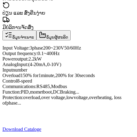
ປ່ຽນ ແລະ ສົ່ງຄືນງ່າຍ
ມີບໍລິການຈັດສົ່ງ
ຂໍ້ມູນຈຳເພາະ
ຂໍ້ມູນຜູ້ຜະລິດ
Input Voltage
:
3
phase
200
~
230V
50/60
Hz
Output frequency
:
0.1
~
400
Hz
Power
output:
2.2kW
Analog
Input
:
(4
-
20mA
,
0
-
10V
)
Input
number
Overload
150
% for
1
minute
,
200
%
for
30
seconds
Control
8
-speed
Communications
:
RS485
,
Modbus
Function:
PID
,
momet
boot
,
DC
Braking
...
Protection
:
overload
,
over voltage,
low
voltage
,
overheating
, loss
of
phase
...
Download Cataloge