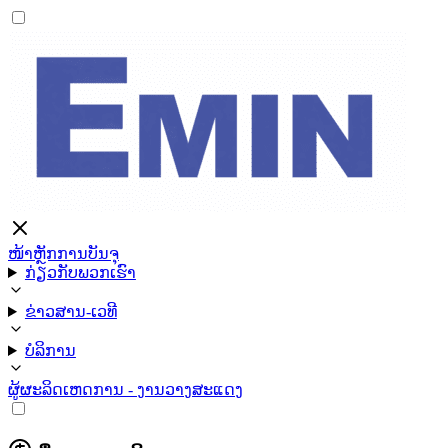
ໜ້າຫຼັກ
ການບັນຈຸ
ກ່ຽວກັບພວກເຮົາ
ຂ່າວສານ-ເວທີ
ບໍລິການ
ຜູ້ຜະລິດ
ເຫດການ - ງານວາງສະແດງ