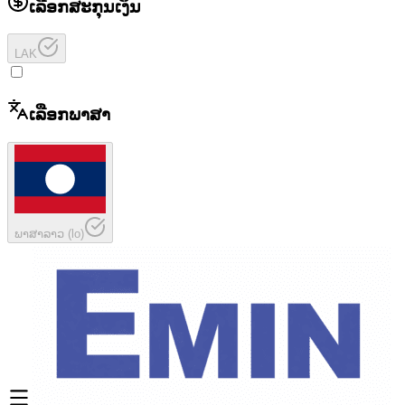
ເລືອກສະກຸນເງິນ
LAK
ເລືອກພາສາ
ພາສາລາວ
(
lo
)