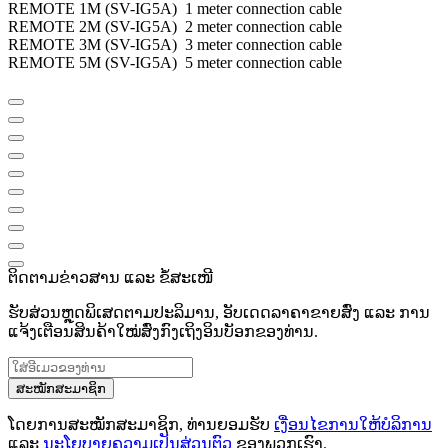
REMOTE 1M (SV-IG5A) 1 meter connection cable
REMOTE 2M (SV-IG5A) 2 meter connection cable
REMOTE 3M (SV-IG5A) 3 meter connection cable
REMOTE 5M (SV-IG5A) 5 meter connection cable
ຕິດຕາມຂ່າວສານ ແລະ ຂໍ້ສະເໜີ
ຮັບສ່ວນຫຼຸດພິເສດຕາມປະລິມານ, ອັບເດດລາຄາຂາຍສົ່ງ ແລະ ການ
ແຈ້ງເຕືອນສິນຄ້າໃໝ່ສົ່ງກົງເຖິງອິນບັອກຂອງທ່ານ.
ສະໝັກສະມາຊິກ
ໂດຍການສະໝັກສະມາຊິກ, ທ່ານຍອມຮັບ
ເງື່ອນໄຂການໃຫ້ບໍລິການ
ແລະ
ນະໂຍບາຍຄວາມເປັນສ່ວນຕົວ
ຂອງພວກເຮົາ.