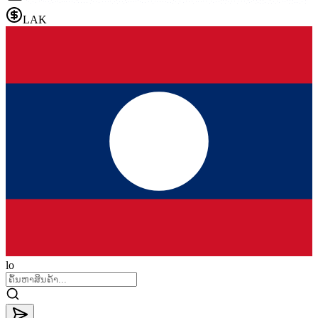
LAK
lo