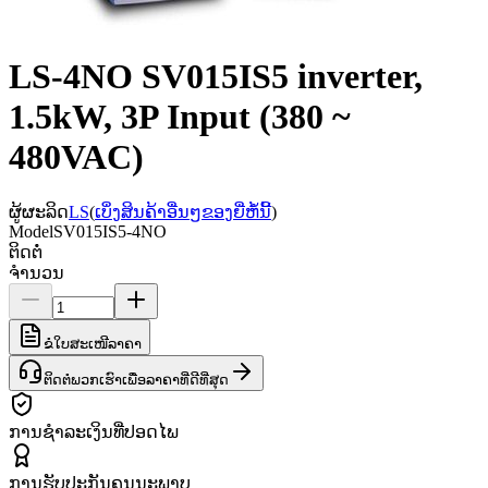
LS-4NO SV015IS5 inverter,
1.5kW, 3P Input (380 ~
480VAC)
ຜູ້ຜະລິດ
LS
(
ເບິ່ງສິນຄ້າອື່ນໆຂອງຍີ່ຫໍ້ນີ້
)
Model
SV015IS5-4NO
ຕິດຕໍ່
ຈຳນວນ
ຂໍໃບສະເໜີລາຄາ
ຕິດຕໍ່ພວກເຮົາເພື່ອລາຄາທີ່ດີທີ່ສຸດ
ການຊຳລະເງິນທີ່ປອດໄພ
ການຮັບປະກັນຄຸນນະພາບ