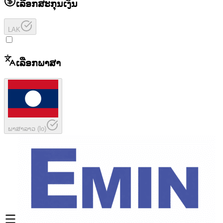
ເລືອກສະກຸນເງິນ
LAK
ເລືອກພາສາ
ພາສາລາວ
(
lo
)