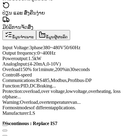
ປ່ຽນ ແລະ ສົ່ງຄືນງ່າຍ
ມີບໍລິການຈັດສົ່ງ
ຂໍ້ມູນຈຳເພາະ
ຂໍ້ມູນຜູ້ຜະລິດ
Input Voltage
:
3
phase
380
~
480V
50/60
Hz
Output frequency
:
0
~
400
Hz
Power
output:
1.5kW
Analog
Input
:
(4
-
20mA
,
0
-
10V
)
Overload
150
% for
1
minute
,
200
%
in
30
seconds
Control
8
-speed
Communications
:
RS485
,
Modbus
,
Profibus
-
DP
Function:
PID
,
DC
Braking
...
Protection
:
overload
,
over voltage,
low
voltage
,
overheating
, loss
of
phase
...
Warning:
Overload
,
over
temperature
van
...
For
most
modes
of different
applications
.
Manufacturer
:
LS
Discontinous : Replace IS7