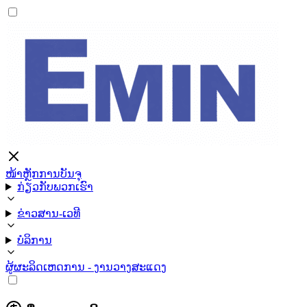
ໜ້າຫຼັກ
ການບັນຈຸ
ກ່ຽວກັບພວກເຮົາ
ຂ່າວສານ-ເວທີ
ບໍລິການ
ຜູ້ຜະລິດ
ເຫດການ - ງານວາງສະແດງ