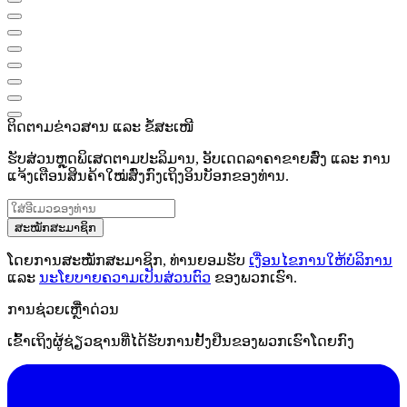
ຕິດຕາມຂ່າວສານ ແລະ ຂໍ້ສະເໜີ
ຮັບສ່ວນຫຼຸດພິເສດຕາມປະລິມານ, ອັບເດດລາຄາຂາຍສົ່ງ ແລະ ການ
ແຈ້ງເຕືອນສິນຄ້າໃໝ່ສົ່ງກົງເຖິງອິນບັອກຂອງທ່ານ.
ສະໝັກສະມາຊິກ
ໂດຍການສະໝັກສະມາຊິກ, ທ່ານຍອມຮັບ
ເງື່ອນໄຂການໃຫ້ບໍລິການ
ແລະ
ນະໂຍບາຍຄວາມເປັນສ່ວນຕົວ
ຂອງພວກເຮົາ.
ການຊ່ວຍເຫຼືໍາດ່ວນ
ເຂົ້າເຖິງຜູ້ຊ່ຽວຊານທີ່ໄດ້ຮັບການຢັ້ງຢືນຂອງພວກເຮົາໂດຍກົງ