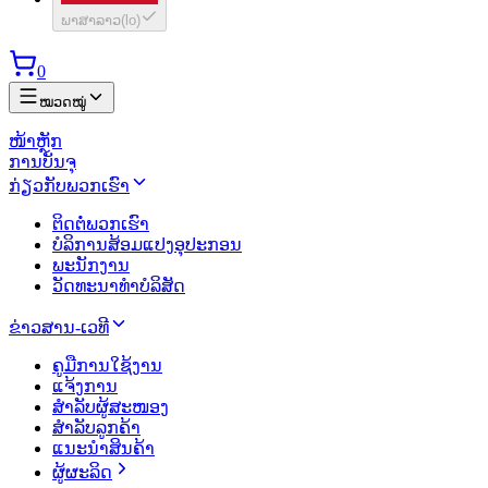
ພາສາລາວ
(
lo
)
0
ໝວດໝູ່
ໜ້າຫຼັກ
ການບັນຈຸ
ກ່ຽວກັບພວກເຮົາ
ຕິດຕໍ່ພວກເຮົາ
ບໍລິການສ້ອມແປງອຸປະກອນ
ພະນັກງານ
ວັດທະນາທຳບໍລິສັດ
ຂ່າວສານ-ເວທີ
ຄູມືການໃຊ້ງານ
ແຈ້ງການ
ສຳລັບຜູ້ສະໜອງ
ສຳລັບລູກຄ້າ
ແນະນຳສິນຄ້າ
ຜູ້ຜະລິດ