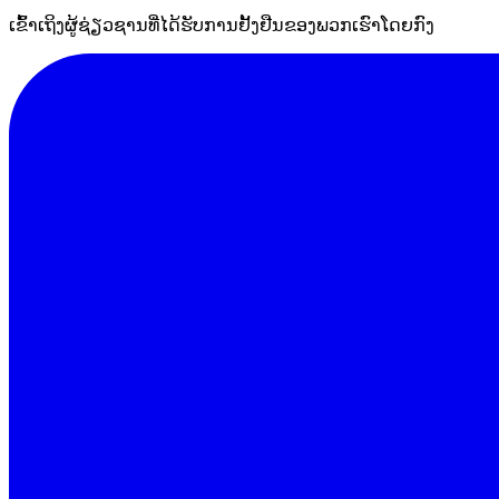
ເຂົ້າເຖິງຜູ້ຊ່ຽວຊານທີ່ໄດ້ຮັບການຢັ້ງຢືນຂອງພວກເຮົາໂດຍກົງ