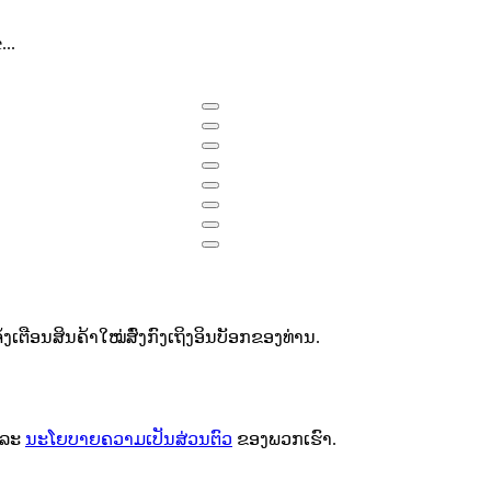
e
...
ຕືອນສິນຄ້າໃໝ່ສົ່ງກົງເຖິງອິນບັອກຂອງທ່ານ.
ລະ
ນະໂຍບາຍຄວາມເປັນສ່ວນຕົວ
ຂອງພວກເຮົາ.