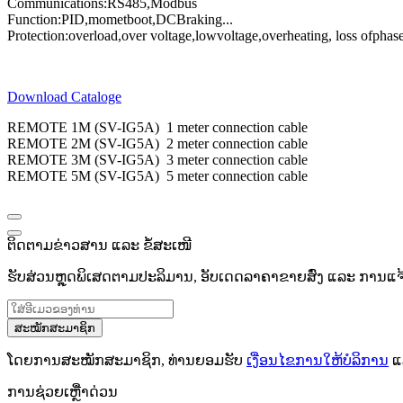
Communications
:
RS485
,
Modbus
Function:
PID
,
momet
boot
,
DC
Braking
...
Protection
:
overload
,
over voltage,
low
voltage
,
overheating
, loss of
phas
Download Cataloge
REMOTE 1M (SV-IG5A) 1 meter connection cable
REMOTE 2M (SV-IG5A) 2 meter connection cable
REMOTE 3M (SV-IG5A) 3 meter connection cable
REMOTE 5M (SV-IG5A) 5 meter connection cable
ຕິດຕາມຂ່າວສານ ແລະ ຂໍ້ສະເໜີ
ຮັບສ່ວນຫຼຸດພິເສດຕາມປະລິມານ, ອັບເດດລາຄາຂາຍສົ່ງ ແລະ ການແຈ້ງເ
ສະໝັກສະມາຊິກ
ໂດຍການສະໝັກສະມາຊິກ, ທ່ານຍອມຮັບ
ເງື່ອນໄຂການໃຫ້ບໍລິການ
ແ
ການຊ່ວຍເຫຼືໍາດ່ວນ