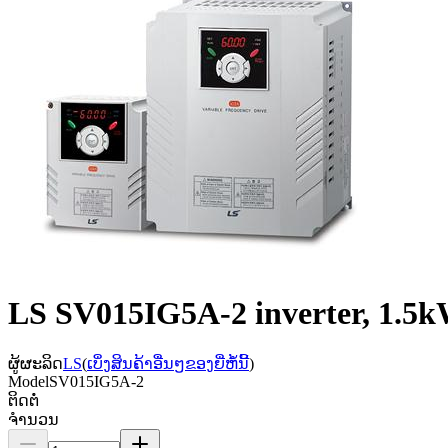
LS SV015IG5A-2 inverter, 1.5k
ຜູ້ຜະລິດ
LS
(
ເບິ່ງສິນຄ້າອື່ນໆຂອງຍີ່ຫໍ້ນີ້
)
Model
SV015IG5A-2
ຕິດຕໍ່
ຈຳນວນ