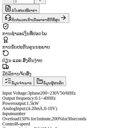
ຂໍໃບສະເໜີລາຄາ
ຕິດຕໍ່ພວກເຮົາເພື່ອລາຄາທີ່ດີທີ່ສຸດ
ການຊຳລະເງິນທີ່ປອດໄພ
ການຮັບປະກັນຄຸນນະພາບ
ປ່ຽນ ແລະ ສົ່ງຄືນງ່າຍ
ມີບໍລິການຈັດສົ່ງ
ຂໍ້ມູນຈຳເພາະ
ຂໍ້ມູນຜູ້ຜະລິດ
Input Voltage
:
3
phase
200
~
230V
50/60
Hz
Output frequency
:
0.1
~
400
Hz
Power
output:
1.5kW
Analog
Input
:
(4
-
20mA
,
0
-
10V
)
Input
number
Overload
150
% for
1
minute
,
200
%
for
30
seconds
Control
8
-speed