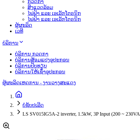
ກວດກາ
ສິງແວດລ້ອມ
ໄຟຟ້າ ແລະ ເອເລັກໂຕຣນິກ
ໄຟຟ້າ ແລະ ເອເລັກໂຕຣນິກ
ຜູ້ຜະລິດ
ເວທີ
ບໍລິການ
ບໍລິການ ກວດກາ
ບໍລິການສ້ອມແປງອຸປະກອນ
ບໍລິການປັບທຽບ
ບໍລິການໃຫ້ເຊົ່າອຸປະກອນ
ຜູ້ຜະລິດ
ເຫດການ - ງານວາງສະແດງ
ບໍ່ຊັບປເລີດ
LS SV015IG5A-2 inverter, 1.5kW, 3P Input (200 ~ 230V