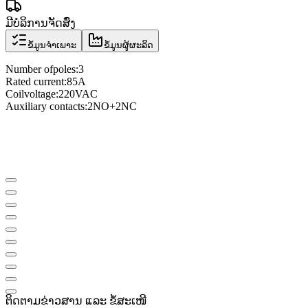
ມີບໍລິການຈັດສົ່ງ
ຂໍ້ມູນຈຳເພາະ
ຂໍ້ມູນຜູ້ຜະລິດ
Number of
poles
:
3
Rated current
:
85A
Coil
voltage
:
220VAC
Auxiliary contacts
:
2NO
+
2NC
ຕິດຕາມຂ່າວສານ ແລະ ຂໍ້ສະເໜີ