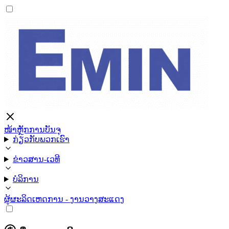
ໜ້າຫຼັກ
ການບັນຈຸ
ກ່ຽວກັບພວກເຮົາ
ຂ່າວສານ-ເວທີ
ບໍລິການ
ຜູ້ຜະລິດ
ເຫດການ - ງານວາງສະແດງ