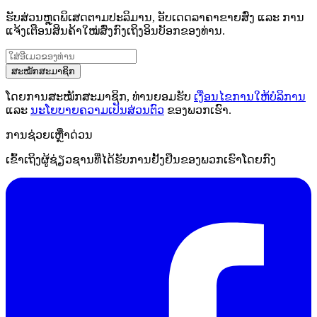
ຮັບສ່ວນຫຼຸດພິເສດຕາມປະລິມານ, ອັບເດດລາຄາຂາຍສົ່ງ ແລະ ການ
ແຈ້ງເຕືອນສິນຄ້າໃໝ່ສົ່ງກົງເຖິງອິນບັອກຂອງທ່ານ.
ສະໝັກສະມາຊິກ
ໂດຍການສະໝັກສະມາຊິກ, ທ່ານຍອມຮັບ
ເງື່ອນໄຂການໃຫ້ບໍລິການ
ແລະ
ນະໂຍບາຍຄວາມເປັນສ່ວນຕົວ
ຂອງພວກເຮົາ.
ການຊ່ວຍເຫຼືໍາດ່ວນ
ເຂົ້າເຖິງຜູ້ຊ່ຽວຊານທີ່ໄດ້ຮັບການຢັ້ງຢືນຂອງພວກເຮົາໂດຍກົງ