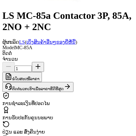
LS MC-85a Contactor 3P, 85A,
2NO + 2NC
ຜູ້ຜະລິດ
LS
(
ເບິ່ງສິນຄ້າອື່ນໆຂອງຍີ່ຫໍ້ນີ້
)
Model
MC-85A
ຕິດຕໍ່
ຈຳນວນ
ຂໍໃບສະເໜີລາຄາ
ຕິດຕໍ່ພວກເຮົາເພື່ອລາຄາທີ່ດີທີ່ສຸດ
ການຊຳລະເງິນທີ່ປອດໄພ
ການຮັບປະກັນຄຸນນະພາບ
ປ່ຽນ ແລະ ສົ່ງຄືນງ່າຍ