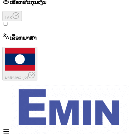
ເລືອກສະກຸນເງິນ
LAK
ເລືອກພາສາ
ພາສາລາວ
(
lo
)