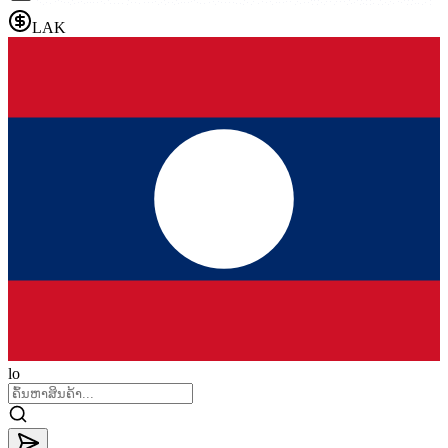
LAK
lo