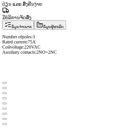
ປ່ຽນ ແລະ ສົ່ງຄືນງ່າຍ
ມີບໍລິການຈັດສົ່ງ
ຂໍ້ມູນຈຳເພາະ
ຂໍ້ມູນຜູ້ຜະລິດ
Number of
poles
:
3
Rated current
:
75A
Coil
voltage
:
220VAC
Auxiliary contacts
:
2NO
+
2NC