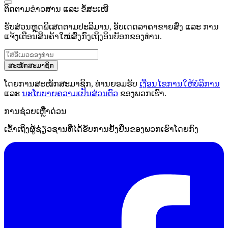
ຕິດຕາມຂ່າວສານ ແລະ ຂໍ້ສະເໜີ
ຮັບສ່ວນຫຼຸດພິເສດຕາມປະລິມານ, ອັບເດດລາຄາຂາຍສົ່ງ ແລະ ການ
ແຈ້ງເຕືອນສິນຄ້າໃໝ່ສົ່ງກົງເຖິງອິນບັອກຂອງທ່ານ.
ສະໝັກສະມາຊິກ
ໂດຍການສະໝັກສະມາຊິກ, ທ່ານຍອມຮັບ
ເງື່ອນໄຂການໃຫ້ບໍລິການ
ແລະ
ນະໂຍບາຍຄວາມເປັນສ່ວນຕົວ
ຂອງພວກເຮົາ.
ການຊ່ວຍເຫຼືໍາດ່ວນ
ເຂົ້າເຖິງຜູ້ຊ່ຽວຊານທີ່ໄດ້ຮັບການຢັ້ງຢືນຂອງພວກເຮົາໂດຍກົງ