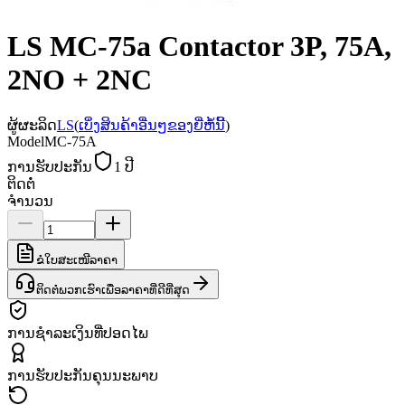
LS MC-75a Contactor 3P, 75A,
2NO + 2NC
ຜູ້ຜະລິດ
LS
(
ເບິ່ງສິນຄ້າອື່ນໆຂອງຍີ່ຫໍ້ນີ້
)
Model
MC-75A
ການຮັບປະກັນ
1 ປີ
ຕິດຕໍ່
ຈຳນວນ
ຂໍໃບສະເໜີລາຄາ
ຕິດຕໍ່ພວກເຮົາເພື່ອລາຄາທີ່ດີທີ່ສຸດ
ການຊຳລະເງິນທີ່ປອດໄພ
ການຮັບປະກັນຄຸນນະພາບ