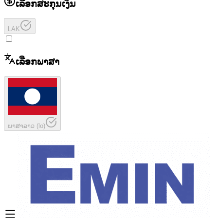
ເລືອກສະກຸນເງິນ
LAK
ເລືອກພາສາ
ພາສາລາວ
(
lo
)