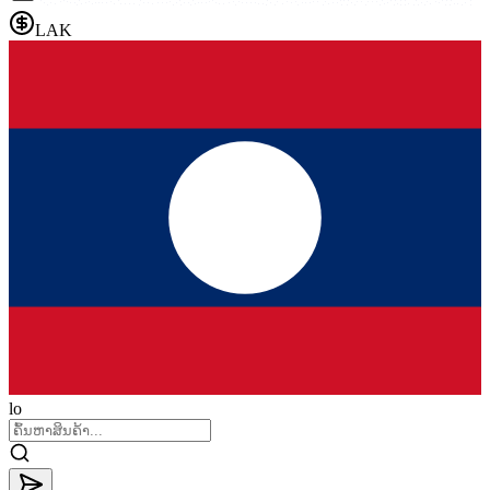
LAK
lo