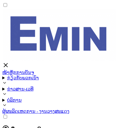
ໜ້າຫຼັກ
ການບັນຈຸ
ກ່ຽວກັບພວກເຮົາ
ຂ່າວສານ-ເວທີ
ບໍລິການ
ຜູ້ຜະລິດ
ເຫດການ - ງານວາງສະແດງ