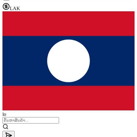
LAK
lo