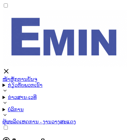
ໜ້າຫຼັກ
ການບັນຈຸ
ກ່ຽວກັບພວກເຮົາ
ຂ່າວສານ-ເວທີ
ບໍລິການ
ຜູ້ຜະລິດ
ເຫດການ - ງານວາງສະແດງ