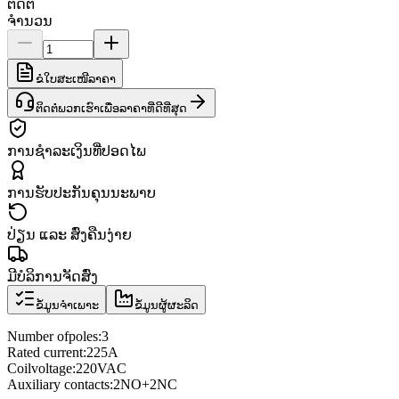
ຕິດຕໍ່
ຈຳນວນ
ຂໍໃບສະເໜີລາຄາ
ຕິດຕໍ່ພວກເຮົາເພື່ອລາຄາທີ່ດີທີ່ສຸດ
ການຊຳລະເງິນທີ່ປອດໄພ
ການຮັບປະກັນຄຸນນະພາບ
ປ່ຽນ ແລະ ສົ່ງຄືນງ່າຍ
ມີບໍລິການຈັດສົ່ງ
ຂໍ້ມູນຈຳເພາະ
ຂໍ້ມູນຜູ້ຜະລິດ
Number of
poles
:
3
Rated current
:
225A
Coil
voltage
:
220VAC
Auxiliary contacts
:
2NO
+
2NC