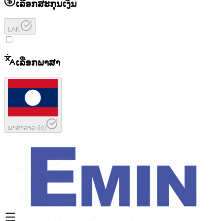
ເລືອກສະກຸນເງິນ
LAK
ເລືອກພາສາ
ພາສາລາວ
(
lo
)