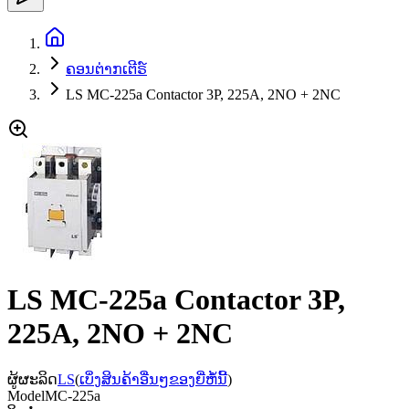
ຄອນຕ່າກເຕີຣ໌
LS MC-225a Contactor 3P, 225A, 2NO + 2NC
LS MC-225a Contactor 3P,
225A, 2NO + 2NC
ຜູ້ຜະລິດ
LS
(
ເບິ່ງສິນຄ້າອື່ນໆຂອງຍີ່ຫໍ້ນີ້
)
Model
MC-225a