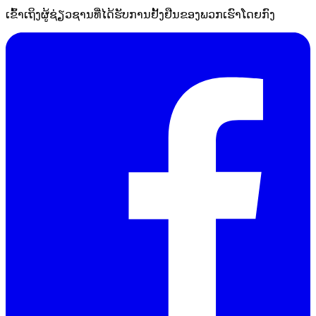
ເຂົ້າເຖິງຜູ້ຊ່ຽວຊານທີ່ໄດ້ຮັບການຢັ້ງຢືນຂອງພວກເຮົາໂດຍກົງ