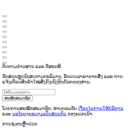
ຕິດຕາມຂ່າວສານ ແລະ ຂໍ້ສະເໜີ
ຮັບສ່ວນຫຼຸດພິເສດຕາມປະລິມານ, ອັບເດດລາຄາຂາຍສົ່ງ ແລະ ການ
ແຈ້ງເຕືອນສິນຄ້າໃໝ່ສົ່ງກົງເຖິງອິນບັອກຂອງທ່ານ.
ສະໝັກສະມາຊິກ
ໂດຍການສະໝັກສະມາຊິກ, ທ່ານຍອມຮັບ
ເງື່ອນໄຂການໃຫ້ບໍລິການ
ແລະ
ນະໂຍບາຍຄວາມເປັນສ່ວນຕົວ
ຂອງພວກເຮົາ.
ການຊ່ວຍເຫຼືໍາດ່ວນ