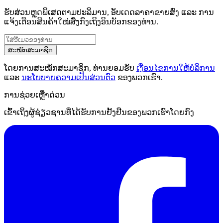
ຮັບສ່ວນຫຼຸດພິເສດຕາມປະລິມານ, ອັບເດດລາຄາຂາຍສົ່ງ ແລະ ການ
ແຈ້ງເຕືອນສິນຄ້າໃໝ່ສົ່ງກົງເຖິງອິນບັອກຂອງທ່ານ.
ສະໝັກສະມາຊິກ
ໂດຍການສະໝັກສະມາຊິກ, ທ່ານຍອມຮັບ
ເງື່ອນໄຂການໃຫ້ບໍລິການ
ແລະ
ນະໂຍບາຍຄວາມເປັນສ່ວນຕົວ
ຂອງພວກເຮົາ.
ການຊ່ວຍເຫຼືໍາດ່ວນ
ເຂົ້າເຖິງຜູ້ຊ່ຽວຊານທີ່ໄດ້ຮັບການຢັ້ງຢືນຂອງພວກເຮົາໂດຍກົງ