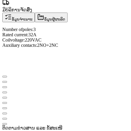
ມີບໍລິການຈັດສົ່ງ
ຂໍ້ມູນຈຳເພາະ
ຂໍ້ມູນຜູ້ຜະລິດ
Number of
poles
:
3
Rated current
:
32A
Coil
voltage
:
220VAC
Auxiliary contacts
:
2NO
+
2NC
ຕິດຕາມຂ່າວສານ ແລະ ຂໍ້ສະເໜີ