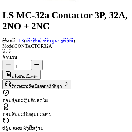
LS MC-32a Contactor 3P, 32A,
2NO + 2NC
ຜູ້ຜະລິດ
LS
(
ເບິ່ງສິນຄ້າອື່ນໆຂອງຍີ່ຫໍ້ນີ້
)
Model
CONTACTOR32A
ຕິດຕໍ່
ຈຳນວນ
ຂໍໃບສະເໜີລາຄາ
ຕິດຕໍ່ພວກເຮົາເພື່ອລາຄາທີ່ດີທີ່ສຸດ
ການຊຳລະເງິນທີ່ປອດໄພ
ການຮັບປະກັນຄຸນນະພາບ
ປ່ຽນ ແລະ ສົ່ງຄືນງ່າຍ