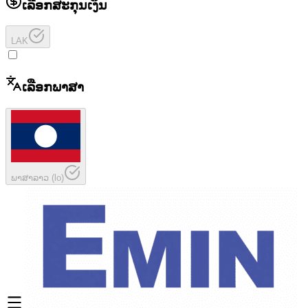
ເລືອກສະກຸນເງິນ
LAK
ເລືອກພາສາ
ພາສາລາວ
(
lo
)