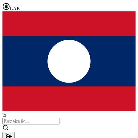
LAK
lo