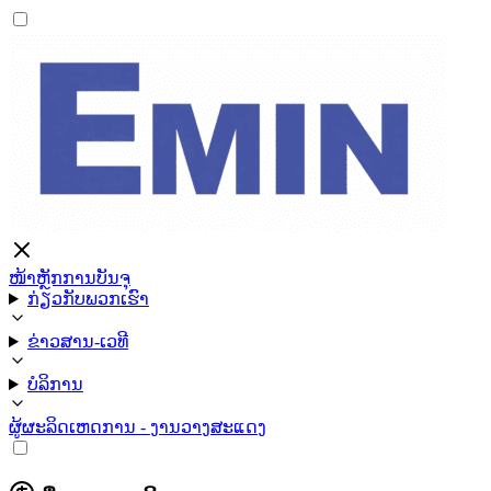
ໜ້າຫຼັກ
ການບັນຈຸ
ກ່ຽວກັບພວກເຮົາ
ຂ່າວສານ-ເວທີ
ບໍລິການ
ຜູ້ຜະລິດ
ເຫດການ - ງານວາງສະແດງ