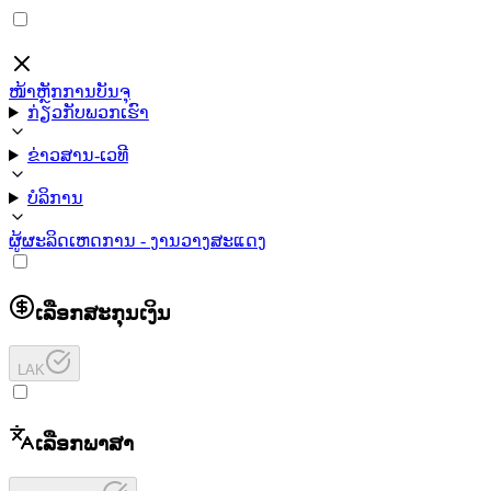
ໜ້າຫຼັກ
ການບັນຈຸ
ກ່ຽວກັບພວກເຮົາ
ຂ່າວສານ-ເວທີ
ບໍລິການ
ຜູ້ຜະລິດ
ເຫດການ - ງານວາງສະແດງ
ເລືອກສະກຸນເງິນ
LAK
ເລືອກພາສາ