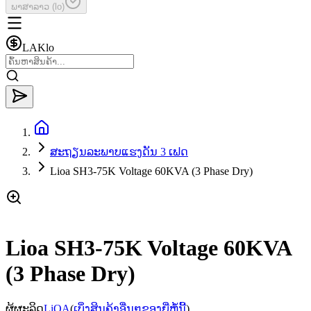
ພາສາລາວ
(
lo
)
LAK
lo
ສະຖຽນລະພາບແຮງດັນ 3 ເຟດ
Lioa SH3-75K Voltage 60KVA (3 Phase Dry)
Lioa SH3-75K Voltage 60KVA
(3 Phase Dry)
ຜູ້ຜະລິດ
LiOA
(
ເບິ່ງສິນຄ້າອື່ນໆຂອງຍີ່ຫໍ້ນີ້
)