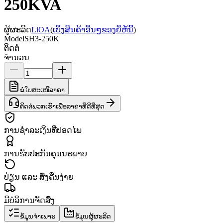
250KVA
ຜູ້ຜະລິດ
LiOA
(
ເບິ່ງສິນຄ້າອື່ນໆຂອງຍີ່ຫໍ້ນີ້
)
Model
SH3-250K
ຕິດຕໍ່
ຈຳນວນ
ຂໍໃບສະເໜີລາຄາ
ຕິດຕໍ່ພວກເຮົາເພື່ອລາຄາທີ່ດີທີ່ສຸດ
ການຊຳລະເງິນທີ່ປອດໄພ
ການຮັບປະກັນຄຸນນະພາບ
ປ່ຽນ ແລະ ສົ່ງຄືນງ່າຍ
ມີບໍລິການຈັດສົ່ງ
ຂໍ້ມູນຈຳເພາະ
ຂໍ້ມູນຜູ້ຜະລິດ