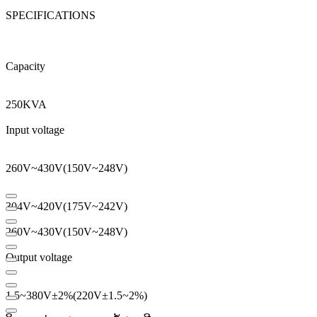
SPECIFICATIONS
Capacity
250KVA
Input voltage
260V
~
430V
(
150V
~
248V
)
304V
~
420V
(
175V
~
242V
)
260V
~
430V
(
150V
~
248V
)
Output voltage
1.5
~
380V
±
2
%
(
220V
±
1.5
~
2
%
)