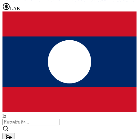
LAK
lo