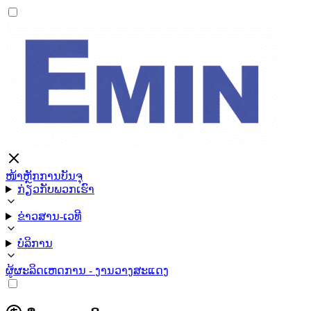
ໜ້າຫຼັກ
ການບັນຈຸ
ກ່ຽວກັບພວກເຮົາ
ຂ່າວສານ-ເວທີ
ບໍລິການ
ຜູ້ຜະລິດ
ເຫດການ - ງານວາງສະແດງ