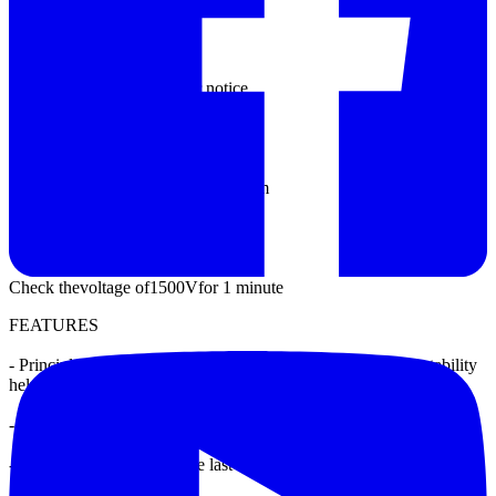
Designs
Design
changes
without
prior notice
Insulation Resistance
3MΩ
at
voltages
greater than
500V
1
pm
Electric strength
Check the
voltage of
1500V
for 1 minute
FEATURES
- Principle
: Regulating
independent
3-phase motor
,
voltage
stability
helps
correct
the
3
-phase
-
Industrial Design
- Quality
is
confirmed
in
the
last decade