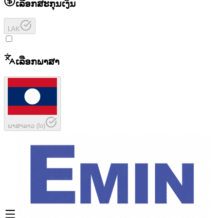
ເລືອກສະກຸນເງິນ
LAK
ເລືອກພາສາ
ພາສາລາວ
(
lo
)