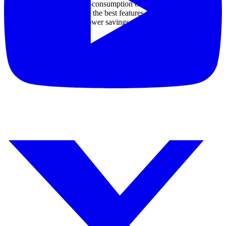
-
Smooth running
,
low
self-
consumption of
electricity
,
enough
to
run
electrical
power
to
promote the
best
features
to use
,
durable
for
electrical equipment
and
power savings
.