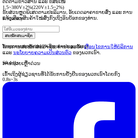
ຕິດຕາມຂ່າວສານ ແລະ ຂໍ້ສະເໜີ
1.5
~
380V
±
2
%
(
220V
±
1.5
~
2
%
)
ຮັບສ່ວນຫຼຸດພິເສດຕາມປະລິມານ, ອັບເດດລາຄາຂາຍສົ່ງ ແລະ ການ
ແຈ້ງເຕືອນສິນຄ້າໃໝ່ສົ່ງກົງເຖິງອິນບັອກຂອງທ່ານ.
Frequency
49
~
62Hz
ສະໝັກສະມາຊິກ
Response time
with
10
% input voltage
change
ໂດຍການສະໝັກສະມາຊິກ, ທ່ານຍອມຮັບ
ເງື່ອນໄຂການໃຫ້ບໍລິການ
ແລະ
ນະໂຍບາຍຄວາມເປັນສ່ວນຕົວ
ຂອງພວກເຮົາ.
S
0.4
~
1s
ການຊ່ວຍເຫຼືໍາດ່ວນ
ເຂົ້າເຖິງຜູ້ຊ່ຽວຊານທີ່ໄດ້ຮັບການຢັ້ງຢືນຂອງພວກເຮົາໂດຍກົງ
0.8
s
~
3s
Ambient temperature
-5 °
C
~
+40
° C
Control System
Servo motors
1
pm