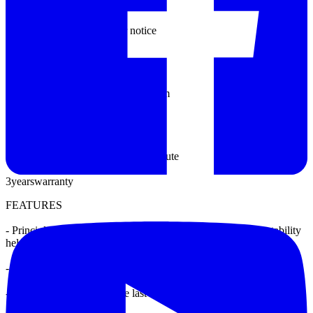
Design
changes
without
prior notice
Insulation Resistance
3MΩ
at
voltages
greater than
500V
1
pm
Electric strength
Check the
voltage of
1500V
for 1 minute
3
years
warranty
FEATURES
- Principle
: Regulating
independent
3-phase motor
,
voltage
stability
helps
correct
the
3
-phase
-
Industrial Design
- Quality
is
confirmed
in
the
last decade