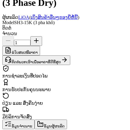
(3 Phase Dry)
ຜູ້ຜະລິດ
LiOA
(
ເບິ່ງສິນຄ້າອື່ນໆຂອງຍີ່ຫໍ້ນີ້
)
Model
SH3-15K (3 pha khô)
ຕິດຕໍ່
ຈຳນວນ
ຂໍໃບສະເໜີລາຄາ
ຕິດຕໍ່ພວກເຮົາເພື່ອລາຄາທີ່ດີທີ່ສຸດ
ການຊຳລະເງິນທີ່ປອດໄພ
ການຮັບປະກັນຄຸນນະພາບ
ປ່ຽນ ແລະ ສົ່ງຄືນງ່າຍ
ມີບໍລິການຈັດສົ່ງ
ຂໍ້ມູນຈຳເພາະ
ຂໍ້ມູນຜູ້ຜະລິດ