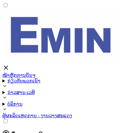
ໜ້າຫຼັກ
ການບັນຈຸ
ກ່ຽວກັບພວກເຮົາ
ຂ່າວສານ-ເວທີ
ບໍລິການ
ຜູ້ຜະລິດ
ເຫດການ - ງານວາງສະແດງ