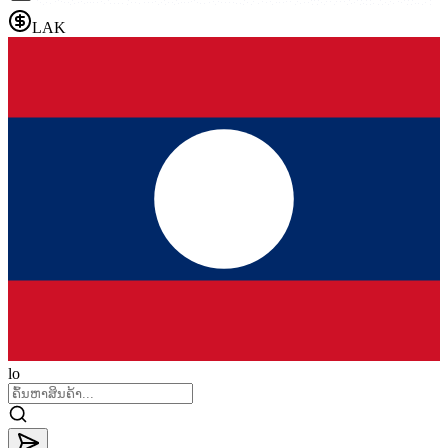
LAK
lo