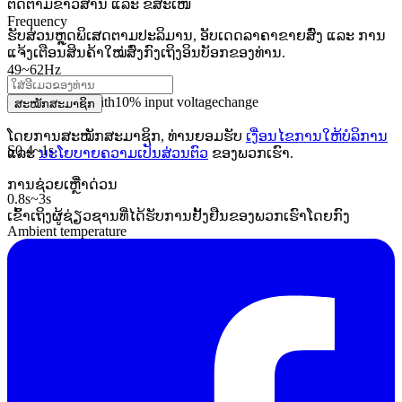
ຕິດຕາມຂ່າວສານ ແລະ ຂໍ້ສະເໜີ
Frequency
ຮັບສ່ວນຫຼຸດພິເສດຕາມປະລິມານ, ອັບເດດລາຄາຂາຍສົ່ງ ແລະ ການ
ແຈ້ງເຕືອນສິນຄ້າໃໝ່ສົ່ງກົງເຖິງອິນບັອກຂອງທ່ານ.
49
~
62Hz
Response time
with
10
% input voltage
change
ສະໝັກສະມາຊິກ
ໂດຍການສະໝັກສະມາຊິກ, ທ່ານຍອມຮັບ
ເງື່ອນໄຂການໃຫ້ບໍລິການ
S
0.4
~
1s
ແລະ
ນະໂຍບາຍຄວາມເປັນສ່ວນຕົວ
ຂອງພວກເຮົາ.
ການຊ່ວຍເຫຼືໍາດ່ວນ
0.8
s
~
3s
ເຂົ້າເຖິງຜູ້ຊ່ຽວຊານທີ່ໄດ້ຮັບການຢັ້ງຢືນຂອງພວກເຮົາໂດຍກົງ
Ambient temperature
-5 °
C
~
+40
° C
Control System
Servo motors
1
pm
Designs