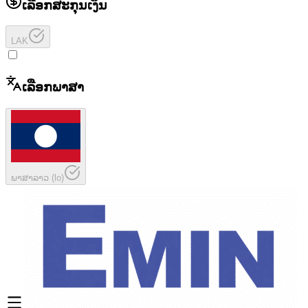
ເລືອກສະກຸນເງິນ
LAK
ເລືອກພາສາ
ພາສາລາວ
(
lo
)