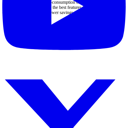
-
Smooth running
,
low
self-
consumption of
electricity
,
enough
to
run
electrical
power
to
promote the
best
features
to use
,
durable
for
electrical equipment
and
power savings
.