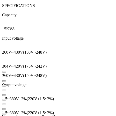
SPECIFICATIONS
Capacity
15KVA
Input voltage
260V
~
430V
(
150V
~
248V
)
304V
~
420V
(
175V
~
242V
)
260V
~
430V
(
150V
~
248V
)
Output voltage
1.5
~
380V
±
2
%
(
220V
±
1.5
~
2
%
)
1.5
~
380V
±
2
%
(
220V
±
1.5
~
2
%
)