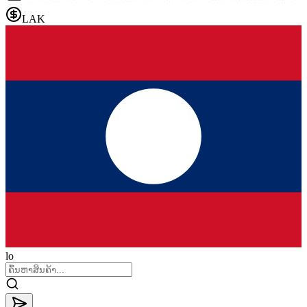
LAK
lo