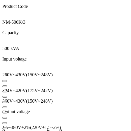
Product Code
NM
-
500K
/
3
Capacity
500 kVA
Input voltage
260V
~
430V
(
150V
~
248V
)
304V
~
420V
(
175V
~
242V
)
260V
~
430V
(
150V
~
248V
)
Output voltage
1.5
~
380V
±
2
%
(
220V
±
1.5
~
2
%
)