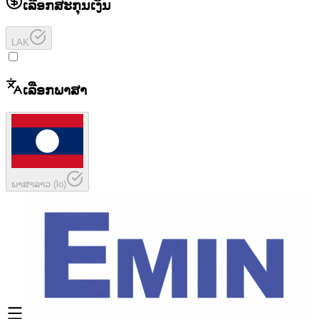
ເລືອກສະກຸນເງິນ
LAK
ເລືອກພາສາ
ພາສາລາວ
(
lo
)