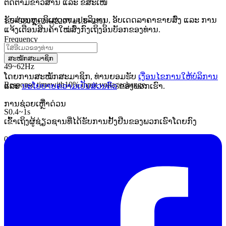
ຕິດຕາມຂ່າວສານ ແລະ ຂໍ້ສະເໜີ
ຮັບສ່ວນຫຼຸດພິເສດຕາມປະລິມານ, ອັບເດດລາຄາຂາຍສົ່ງ ແລະ ການ
1.5
~
380V
±
2
%
(
220V
±
1.5
~
2
%
)
ແຈ້ງເຕືອນສິນຄ້າໃໝ່ສົ່ງກົງເຖິງອິນບັອກຂອງທ່ານ.
Frequency
ສະໝັກສະມາຊິກ
49
~
62Hz
ໂດຍການສະໝັກສະມາຊິກ, ທ່ານຍອມຮັບ
ເງື່ອນໄຂການໃຫ້ບໍລິການ
Response time
with
10
% input voltage
change
ແລະ
ນະໂຍບາຍຄວາມເປັນສ່ວນຕົວ
ຂອງພວກເຮົາ.
ການຊ່ວຍເຫຼືໍາດ່ວນ
S
0.4
~
1s
ເຂົ້າເຖິງຜູ້ຊ່ຽວຊານທີ່ໄດ້ຮັບການຢັ້ງຢືນຂອງພວກເຮົາໂດຍກົງ
0.8
s
~
3s
Ambient temperature
-5 °
C
~
+40
° C
Control System