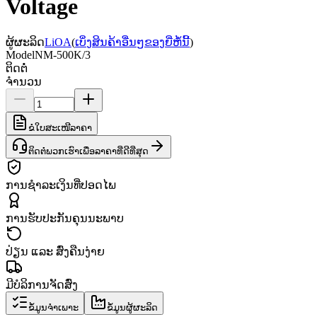
Voltage
ຜູ້ຜະລິດ
LiOA
(
ເບິ່ງສິນຄ້າອື່ນໆຂອງຍີ່ຫໍ້ນີ້
)
Model
NM-500K/3
ຕິດຕໍ່
ຈຳນວນ
ຂໍໃບສະເໜີລາຄາ
ຕິດຕໍ່ພວກເຮົາເພື່ອລາຄາທີ່ດີທີ່ສຸດ
ການຊຳລະເງິນທີ່ປອດໄພ
ການຮັບປະກັນຄຸນນະພາບ
ປ່ຽນ ແລະ ສົ່ງຄືນງ່າຍ
ມີບໍລິການຈັດສົ່ງ
ຂໍ້ມູນຈຳເພາະ
ຂໍ້ມູນຜູ້ຜະລິດ