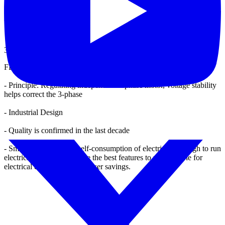
1350
(
kg
)
Warranty
3
years
FEATURES
- Principle
: Regulating
independent
3-phase motor
,
voltage
stability
helps
correct
the
3
-phase
-
Industrial Design
- Quality
is
confirmed
in
the
last decade
-
Smooth running
,
low
self-
consumption of
electricity
,
enough
to
run
electrical
power
to
promote the
best
features
to use
,
durable
for
electrical equipment
and
power savings
.