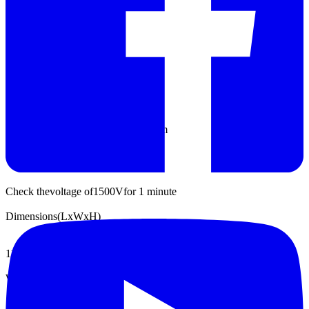
Servo motors
1
pm
Designs
Design
changes
without
prior notice
Insulation Resistance
3MΩ
at
voltages
greater than
500V
1
pm
Electric strength
Check the
voltage of
1500V
for 1 minute
Dimensions
(
LxWxH
)
1120x760x1200
(
mm
)
Weight