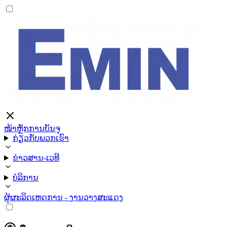
ໜ້າຫຼັກ
ການບັນຈຸ
ກ່ຽວກັບພວກເຮົາ
ຂ່າວສານ-ເວທີ
ບໍລິການ
ຜູ້ຜະລິດ
ເຫດການ - ງານວາງສະແດງ