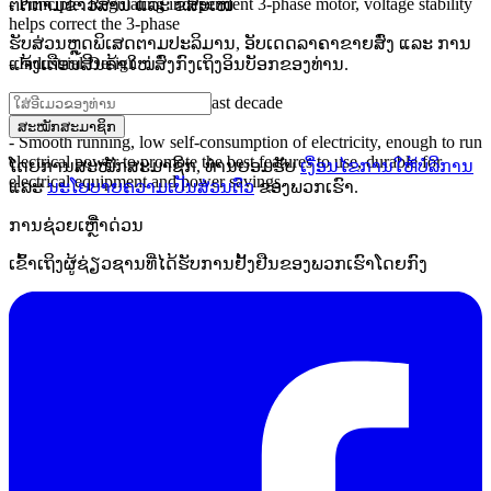
- Principle
: Regulating
independent
3-phase motor
,
voltage
stability
ຕິດຕາມຂ່າວສານ ແລະ ຂໍ້ສະເໜີ
helps
correct
the
3
-phase
ຮັບສ່ວນຫຼຸດພິເສດຕາມປະລິມານ, ອັບເດດລາຄາຂາຍສົ່ງ ແລະ ການ
-
Industrial Design
ແຈ້ງເຕືອນສິນຄ້າໃໝ່ສົ່ງກົງເຖິງອິນບັອກຂອງທ່ານ.
- Quality
is
confirmed
in
the
last decade
ສະໝັກສະມາຊິກ
-
Smooth running
,
low
self-
consumption of
electricity
,
enough
to
run
electrical
power
to
promote the
best
features
to use
,
durable
for
ໂດຍການສະໝັກສະມາຊິກ, ທ່ານຍອມຮັບ
ເງື່ອນໄຂການໃຫ້ບໍລິການ
electrical equipment
and
power savings
.
ແລະ
ນະໂຍບາຍຄວາມເປັນສ່ວນຕົວ
ຂອງພວກເຮົາ.
ການຊ່ວຍເຫຼືໍາດ່ວນ
ເຂົ້າເຖິງຜູ້ຊ່ຽວຊານທີ່ໄດ້ຮັບການຢັ້ງຢືນຂອງພວກເຮົາໂດຍກົງ