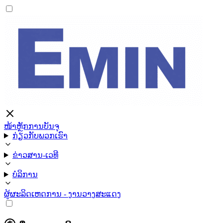
ໜ້າຫຼັກ
ການບັນຈຸ
ກ່ຽວກັບພວກເຮົາ
ຂ່າວສານ-ເວທີ
ບໍລິການ
ຜູ້ຜະລິດ
ເຫດການ - ງານວາງສະແດງ