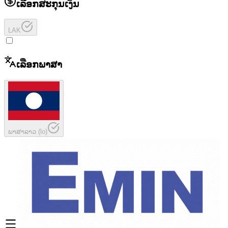
ເລືອກສະກຸນເງິນ
LAK
ເລືອກພາສາ
ພາສາລາວ
(
lo
)