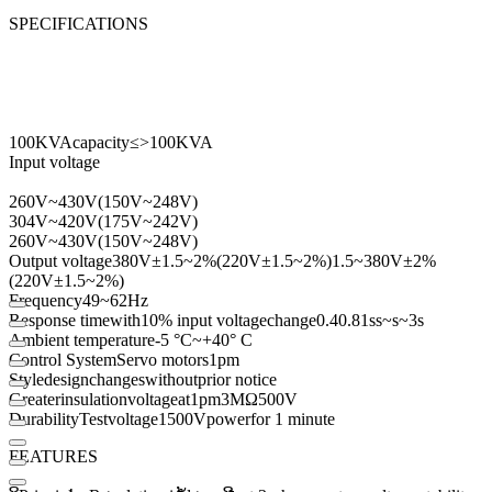
SPECIFICATIONS
100KVA
capacity
≤
>
100KVA
Input voltage
260V
~
430V
(
150V
~
248V
)
304V
~
420V
(
175V
~
242V
)
260V
~
430V
(
150V
~
248V
)
Output voltage
380V
±
1.5
~
2
%
(
220V
±
1.5
~
2
%
)
1.5
~
380V
±
2
%
(
220V
±
1.5
~
2
%
)
Frequency
49
~
62Hz
Response time
with
10
% input voltage
change
0.4
0.8
1s
s
~
s
~
3s
Ambient temperature
-5 °
C
~
+40
° C
Control System
Servo motors
1
pm
Style
design
changes
without
prior notice
Greater
insulation
voltage
at
1
pm
3MΩ
500V
Durability
Test
voltage
1500V
power
for 1 minute
FEATURES