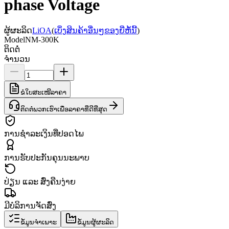
phase Voltage
ຜູ້ຜະລິດ
LiOA
(
ເບິ່ງສິນຄ້າອື່ນໆຂອງຍີ່ຫໍ້ນີ້
)
Model
NM-300K
ຕິດຕໍ່
ຈຳນວນ
ຂໍໃບສະເໜີລາຄາ
ຕິດຕໍ່ພວກເຮົາເພື່ອລາຄາທີ່ດີທີ່ສຸດ
ການຊຳລະເງິນທີ່ປອດໄພ
ການຮັບປະກັນຄຸນນະພາບ
ປ່ຽນ ແລະ ສົ່ງຄືນງ່າຍ
ມີບໍລິການຈັດສົ່ງ
ຂໍ້ມູນຈຳເພາະ
ຂໍ້ມູນຜູ້ຜະລິດ