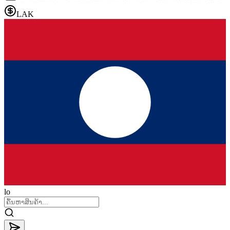
LAK
lo