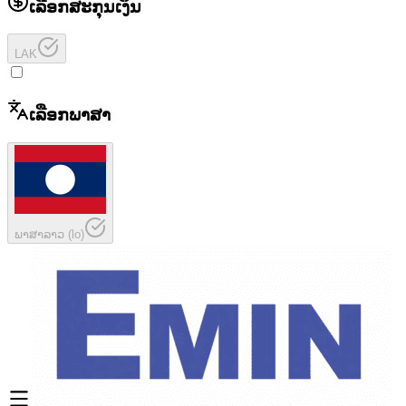
ເລືອກສະກຸນເງິນ
LAK
ເລືອກພາສາ
ພາສາລາວ
(
lo
)