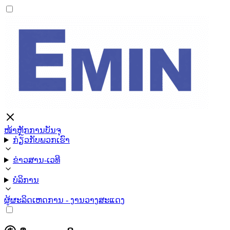
ໜ້າຫຼັກ
ການບັນຈຸ
ກ່ຽວກັບພວກເຮົາ
ຂ່າວສານ-ເວທີ
ບໍລິການ
ຜູ້ຜະລິດ
ເຫດການ - ງານວາງສະແດງ