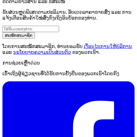
ຕິດຕາມຂ່າວສານ ແລະ ຂໍ້ສະເໜີ
ຮັບສ່ວນຫຼຸດພິເສດຕາມປະລິມານ, ອັບເດດລາຄາຂາຍສົ່ງ ແລະ ການ
ແຈ້ງເຕືອນສິນຄ້າໃໝ່ສົ່ງກົງເຖິງອິນບັອກຂອງທ່ານ.
ສະໝັກສະມາຊິກ
ໂດຍການສະໝັກສະມາຊິກ, ທ່ານຍອມຮັບ
ເງື່ອນໄຂການໃຫ້ບໍລິການ
ແລະ
ນະໂຍບາຍຄວາມເປັນສ່ວນຕົວ
ຂອງພວກເຮົາ.
ການຊ່ວຍເຫຼືໍາດ່ວນ
ເຂົ້າເຖິງຜູ້ຊ່ຽວຊານທີ່ໄດ້ຮັບການຢັ້ງຢືນຂອງພວກເຮົາໂດຍກົງ