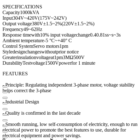
SPECIFICATIONS
Capacity
1000kVA
Input
304V
~
420V
(
175V
~
242V
)
Output voltage
380V
±
1.5
~
2
%
(
220V
±
1.5
~
2
%
)
Frequency
49
~
62Hz
Response time
with
10
% input voltage
change
0.4
0.8
1s
s
~
s
~
3s
Ambient temperature
-5 °
C
~
+40
° C
Control System
Servo motors
1
pm
Style
design
changes
without
prior notice
Greater
insulation
voltage
at
1
pm
3MΩ
500V
Durability
Test
voltage
1500V
power
for 1 minute
FEATURES
- Principle
: Regulating
independent
3-phase motor
,
voltage
stability
helps
correct
the
3
-phase
-
Industrial Design
- Quality
is
confirmed
in
the
last decade
-
Smooth running
,
low
self-
consumption of
electricity
,
enough
to
run
electrical
power
to
promote the
best
features
to use
,
durable
for
electrical equipment
and
power savings
.