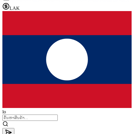
LAK
lo