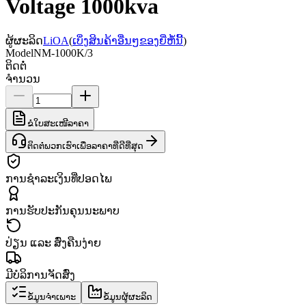
Voltage 1000kva
ຜູ້ຜະລິດ
LiOA
(
ເບິ່ງສິນຄ້າອື່ນໆຂອງຍີ່ຫໍ້ນີ້
)
Model
NM-1000K/3
ຕິດຕໍ່
ຈຳນວນ
ຂໍໃບສະເໜີລາຄາ
ຕິດຕໍ່ພວກເຮົາເພື່ອລາຄາທີ່ດີທີ່ສຸດ
ການຊຳລະເງິນທີ່ປອດໄພ
ການຮັບປະກັນຄຸນນະພາບ
ປ່ຽນ ແລະ ສົ່ງຄືນງ່າຍ
ມີບໍລິການຈັດສົ່ງ
ຂໍ້ມູນຈຳເພາະ
ຂໍ້ມູນຜູ້ຜະລິດ