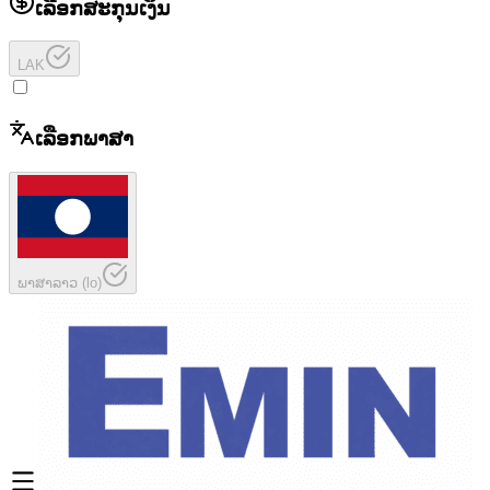
ເລືອກສະກຸນເງິນ
LAK
ເລືອກພາສາ
ພາສາລາວ
(
lo
)