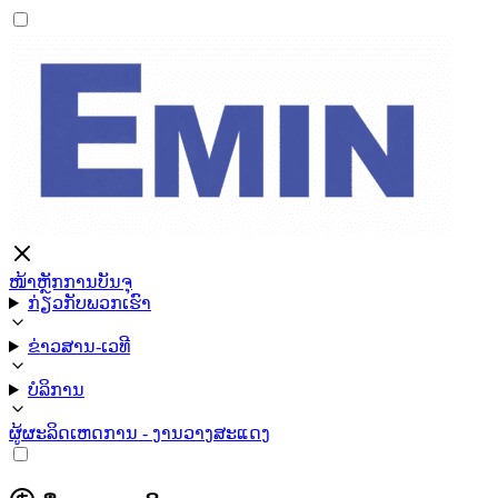
ໜ້າຫຼັກ
ການບັນຈຸ
ກ່ຽວກັບພວກເຮົາ
ຂ່າວສານ-ເວທີ
ບໍລິການ
ຜູ້ຜະລິດ
ເຫດການ - ງານວາງສະແດງ