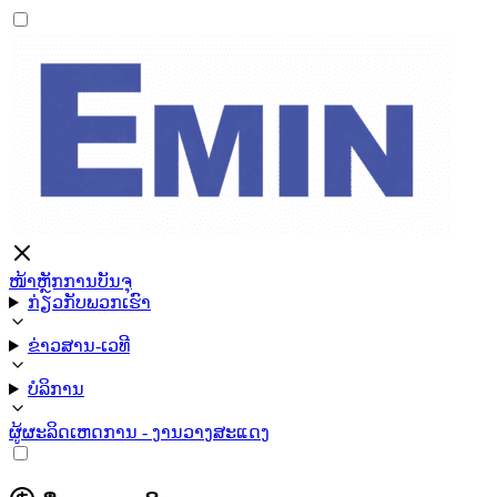
ໜ້າຫຼັກ
ການບັນຈຸ
ກ່ຽວກັບພວກເຮົາ
ຂ່າວສານ-ເວທີ
ບໍລິການ
ຜູ້ຜະລິດ
ເຫດການ - ງານວາງສະແດງ