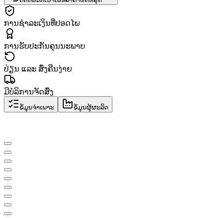
ການຊຳລະເງິນທີ່ປອດໄພ
ການຮັບປະກັນຄຸນນະພາບ
ປ່ຽນ ແລະ ສົ່ງຄືນງ່າຍ
ມີບໍລິການຈັດສົ່ງ
ຂໍ້ມູນຈຳເພາະ
ຂໍ້ມູນຜູ້ຜະລິດ