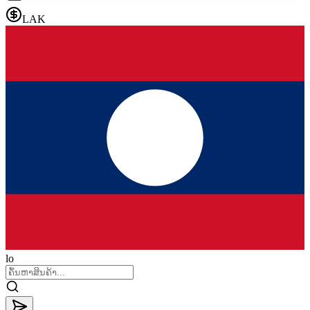
LAK
lo