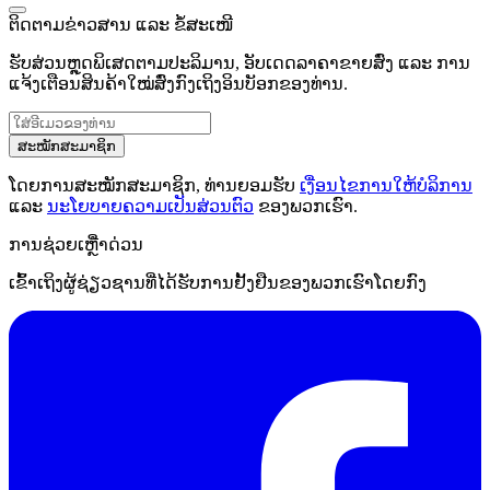
ຕິດຕາມຂ່າວສານ ແລະ ຂໍ້ສະເໜີ
ຮັບສ່ວນຫຼຸດພິເສດຕາມປະລິມານ, ອັບເດດລາຄາຂາຍສົ່ງ ແລະ ການ
ແຈ້ງເຕືອນສິນຄ້າໃໝ່ສົ່ງກົງເຖິງອິນບັອກຂອງທ່ານ.
ສະໝັກສະມາຊິກ
ໂດຍການສະໝັກສະມາຊິກ, ທ່ານຍອມຮັບ
ເງື່ອນໄຂການໃຫ້ບໍລິການ
ແລະ
ນະໂຍບາຍຄວາມເປັນສ່ວນຕົວ
ຂອງພວກເຮົາ.
ການຊ່ວຍເຫຼືໍາດ່ວນ
ເຂົ້າເຖິງຜູ້ຊ່ຽວຊານທີ່ໄດ້ຮັບການຢັ້ງຢືນຂອງພວກເຮົາໂດຍກົງ