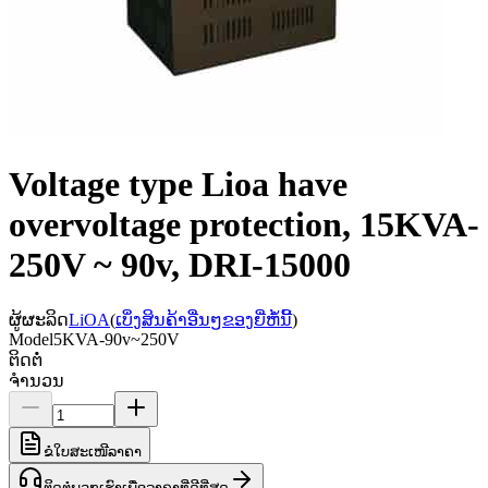
Voltage type Lioa have
overvoltage protection, 15KVA-
250V ~ 90v, DRI-15000
ຜູ້ຜະລິດ
LiOA
(
ເບິ່ງສິນຄ້າອື່ນໆຂອງຍີ່ຫໍ້ນີ້
)
Model
5KVA-90v~250V
ຕິດຕໍ່
ຈຳນວນ
ຂໍໃບສະເໜີລາຄາ
ຕິດຕໍ່ພວກເຮົາເພື່ອລາຄາທີ່ດີທີ່ສຸດ