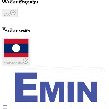
ເລືອກສະກຸນເງິນ
LAK
ເລືອກພາສາ
ພາສາລາວ
(
lo
)