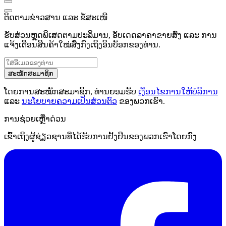
ຕິດຕາມຂ່າວສານ ແລະ ຂໍ້ສະເໜີ
ຮັບສ່ວນຫຼຸດພິເສດຕາມປະລິມານ, ອັບເດດລາຄາຂາຍສົ່ງ ແລະ ການ
ແຈ້ງເຕືອນສິນຄ້າໃໝ່ສົ່ງກົງເຖິງອິນບັອກຂອງທ່ານ.
ສະໝັກສະມາຊິກ
ໂດຍການສະໝັກສະມາຊິກ, ທ່ານຍອມຮັບ
ເງື່ອນໄຂການໃຫ້ບໍລິການ
ແລະ
ນະໂຍບາຍຄວາມເປັນສ່ວນຕົວ
ຂອງພວກເຮົາ.
ການຊ່ວຍເຫຼືໍາດ່ວນ
ເຂົ້າເຖິງຜູ້ຊ່ຽວຊານທີ່ໄດ້ຮັບການຢັ້ງຢືນຂອງພວກເຮົາໂດຍກົງ