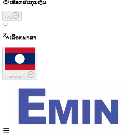
ເລືອກສະກຸນເງິນ
LAK
ເລືອກພາສາ
ພາສາລາວ
(
lo
)