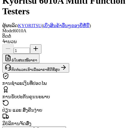
Kyoritsu 6010A Multi Function
Testers
ຜູ້ຜະລິດ
KYORITSU
(
ເບິ່ງສິນຄ້າອື່ນໆຂອງຍີ່ຫໍ້ນີ້
)
Model
6010A
ຕິດຕໍ່
ຈຳນວນ
ຂໍໃບສະເໜີລາຄາ
ຕິດຕໍ່ພວກເຮົາເພື່ອລາຄາທີ່ດີທີ່ສຸດ
ການຊຳລະເງິນທີ່ປອດໄພ
ການຮັບປະກັນຄຸນນະພາບ
ປ່ຽນ ແລະ ສົ່ງຄືນງ່າຍ
ມີບໍລິການຈັດສົ່ງ