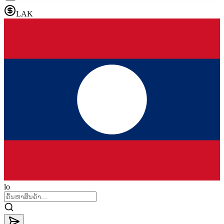
LAK
lo