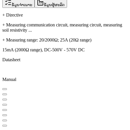
ຂໍ້ມູນຈຳເພາະ
ຂໍ້ມູນຜູ້ຜະລິດ
+ Directive
+ Measuring communication circuit, measuring circuit, measuring
soil resistivity ...
+ Measuring range: 20/2000Ω; 25A (20Ω range)
15mA (2000Ω range), DC-500V - 570V DC
Datasheet
Manual