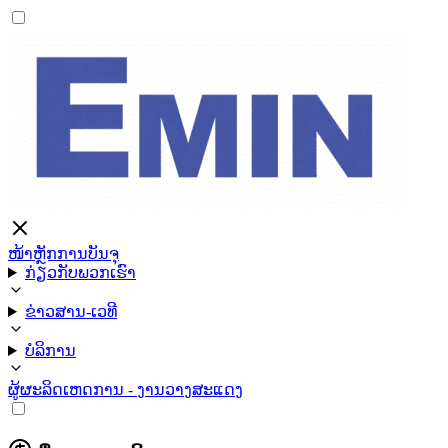
ໜ້າຫຼັກ
ການບັນຈຸ
ກ່ຽວກັບພວກເຮົາ
ຂ່າວສານ-ເວທີ
ບໍລິການ
ຜູ້ຜະລິດ
ເຫດການ - ງານວາງສະແດງ