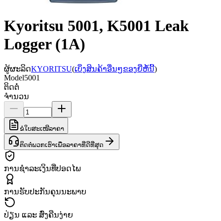
Kyoritsu 5001, K5001 Leak
Logger (1A)
ຜູ້ຜະລິດ
KYORITSU
(
ເບິ່ງສິນຄ້າອື່ນໆຂອງຍີ່ຫໍ້ນີ້
)
Model
5001
ຕິດຕໍ່
ຈຳນວນ
ຂໍໃບສະເໜີລາຄາ
ຕິດຕໍ່ພວກເຮົາເພື່ອລາຄາທີ່ດີທີ່ສຸດ
ການຊຳລະເງິນທີ່ປອດໄພ
ການຮັບປະກັນຄຸນນະພາບ
ປ່ຽນ ແລະ ສົ່ງຄືນງ່າຍ