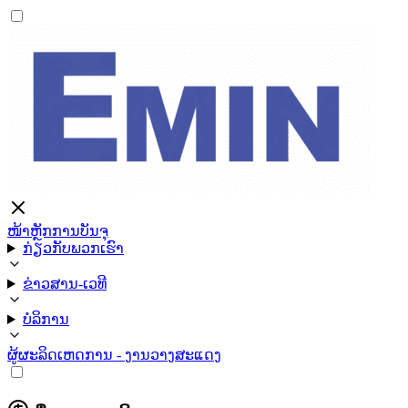
ໜ້າຫຼັກ
ການບັນຈຸ
ກ່ຽວກັບພວກເຮົາ
ຂ່າວສານ-ເວທີ
ບໍລິການ
ຜູ້ຜະລິດ
ເຫດການ - ງານວາງສະແດງ