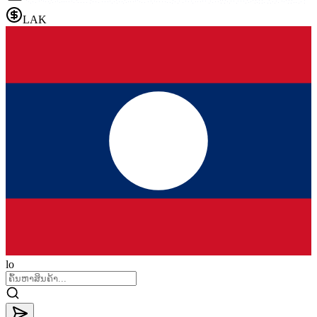
LAK
lo