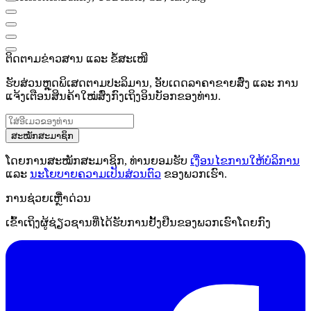
ຕິດຕາມຂ່າວສານ ແລະ ຂໍ້ສະເໜີ
ຮັບສ່ວນຫຼຸດພິເສດຕາມປະລິມານ, ອັບເດດລາຄາຂາຍສົ່ງ ແລະ ການ
ແຈ້ງເຕືອນສິນຄ້າໃໝ່ສົ່ງກົງເຖິງອິນບັອກຂອງທ່ານ.
ສະໝັກສະມາຊິກ
ໂດຍການສະໝັກສະມາຊິກ, ທ່ານຍອມຮັບ
ເງື່ອນໄຂການໃຫ້ບໍລິການ
ແລະ
ນະໂຍບາຍຄວາມເປັນສ່ວນຕົວ
ຂອງພວກເຮົາ.
ການຊ່ວຍເຫຼືໍາດ່ວນ
ເຂົ້າເຖິງຜູ້ຊ່ຽວຊານທີ່ໄດ້ຮັບການຢັ້ງຢືນຂອງພວກເຮົາໂດຍກົງ