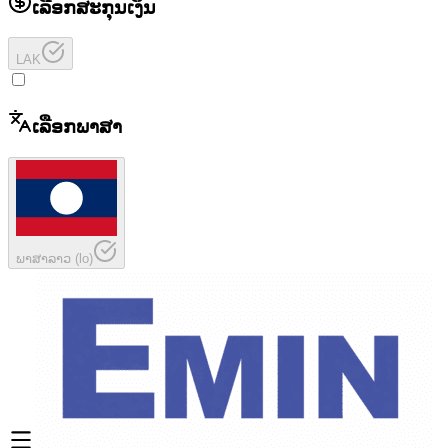
ເລືອກສະກຸນເງິນ
LAK
ເລືອກພາສາ
ພາສາລາວ
(
lo
)