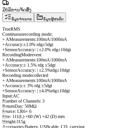
ມີບໍລິການຈັດສົ່ງ
ຂໍ້ມູນຈຳເພາະ
ຂໍ້ມູນຜູ້ຜະລິດ
True
RMS
Continuous
recording mode
;
+ A
Measurements:
100mA/1000mA
+
Accuracy:
±
1.0
%
rdg
±
5dgt
+
Sensor
Accuracy
:
| ±
2.0
%
rdg
±
10dgt
Recording
Mode
event
+ A
Measurements:
100mA/1000mA
+
Accuracy:
± 1.5
% rdg
±
5dgt
+
Sensor
Accuracy
:
| ±
2.5%
rdg
±
10dgt
Recording mode
collected
+ A
Measurements:
100mA/1000mA
+
Accuracy:
± 3
% rdg
±
5dgt
+
Sensor
Accuracy
:
| ±
4.0%
rdg
±
10dgt
Input:
AC
Number of Channels
: 3
Return
Day
:
50MΩ
Source
:
LR6
× 6
Size: 111
(
L)
×
60 (
W)
×
42 (
D)
mm
Weight:
315g
Accessories:
Battery
,
USB
cable
, CD,
carrying