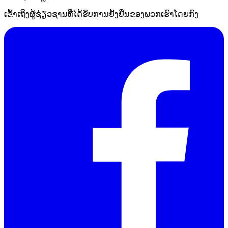
ເຂົ້າເຖິງຜູ້ຊ່ຽວຊານທີ່ໄດ້ຮັບການຢັ້ງຢືນຂອງພວກເຮົາໂດຍກົງ