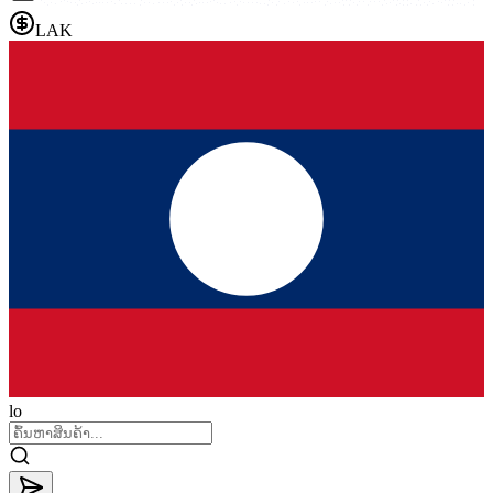
LAK
lo