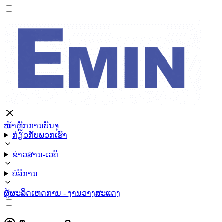
ໜ້າຫຼັກ
ການບັນຈຸ
ກ່ຽວກັບພວກເຮົາ
ຂ່າວສານ-ເວທີ
ບໍລິການ
ຜູ້ຜະລິດ
ເຫດການ - ງານວາງສະແດງ