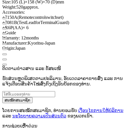
Size:
105 (
L
)
×
158 (
W
)
×
70 (
D
)
mm
Weight:
520g
approx.
Accessories:
+
7150A
(Remote
control
switch
set)
+
7081B
(Test
Lead
for
Terminal
Guard
)
+
R6P
(AA
)
× 6
+
Guide
Warranty: 12
months
Manufacturer:
Kyoritsu
-
Japan
Origin:
Japan
ຕິດຕາມຂ່າວສານ ແລະ ຂໍ້ສະເໜີ
ຮັບສ່ວນຫຼຸດພິເສດຕາມປະລິມານ, ອັບເດດລາຄາຂາຍສົ່ງ ແລະ ການ
ແຈ້ງເຕືອນສິນຄ້າໃໝ່ສົ່ງກົງເຖິງອິນບັອກຂອງທ່ານ.
ສະໝັກສະມາຊິກ
ໂດຍການສະໝັກສະມາຊິກ, ທ່ານຍອມຮັບ
ເງື່ອນໄຂການໃຫ້ບໍລິການ
ແລະ
ນະໂຍບາຍຄວາມເປັນສ່ວນຕົວ
ຂອງພວກເຮົາ.
ການຊ່ວຍເຫຼືໍາດ່ວນ