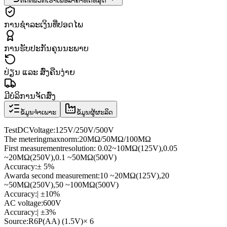
ຕິດຕໍ່ພວກເຮົາເພື່ອລາຄາທີ່ດີທີ່ສຸດ
ການຊຳລະເງິນທີ່ປອດໄພ
ການຮັບປະກັນຄຸນນະພາບ
ປ່ຽນ ແລະ ສົ່ງຄືນງ່າຍ
ມີບໍລິການຈັດສົ່ງ
ຂໍ້ມູນຈຳເພາະ
ຂໍ້ມູນຜູ້ຜະລິດ
Test
DC
Voltage
:
125V/250V/500V
The metering
max
norm
:
20MΩ/50MΩ/100MΩ
First measurement
resolution
: 0.02
~
10MΩ
(
125V
)
,
0.05
~
20MΩ
(
250V
)
,
0.1 ~
50MΩ
(
500V
)
Accuracy:
± 5
%
Award
a second measurement
:
10 ~
20MΩ
(
125V
)
,
20
~
50MΩ
(
250V
)
,
50 ~
100MΩ
(
500V
)
Accuracy:
| ±
10%
AC voltage
:
600V
Accuracy:
| ±
3%
Source
:
R6P
(AA
) (
1.5V
)
× 6