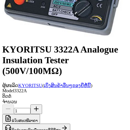
KYORITSU 3322A Analogue
Insulation Tester
(500V/100MΩ)
ຜູ້ຜະລິດ
KYORITSU
(
ເບິ່ງສິນຄ້າອື່ນໆຂອງຍີ່ຫໍ້ນີ້
)
Model
3322A
ຕິດຕໍ່
ຈຳນວນ
ຂໍໃບສະເໜີລາຄາ