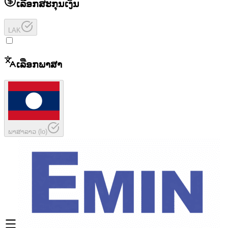
ເລືອກສະກຸນເງິນ
LAK
ເລືອກພາສາ
ພາສາລາວ
(
lo
)