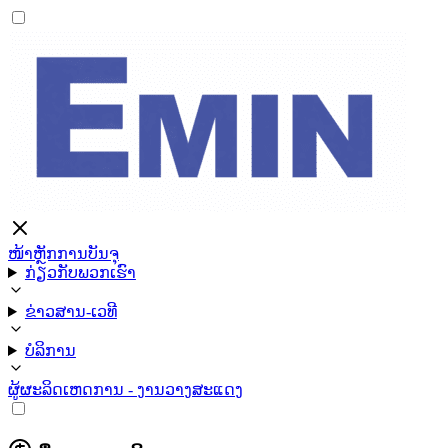
ໜ້າຫຼັກ
ການບັນຈຸ
ກ່ຽວກັບພວກເຮົາ
ຂ່າວສານ-ເວທີ
ບໍລິການ
ຜູ້ຜະລິດ
ເຫດການ - ງານວາງສະແດງ