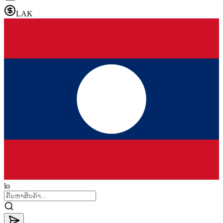
LAK
lo