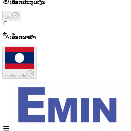
ເລືອກສະກຸນເງິນ
LAK
ເລືອກພາສາ
ພາສາລາວ
(
lo
)