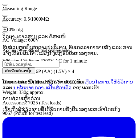
Measuring Range
Accuracy: 0.5/1000MΩ
|±10% rdg
ຕິດຕາມຂ່າວສານ ແລະ ຂໍ້ສະເໜີ
AC Voltage: 600V
ຮັບສ່ວນຫຼຸດພິເສດຕາມປະລິມານ, ອັບເດດລາຄາຂາຍສົ່ງ ແລະ ການ
Accuracy: |±3% of full scale value
ແຈ້ງເຕືອນສິນຄ້າໃໝ່ສົ່ງກົງເຖິງອິນບັອກຂອງທ່ານ.
Withstand Voltage: 3700V AC for 1 minute
ສະໝັກສະມາຊິກ
Power Source: R6P (AA) (1.5V) × 4
Dimensions: 90(L) × 137(W) × 40(D)mm
ໂດຍການສະໝັກສະມາຊິກ, ທ່ານຍອມຮັບ
ເງື່ອນໄຂການໃຫ້ບໍລິການ
ແລະ
ນະໂຍບາຍຄວາມເປັນສ່ວນຕົວ
ຂອງພວກເຮົາ.
Weight: 330g approx.
ການຊ່ວຍເຫຼືໍາດ່ວນ
Accessories: 7025 (Test leads)
ເຂົ້າເຖິງຜູ້ຊ່ຽວຊານທີ່ໄດ້ຮັບການຢັ້ງຢືນຂອງພວກເຮົາໂດຍກົງ
9067 (Pouch for test lead)
Neck Strap
R6P (AA) × 4