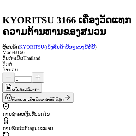
KYORITSU 3166 ເຄື່ອງວັດແທກ
ຄວາມຕ້ານທານຂອງສນວນ
ຜູ້ຜະລິດ
KYORITSU
(
ເບິ່ງສິນຄ້າອື່ນໆຂອງຍີ່ຫໍ້ນີ້
)
Model
3166
ຕົ້ນກຳເນີດ
Thailand
ຕິດຕໍ່
ຈຳນວນ
ຂໍໃບສະເໜີລາຄາ
ຕິດຕໍ່ພວກເຮົາເພື່ອລາຄາທີ່ດີທີ່ສຸດ
ການຊຳລະເງິນທີ່ປອດໄພ
ການຮັບປະກັນຄຸນນະພາບ