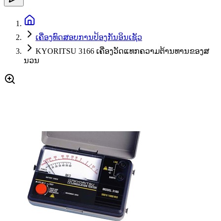
ເຄື່ອງທົດສອບການປ້ອງກັນອິນເຊັວ
KYORITSU 3166 ເຄື່ອງວັດແທກຄວາມຕ້ານທານຂອງສ
ນວນ