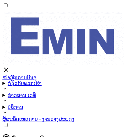
ໜ້າຫຼັກ
ການບັນຈຸ
ກ່ຽວກັບພວກເຮົາ
ຂ່າວສານ-ເວທີ
ບໍລິການ
ຜູ້ຜະລິດ
ເຫດການ - ງານວາງສະແດງ