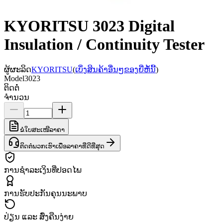
KYORITSU 3023 Digital
Insulation / Continuity Tester
ຜູ້ຜະລິດ
KYORITSU
(
ເບິ່ງສິນຄ້າອື່ນໆຂອງຍີ່ຫໍ້ນີ້
)
Model
3023
ຕິດຕໍ່
ຈຳນວນ
ຂໍໃບສະເໜີລາຄາ
ຕິດຕໍ່ພວກເຮົາເພື່ອລາຄາທີ່ດີທີ່ສຸດ
ການຊຳລະເງິນທີ່ປອດໄພ
ການຮັບປະກັນຄຸນນະພາບ
ປ່ຽນ ແລະ ສົ່ງຄືນງ່າຍ