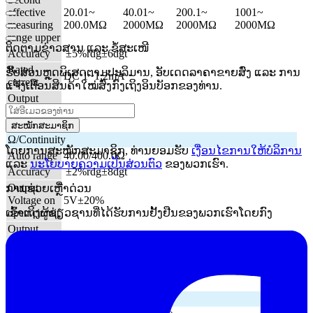
effective
20.01~
40.01~
200.1~
1001~
measuring
200.0MΩ
2000MΩ
2000MΩ
2000MΩ
range upper
ຕິດຕາມຂ່າວສານ ແລະ ຂໍ້ສະເໜີ
Accuracy
|
±5%rdg±6dgt
Rated
ຮັບສ່ວນຫຼຸດພິເສດຕາມປະລິມານ, ອັບເດດລາຄາຂາຍສົ່ງ ແລະ ການ
DC 1~1.2mA
current
ແຈ້ງເຕືອນສິນຄ້າໃໝ່ສົ່ງກົງເຖິງອິນບັອກຂອງທ່ານ.
Output
short circuit
1.5mA max
current
ສະໝັກສະມາຊິກ
Ω/Continuity
ໂດຍການສະໝັກສະມາຊິກ, ທ່ານຍອມຮັບ
ເງື່ອນໄຂການໃຫ້ບໍລິການ
Auto range
40.00/400.0Ω
ແລະ
ນະໂຍບາຍຄວາມເປັນສ່ວນຕົວ
ຂອງພວກເຮົາ.
Accuracy
|
±2%rdg±8dgt
Output
ການຊ່ວຍເຫຼືໍາດ່ວນ
Voltage on
5V±20%
ເຂົ້າເຖິງຜູ້ຊ່ຽວຊານທີ່ໄດ້ຮັບການຢັ້ງຢືນຂອງພວກເຮົາໂດຍກົງ
open circuit
Output
short circuit
DC 220±20mA
current
Fuse
Quick acting ceramic fuse 0.5A/600V
(Ø6.35×32mm)
AC Voltage