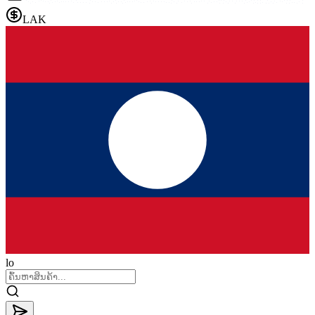
LAK
lo