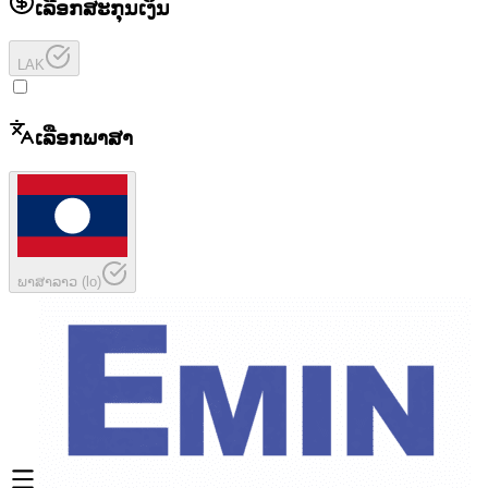
ເລືອກສະກຸນເງິນ
LAK
ເລືອກພາສາ
ພາສາລາວ
(
lo
)