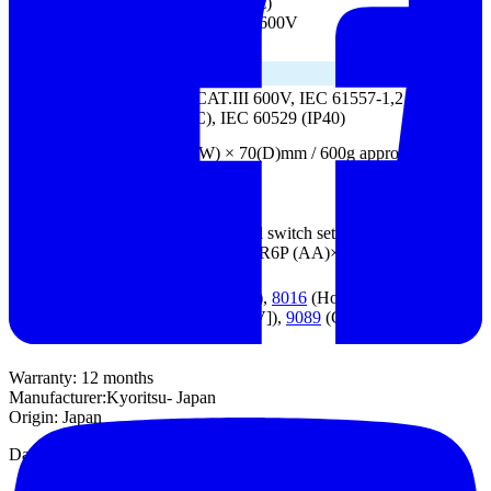
Range
AC 20~600V (50/60Hz)
DC -20~-600V/+20~+600V
Accuracy
|
±3%rdg±6dgt
General
Applicable
IEC 61010-1 CAT.III 600V, IEC 61557-1,2,4, IEC
standards
61326-1 (EMC), IEC 60529 (IP40)
Dimensions
105(L) × 158(W) × 70(D)mm / 600g approx.
/ Weight
Power
R6P×6 or LR6×6
source
Accessories
7150A
(Remote control switch set),
9121 (Shoulder strap), R6P (AA)×6, Instruction
Manual
Optional
7115
(Extension Probe),
8016
(Hook type prod),
8923 (Fuse [0.5A/600V]),
9089
(Carrying Case)
Warranty
: 12 months
Manufacturer
:
Kyoritsu
- Japan
Origin
: Japan
Datasheet