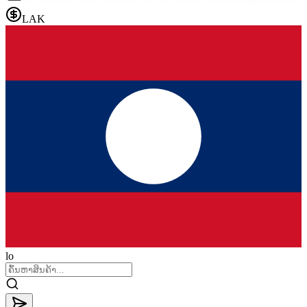
LAK
lo