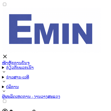
ໜ້າຫຼັກ
ການບັນຈຸ
ກ່ຽວກັບພວກເຮົາ
ຂ່າວສານ-ເວທີ
ບໍລິການ
ຜູ້ຜະລິດ
ເຫດການ - ງານວາງສະແດງ