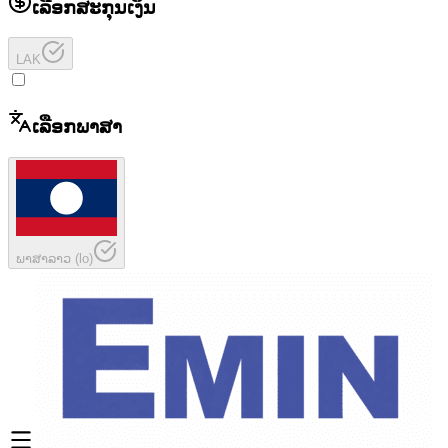
ເລືອກສະກຸນເງິນ
LAK
ເລືອກພາສາ
ພາສາລາວ
(
lo
)