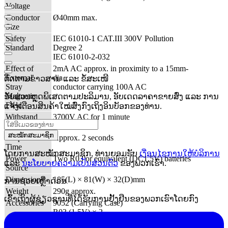
Voltage
Conductor
Ø40mm max.
Size
Safety
IEC 61010-1 CAT.III 300V Pollution
Standard
Degree 2
IEC 61010-2-032
Effect of
2mA AC approx. in proximity to a 15mm-
External
dia
ຕິດຕາມຂ່າວສານ ແລະ ຂໍ້ສະເໜີ
Stray
conductor carrying 100A AC
Magnetic
ຮັບສ່ວນຫຼຸດພິເສດຕາມປະລິມານ, ອັບເດດລາຄາຂາຍສົ່ງ ແລະ ການ
Field
ແຈ້ງເຕືອນສິນຄ້າໃໝ່ສົ່ງກົງເຖິງອິນບັອກຂອງທ່ານ.
Withstand
3700V AC for 1 minute
Voltage
ສະໝັກສະມາຊິກ
Response
Approx. 2 seconds
Time
ໂດຍການສະໝັກສະມາຊິກ, ທ່ານຍອມຮັບ
ເງື່ອນໄຂການໃຫ້ບໍລິການ
Power
Two R03 or equivalent (DC1.5V) batteries
ແລະ
ນະໂຍບາຍຄວາມເປັນສ່ວນຕົວ
ຂອງພວກເຮົາ.
Source
Dimensions
185(L) × 81(W) × 32(D)mm
ການຊ່ວຍເຫຼືໍາດ່ວນ
Weight
290g approx.
ເຂົ້າເຖິງຜູ້ຊ່ຽວຊານທີ່ໄດ້ຮັບການຢັ້ງຢືນຂອງພວກເຮົາໂດຍກົງ
Accessories
9052 (Carrying Case)
R03 (1.5V) × 2
Instruction Manual