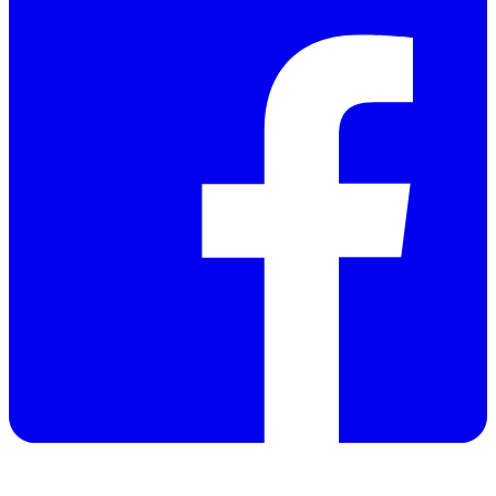
Optional
8008
(Multi-Tran)*
Datasheet
Manual