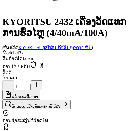
KYORITSU 2432 ເຄື່ອງວັດແທກ
ການຮົ່ວໄຫຼ (4/40mA/100A)
ຜູ້ຜະລິດ
KYORITSU
(
ເບິ່ງສິນຄ້າອື່ນໆຂອງຍີ່ຫໍ້ນີ້
)
Model
2432
ຕົ້ນກຳເນີດ
Japan
ການຮັບປະກັນ
1 ປີ
ຕິດຕໍ່
ຈຳນວນ
ຂໍໃບສະເໜີລາຄາ
ຕິດຕໍ່ພວກເຮົາເພື່ອລາຄາທີ່ດີທີ່ສຸດ
ການຊຳລະເງິນທີ່ປອດໄພ