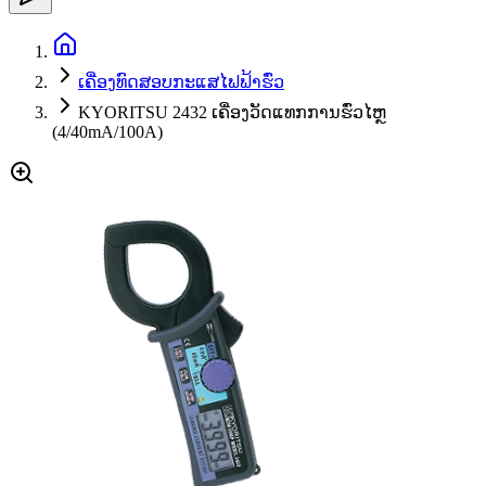
ເຄື່ອງທົດສອບກະແສໄຟຟ້າຮົ່ວ
KYORITSU 2432 ເຄື່ອງວັດແທກການຮົ່ວໄຫຼ
(4/40mA/100A)