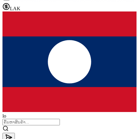
LAK
lo