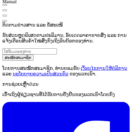
Manual
ຕິດຕາມຂ່າວສານ ແລະ ຂໍ້ສະເໜີ
ຮັບສ່ວນຫຼຸດພິເສດຕາມປະລິມານ, ອັບເດດລາຄາຂາຍສົ່ງ ແລະ ການ
ແຈ້ງເຕືອນສິນຄ້າໃໝ່ສົ່ງກົງເຖິງອິນບັອກຂອງທ່ານ.
ສະໝັກສະມາຊິກ
ໂດຍການສະໝັກສະມາຊິກ, ທ່ານຍອມຮັບ
ເງື່ອນໄຂການໃຫ້ບໍລິການ
ແລະ
ນະໂຍບາຍຄວາມເປັນສ່ວນຕົວ
ຂອງພວກເຮົາ.
ການຊ່ວຍເຫຼືໍາດ່ວນ
ເຂົ້າເຖິງຜູ້ຊ່ຽວຊານທີ່ໄດ້ຮັບການຢັ້ງຢືນຂອງພວກເຮົາໂດຍກົງ