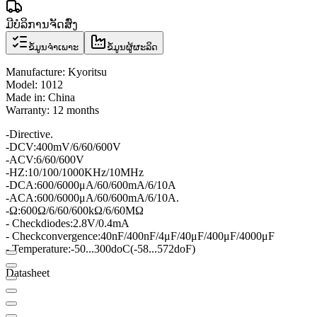
ມີບໍລິການຈັດສົ່ງ
ຂໍ້ມູນຈຳເພາະ
ຂໍ້ມູນຜູ້ຜະລິດ
Manufacture: Kyoritsu
Model: 1012
Made in: China
Warranty: 12 months
-
Directive
.
-
DCV
:
400mV/6/60/600V
-
ACV
:
6/60/600V
-
HZ
:
10/100/1000KHz/10MHz
-
DCA
:
600/6000μA/60/600mA/6/10A
-
ACA
:
600/6000μA/60/600mA/6/10A
.
-
Ω
:
600Ω/6/60/600kΩ/6/60MΩ
- Check
diodes
:
2.8V/0.4mA
- Check
convergence
:
40nF/400nF/4
μF/40
μF/400μF/4000μF
- Temperature
:
-50
...
300do
C
(
-58
...
572do
F
)
Datasheet