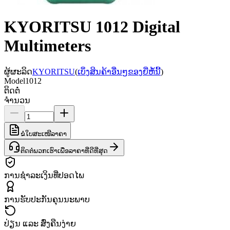
KYORITSU 1012 Digital
Multimeters
ຜູ້ຜະລິດ
KYORITSU
(
ເບິ່ງສິນຄ້າອື່ນໆຂອງຍີ່ຫໍ້ນີ້
)
Model
1012
ຕິດຕໍ່
ຈຳນວນ
ຂໍໃບສະເໜີລາຄາ
ຕິດຕໍ່ພວກເຮົາເພື່ອລາຄາທີ່ດີທີ່ສຸດ
ການຊຳລະເງິນທີ່ປອດໄພ
ການຮັບປະກັນຄຸນນະພາບ
ປ່ຽນ ແລະ ສົ່ງຄືນງ່າຍ