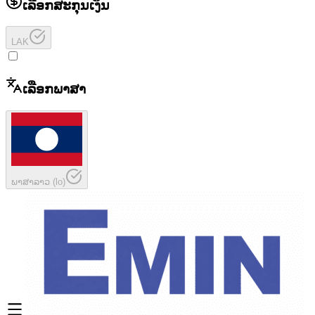
ເລືອກສະກຸນເງິນ
LAK
ເລືອກພາສາ
ພາສາລາວ
(
lo
)