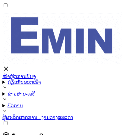
ໜ້າຫຼັກ
ການບັນຈຸ
ກ່ຽວກັບພວກເຮົາ
ຂ່າວສານ-ເວທີ
ບໍລິການ
ຜູ້ຜະລິດ
ເຫດການ - ງານວາງສະແດງ