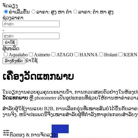
ຈັດລຽງ
ຄ່າເລີ່ມຕົ້ນ
ລາຄາ: ສູງ ຫາ ຕໍ່າ
ລາຄາ: ຕໍ່າ ຫາ ສູງ
ຊ່ວງລາຄາ
-
ນຳໃຊ້
ຜູ້ຜະລິດ
Aqualabo
Asimeto
ATAGO
HANNA
Holani
KERN
ນຳໃຊ້
ລ້າງທັງໝົດ
ເຄື່ອງວັດແທກພາບ
ໃນວຽກງານຄວບຄຸມຄຸນນະພາບນ້ໍາ, ການກວດສອບຕົວຢ່າງໃນຫ້ອງປ
ວັດແທກພາບ
ຫຼື photometer ເປັນອຸປະກອນທີ່ຊ່ວຍໃຫ້ການຫາຄ່າຄວາມ
ສໍາລັບຜູ້ໃຊ້ງານແບບ B2B, ການເລືອກຮຸ່ນທີ່ເໝາະສົມບໍ່ໄດ້ຂຶ້ນກັບລ
ງານຈິງ. ຫນ້າປະເພດນີ້ຈຶ່ງເໝາະສຳລັບຜູ້ທີ່ກໍາລັງຫາອຸປະກອນສໍາລ
ຕົວຕອງ & ການຈັດລຽງ