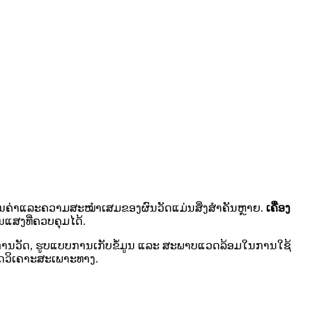
ນຄ່າແລະຄວາມສະໝໍາເສມຂອງຜົນວັດແມ່ນສິ່ງສຳຄັນຫຼາຍ.
ເຄື່ອງ
ນແສງທີ່ຄວບຄຸມໄດ້.
ີ່ຕ້ອງການວັດ, ຮູບແບບການເກັບຂໍ້ມູນ ແລະ ສະພາບແວດລ້ອມໃນການໃຊ້
ກວດວິເຄາະສະເພາະທາງ.