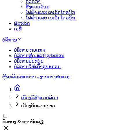
ກວດກາ
ສິງແວດລ້ອມ
ໄຟຟ້າ ແລະ ເອເລັກໂຕຣນິກ
ໄຟຟ້າ ແລະ ເອເລັກໂຕຣນິກ
ຜູ້ຜະລິດ
ເວທີ
ບໍລິການ
ບໍລິການ ກວດກາ
ບໍລິການສ້ອມແປງອຸປະກອນ
ບໍລິການປັບທຽບ
ບໍລິການໃຫ້ເຊົ່າອຸປະກອນ
ຜູ້ຜະລິດ
ເຫດການ - ງານວາງສະແດງ
ເຄື່ອງມືສິ່ງແວດລ້ອມ
ເຄື່ອງວັດແທກພາບ
ຕົວຕອງ & ການຈັດລຽງ