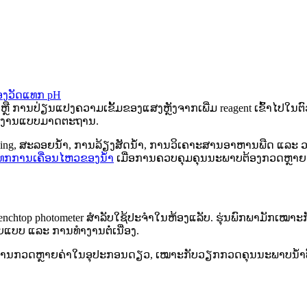
່ອງວັດແທກ pH
ຼື ການປ່ຽນແປງຄວາມເຂັ້ມຂອງແສງຫຼັງຈາກເພີ່ມ reagent ເຂົ້າໄປໃນຕົ
ນທຳງານແບບມາດຕະຖານ.
ooling, ສະລອຍນ້ໍາ, ການລ້ຽງສັດນ້ໍາ, ການວິເຄາະສານອາຫານພືດ ແລະ 
ແທກການເຄື່ອນໄຫວຂອງນ້ໍາ
ເມື່ອການຄວບຄຸມຄຸນນະພາບຕ້ອງກວດຫຼາຍຄ
enchtop photometer ສໍາລັບໃຊ້ປະຈໍາໃນຫ້ອງແລັບ. ຮຸ່ນພົກພາມັ
າຍແບບ ແລະ ການທຳງານຕໍ່ເນື່ອງ.
ຄຸມການກວດຫຼາຍຄ່າໃນອຸປະກອນດຽວ, ເໝາະກັບວຽກກວດຄຸນນະພາບນ້ໍາທີ່ຕ້ອງ