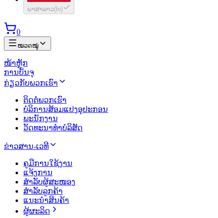
ພາສາລາວ
(
lo
)
0
ໝວດໝູ່
ໜ້າຫຼັກ
ການບັນຈຸ
ກ່ຽວກັບພວກເຮົາ
ຕິດຕໍ່ພວກເຮົາ
ບໍລິການສ້ອມແປງອຸປະກອນ
ພະນັກງານ
ວັດທະນາທຳບໍລິສັດ
ຂ່າວສານ-ເວທີ
ຄູມືການໃຊ້ງານ
ແຈ້ງການ
ສຳລັບຜູ້ສະໜອງ
ສຳລັບລູກຄ້າ
ແນະນຳສິນຄ້າ
ຜູ້ຜະລິດ