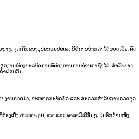
ວຢ່າງ. ຈຸດເດັ່ນຂອງອຸປະກອນປະເພດນີ້ຄືການອ່ານຄ່າໄດ້ຮວດເລັວ, ລົດ
ວຽກງານຫ້ອງປະລິບັດການທີ່ຕ້ອງການການອ່ານຄ່າຊໍ້າໄດ້. ສໍາລັບບາງ
່າພ້ອມກັນ.
ກເໝາະກັບງານກວດໄວ, ຂະໜາດກະທັດຮັດ ແລະ ສະດວກສໍາລັບການກວດຈຸດ
ເບິ່ງ chlorine, pH, iron ແລະ ພາລາມິເຕີອື່ນໆ. ໃນອີກດ້ານໜຶ່ງ,