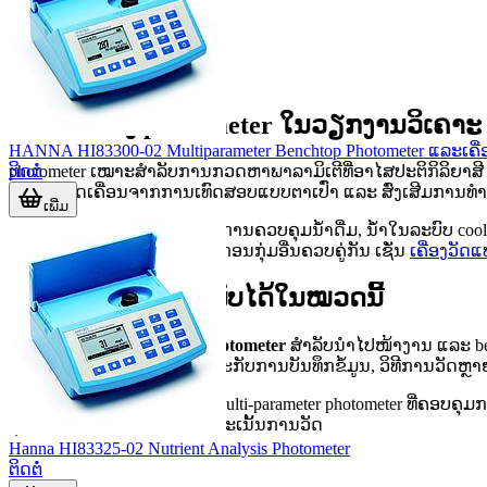
ບົດບາດຂອງ photometer ໃນວຽກງານວິເຄາະ
HANNA HI83300-02 Multiparameter Benchtop Photometer ແລະເຄື
ຕິດຕໍ່
photometer ເໝາະສໍາລັບການກວດຫາພາລາມິເຕີທີ່ອາໄສປະຕິກິລິຍາສີ ຫ
ຄວາມຄາດເຄື່ອນຈາກການເທົດສອບແບບຕາເປົ່າ ແລະ ສົ່ງເສີມກາ
ເພີ່ມ
ໃນງານຈິງ, ມັນຖືກນໍາໃຊ້ທັງໃນການຄວບຄຸມນ້ໍາດື່ມ, ນ້ໍາໃນລະບົບ c
ກໍລະນີ, ຜູ້ໃຊ້ອາດຕ້ອງເບິ່ງອຸປະກອນກຸ່ມອື່ນຄວບຄູ່ກັນ ເຊັ່ນ
ເຄື່ອງວັດ
ຮູບແບບອຸປະກອນທີ່ພົບໄດ້ໃນໝວດນີ້
ໃນກຸ່ມນີ້ຈະພົບທັງ
portable photometer
ສໍາລັບນໍາໄປໜ້າງານ ແລະ b
ຕ່າງໆ. ສ່ວນຮຸ່ນຕັ້ງໂຕະຈະເໝາະກັບການບັນທຶກຂໍ້ມູນ, ວິທີການວັດຫຼ
ຕົວຢ່າງເຊັ່ນ PCE CP 21 ເປັນ multi-parameter photometer ທີ່ຄອບ
ຮຸ່ນຢ່າງ HANNA HI97747C ຈະເນັ້ນການວັດ
Hanna HI83325-02 Nutrient Analysis Photometer
ຕິດຕໍ່