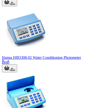
ເພີ່ມ
Hanna HI83308-02 Water Conditioning Photometer
ຕິດຕໍ່
ເພີ່ມ