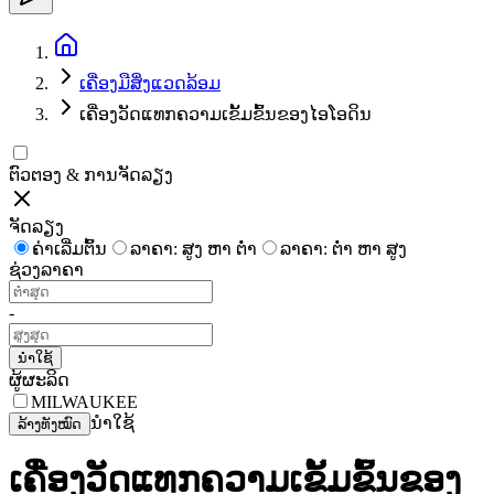
ເຄື່ອງມືສິ່ງແວດລ້ອມ
ເຄື່ອງວັດແທກຄວາມເຂັ້ມຂົ້ນຂອງໄອໂອດິນ
ຕົວຕອງ & ການຈັດລຽງ
ຈັດລຽງ
ຄ່າເລີ່ມຕົ້ນ
ລາຄາ: ສູງ ຫາ ຕໍ່າ
ລາຄາ: ຕໍ່າ ຫາ ສູງ
ຊ່ວງລາຄາ
-
ນຳໃຊ້
ຜູ້ຜະລິດ
MILWAUKEE
ນຳໃຊ້
ລ້າງທັງໝົດ
ເຄື່ອງວັດແທກຄວາມເຂັ້ມຂົ້ນຂອງ