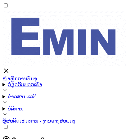
ໜ້າຫຼັກ
ການບັນຈຸ
ກ່ຽວກັບພວກເຮົາ
ຂ່າວສານ-ເວທີ
ບໍລິການ
ຜູ້ຜະລິດ
ເຫດການ - ງານວາງສະແດງ