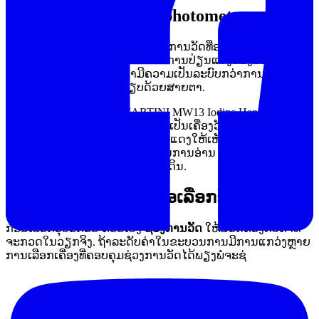
ຫຼັກການເຮັດວຽກແບບ photometer
Photometric measurement
ເປັນວິທີການວັດທີ່ອາໄສປະຕິກິລິຍາຂອງ
ຕົວຢ່າງກັບນ້ໍາຢາທົດສອບ ແລ້ວອ່ານການປ່ຽນແປງຂອງສີດ້ວຍແສງ.
ວິທີນີ້ຊ່ວຍໃຫ້ການປະເມີນຄ່າມີຄວາມເປັນລະບົບກວ່າການເທົດສອບ
ດ້ວຍການເປັນສີແລ້ວປຽບທຽບດ້ວຍສາຍຕາ.
ຕົວຢ່າງທີ່ພົບໃນໝວດນີ້ຄື MARTINI MW13 Iodine Handy
Photometer ຈາກ
MILWAUKEE
ຊຶ່ງເປັນເຄື່ອງວັດແບບພົກພາທີ່ເນັ້ນ
ການໃຊ້ງານງ່າຍ. ຂໍ້ມູນໃນສິນຄ້າສະແດງໃຫ້ເຫັນວ່າຮອງຮັບການ
ວັດໃນຊ່ວງ ppm, ມີຄວາມລະອຽດໃນການອ່ານ ແລະ ນໍາໃຊ້ຫຼັກການ
DPD method ໃນການກວດຫາໄອໂອດິນ.
ຈຸດທີ່ຄວນພິຈາລະນາເມື່ອເລືອກຊື້
ກ່ອນເລືອກອຸປະກອນ ຄວນເບິ່ງ
ຊ່ວງການວັດ
ໃຫ້ສອດຄ່ອງກັບຄ່າທີ່
ຈະກວດໃນວຽກຈິງ. ຖ້າລະດັບຄ່າໃນຂະບວນການມີການແກວ່ງຫຼາຍ
ການເລືອກເຄື່ອງທີ່ຄອບຄຸມຊ່ວງການວັດໄດ້ພຽງພໍຈະຊ່