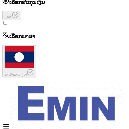
ເລືອກສະກຸນເງິນ
LAK
ເລືອກພາສາ
ພາສາລາວ
(
lo
)