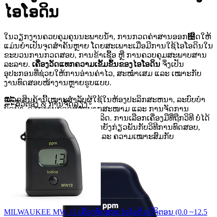
ໄອໂອດິນ
ໃນວຽກງານຄວບຄຸມຄຸນນະພາບນ້ໍາ, ການກວດຄ່າສານອອກ຤ິດໃຫ້
ແມ່ນຍໍາເປັນຈຸດສໍາຄັນຫຼາຍ ໂດຍສະເພາະເມື່ອມີການໃຊ້ໄອໂອດິນໃນ
ຂະບວນການກວດສອບ, ການຂ້າເຊື້ອ ຫຼື ການຄວບຄຸມສະພາບສານ
ລະລາຍ.
ເຄື່ອງວັດແທກຄວາມເຂັ້ມຂົ້ນຂອງໄອໂອດິນ
ຈຶ່ງເປັນ
ອຸປະກອນທີ່ຊ່ວຍໃຫ້ການອ່ານຄ່າໄວ, ສະໝໍ່າເສມ ແລະ ເໝາະກັບ
ງານທົດສອບໜ້າງານຫຼາຍຮູບແບບ.
ໝວດສິນຄ້ານີ້ເໝາະສໍາລັບຜູ້ໃຊ້ໃນຫ້ອງປະລິກສະຫນາ, ລະບົບບໍາ
ຕົວຕອງ & ການຈັດລຽງ
ບັດນ້ໍາ, ວຽກງານກວດສອບພາກສະໜາມ ແລະ ການຈັດການ
ຄຸນນະພາບໃນຂະບວນການຜະລິດ. ການເລືອກເຄື່ອງມືທີ່ຖືກວິທີ ບໍ່ໄດ້
ຂຶ້ນກັບພຽງແຕ່ຊ່ວງການວັດ, ແຕ່ຍັງກ່ຽວພັນກັບວິທີການທົດສອບ,
ຄວາມສະດວກໃນການພົກພາ ແລະ ຄວາມເໝາະສົມກັບ
ສະພາບການໃຊ້ງານຈິງ.
MILWAUKEE MW-13 ເຄື່ອງທົດສອບໄອໂອດິນດິຈິຕອນ (0.0 ~12.5