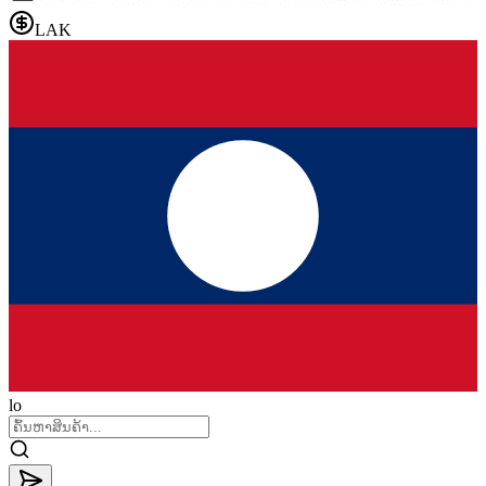
LAK
lo