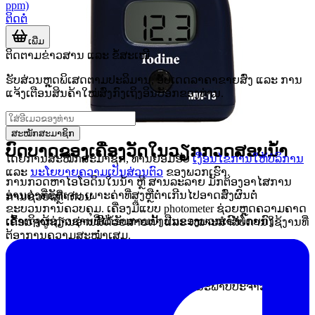
ppm)
ຕິດຕໍ່
ເພີ່ມ
ຕິດຕາມຂ່າວສານ ແລະ ຂໍ້ສະເໜີ
ຮັບສ່ວນຫຼຸດພິເສດຕາມປະລິມານ, ອັບເດດລາຄາຂາຍສົ່ງ ແລະ ການ
ແຈ້ງເຕືອນສິນຄ້າໃໝ່ສົ່ງກົງເຖິງອິນບັອກຂອງທ່ານ.
ສະໝັກສະມາຊິກ
ບົດບາດຂອງເຄື່ອງວັດໃນວຽກກວດສອບນ້ໍາ
ໂດຍການສະໝັກສະມາຊິກ, ທ່ານຍອມຮັບ
ເງື່ອນໄຂການໃຫ້ບໍລິການ
ແລະ
ນະໂຍບາຍຄວາມເປັນສ່ວນຕົວ
ຂອງພວກເຮົາ.
ການກວດຫາໄອໂອດິນໃນນ້ໍາ ຫຼື ສານລະລາຍ ມັກຕ້ອງອາໄສການ
ອ່ານຄ່າທີ່ຊັດເຈນ ເພາະຄ່າທີ່ສູງຫຼືຕໍ່າເກີນໄປອາດສົ່ງຜົນຕໍ່
ການຊ່ວຍເຫຼືໍາດ່ວນ
ຂະບວນການຄວບຄຸມ. ເຄື່ອງມືແບບ photometer ຊ່ວຍຫຼຸດຄວາມຄາດ
ເຂົ້າເຖິງຜູ້ຊ່ຽວຊານທີ່ໄດ້ຮັບການຢັ້ງຢືນຂອງພວກເຮົາໂດຍກົງ
ເຄື່ອນຈາກການອ່ານສີດ້ວຍສາຍຕາ ແລະ ເໝາະສໍາລັບການໃຊ້ງານທີ່
ຕ້ອງການຄວາມສະໝໍ່າເສມ.
ໃນພາກປະຕິບັດ, ຜູ້ໃຊ້ມັກຕ້ອງການຜົນວັດທີ່ອ່ານງ່າຍ, ຂັ້ນຕອນບໍ່ຊັບ
ຊ້ອນ ແລະ ນໍາໄປໃຊ້ອ້າງອີງໃນການຕັດສິນໄດ້ໄວ. ດັ່ງນັ້ນ ເຄື່ອງວັດ
ໃນໝວດນີ້ຈຶ່ງມີບົດບາດທັງໃນການກວດຄຸນນະພາບປະຈໍາວັນ ແລະ
ການກວດຢືນຢັນຜົນໃນຈຸດງານສໍາຄັນ.