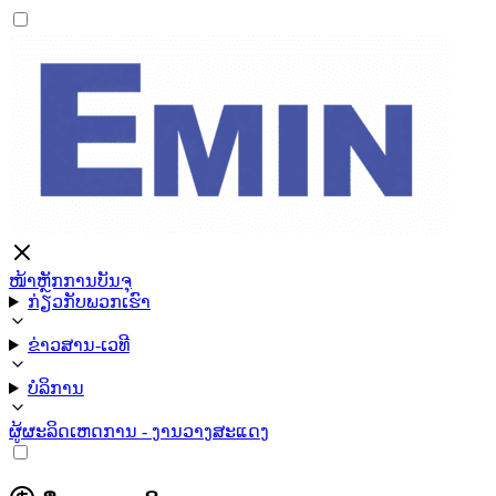
ໜ້າຫຼັກ
ການບັນຈຸ
ກ່ຽວກັບພວກເຮົາ
ຂ່າວສານ-ເວທີ
ບໍລິການ
ຜູ້ຜະລິດ
ເຫດການ - ງານວາງສະແດງ