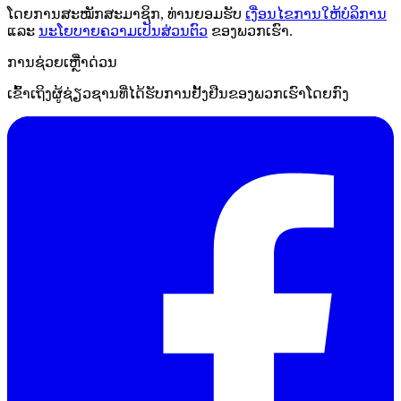
ໂດຍການສະໝັກສະມາຊິກ, ທ່ານຍອມຮັບ
ເງື່ອນໄຂການໃຫ້ບໍລິການ
ແລະ
ນະໂຍບາຍຄວາມເປັນສ່ວນຕົວ
ຂອງພວກເຮົາ.
ການຊ່ວຍເຫຼືໍາດ່ວນ
ເຂົ້າເຖິງຜູ້ຊ່ຽວຊານທີ່ໄດ້ຮັບການຢັ້ງຢືນຂອງພວກເຮົາໂດຍກົງ