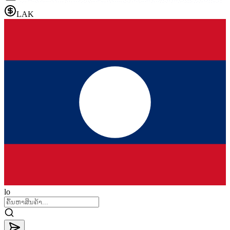
LAK
lo