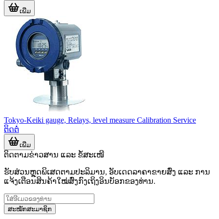
ເພີ່ມ
Tokyo-Keiki gauge, Relays, level measure Calibration Service
ຕິດຕໍ່
ເພີ່ມ
ຕິດຕາມຂ່າວສານ ແລະ ຂໍ້ສະເໜີ
ຮັບສ່ວນຫຼຸດພິເສດຕາມປະລິມານ, ອັບເດດລາຄາຂາຍສົ່ງ ແລະ ການ
ແຈ້ງເຕືອນສິນຄ້າໃໝ່ສົ່ງກົງເຖິງອິນບັອກຂອງທ່ານ.
ສະໝັກສະມາຊິກ