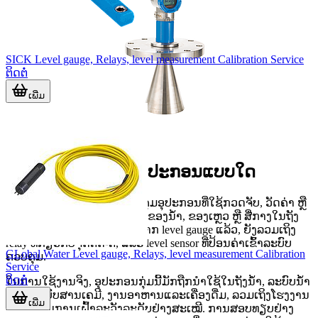
SICK Level gauge, Relays, level measurement Calibration Service
ຕິດຕໍ່
ເພີ່ມ
ບໍລິການນີ້ເໝາະກັບອຸປະກອນແບບໃດ
ການສອບທຽບໃນໝວດນີ້ຄອບຄຸມອຸປະກອນທີ່ໃຊ້ກວດຈັບ, ວັດຄ່າ ຫຼື
ສົ່ງສັນຍານເກືອບຂ້ອງກັບລະດັບຂອງນ້ຳ, ຂອງເຫຼວ ຫຼື ສື່ກາງໃນຖັງ
ແລະກະບວນການ. ນອກເໜືອຈາກ level gauge ແລ້ວ, ຍັງລວມເຖິງ
relay ທີ່ກ່ຽວກັບຈຸດຕັດ-ຕໍ່, ແລະ level sensor ທີ່ປ້ອນຄ່າເຂົ້າລະບົບ
GLobal Water Level gauge, Relays, level measurement Calibration
ຄວບຄຸມ.
Service
ຕິດຕໍ່
ໃນການໃຊ້ງານຈິງ, ອຸປະກອນກຸ່ມນີ້ມັກຖືກນໍາໃຊ້ໃນຖັງນ້ຳ, ລະບົບນ້ຳ
ເສຍ, ລະບົບສານເຄມີ, ງານອາຫານແລະເຄື່ອງດື່ມ, ລວມເຖິງໂຮງງານ
ເພີ່ມ
ທີ່ຕ້ອງການການເຝົ້າລະວັງລະດັບຢ່າງສະເໝີ. ການສອບທຽບຢ່າງ