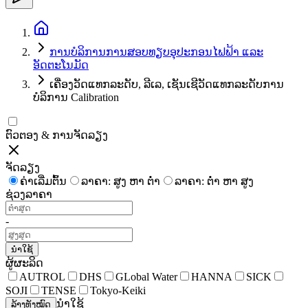
ການບໍລິການການສອບທຽບອຸປະກອນໄຟຟ້າ ແລະ
ອັດຕະໂນມັດ
ເຄື່ອງວັດແທກລະດັບ, ລີເລ, ເຊັນເຊີວັດແທກລະດັບການ
ບໍລິການ Calibration
ຕົວຕອງ & ການຈັດລຽງ
ຈັດລຽງ
ຄ່າເລີ່ມຕົ້ນ
ລາຄາ: ສູງ ຫາ ຕໍ່າ
ລາຄາ: ຕໍ່າ ຫາ ສູງ
ຊ່ວງລາຄາ
-
ນຳໃຊ້
ຜູ້ຜະລິດ
AUTROL
DHS
GLobal Water
HANNA
SICK
SOJI
TENSE
Tokyo-Keiki
ນຳໃຊ້
ລ້າງທັງໝົດ