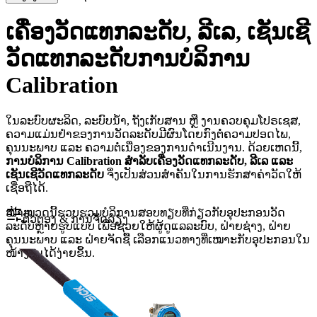
ເຄື່ອງວັດແທກລະດັບ, ລີເລ, ເຊັນເຊີ
ວັດແທກລະດັບການບໍລິການ
Calibration
ໃນລະບົບຜະລິດ, ລະບົບນ້ຳ, ຖັງເກັບສານ ຫຼື ງານຄວບຄຸມໂປຣເຊສ,
ຄວາມແມ່ນຢຳຂອງການວັດລະດັບມີຜົນໂດຍກົງຕໍ່ຄວາມປອດໄພ,
ຄຸນນະພາບ ແລະ ຄວາມຕໍ່ເນື່ອງຂອງການດໍາເນີນງານ. ດ້ວຍເຫດນີ້,
ການບໍລິການ Calibration ສໍາລັບເຄື່ອງວັດແທກລະດັບ, ລີເລ ແລະ
ເຊັນເຊີວັດແທກລະດັບ
ຈຶ່ງເປັນສ່ວນສໍາຄັນໃນການຮັກສາຄ່າວັດໃຫ້
ເຊື່ອຖືໄດ້.
ໜ້າໝວດນີ້ຮວບຮວມບໍລິການສອບທຽບທີ່ກ່ຽວກັບອຸປະກອນວັດ
ຕົວຕອງ & ການຈັດລຽງ
ລະດັບຫຼາຍຮູບແບບ ເພື່ອຊ່ວຍໃຫ້ຜູ້ດູແລລະບົບ, ຝ່າຍຊ່າງ, ຝ່າຍ
ຄຸນນະພາບ ແລະ ຝ່າຍຈັດຊື້ ເລືອກແນວທາງທີ່ເໝາະກັບອຸປະກອນໃນ
ໜ້າງານໄດ້ງ່າຍຂຶ້ນ.