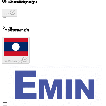
ເລືອກສະກຸນເງິນ
LAK
ເລືອກພາສາ
ພາສາລາວ
(
lo
)