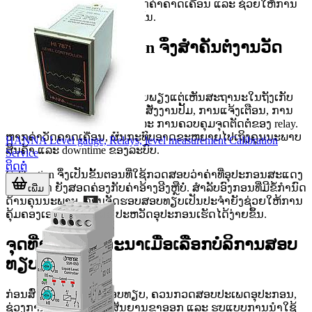
ຖືກຕ້ອງຊ່ວຍຫຼຸດຄວາມສ່ຽງຈາກຄ່າຄາດເຄື່ອນ ແລະ ຊ່ວຍໃຫ້ການ
ຄວບຄຸມລະບົບມີເຫດຜົນຫຼາຍຂຶ້ນ.
ເປັນຫຍັງ Calibration ຈຶ່ງສໍາຄັນຕໍ່ງານວັດ
ລະດັບ
ຄ່າວັດລະດັບທີ່ຖືກຕ້ອງ
ບໍ່ໄດ້ຊ່ວຍພຽງແຕ່ເຫັນສະຖານະໃນຖັງເກັບ
ເທົ່ານັ້ນ, ແຕ່ຍັງກ່ຽວພັນກັບການສັ່ງງານປັ້ມ, ການແຈ້ງເຕືອນ, ການ
ປ້ອງກັນ overflow ຫຼື dry run ແລະ ການຄວບຄຸມຈຸດຕັດຕໍ່ຂອງ relay.
ຫາກຄ່າວັດຄາດເຄື່ອນ, ຜົນກະທົບອາດຂະຫຍາຍໄປເຖິງຄຸນນະພາບ
HANNA Level gauge, Relays, level measurement Calibration
ສິນຄ້າ ແລະ downtime ຂອງລະບົບ.
Service
ຕິດຕໍ່
Calibration ຈຶ່ງເປັນຂັ້ນຕອນທີ່ໃຊ້ກວດສອບວ່າຄ່າທີ່ອຸປະກອນສະແດງ
ຫຼື ສົ່ງອອກ ຍັງສອດຄ່ອງກັບຄ່າອ້າງອີງຫຼືບໍ່. ສໍາລັບອົງກອນທີ່ມີຂໍ້ກໍານົດ
ເພີ່ມ
ດ້ານຄຸນນະພາບ, ການຈັດຮອບສອບທຽບເປັນປະຈໍາຍັງຊ່ວຍໃຫ້ການ
ຄຸ້ມຄອງເອກະສານ ແລະ ປະຫວັດອຸປະກອນເຮັດໄດ້ງ່າຍຂຶ້ນ.
ຈຸດທີ່ຄວນພິຈາລະນາເມື່ອເລືອກບໍລິການສອບ
ທຽບ
ກ່ອນສົ່ງອຸປະກອນເຂົ້າສອບທຽບ, ຄວນກວດສອບປະເພດອຸປະກອນ,
ຊ່ວງການວັດ, ລັກສະນະສັນຍານຂາອອກ ແລະ ຮູບແບບການນໍາໃຊ້