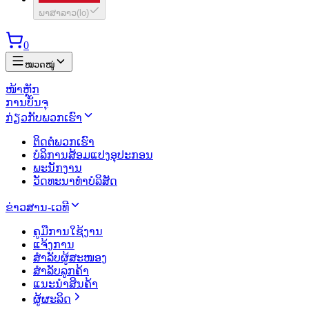
ພາສາລາວ
(
lo
)
0
ໝວດໝູ່
ໜ້າຫຼັກ
ການບັນຈຸ
ກ່ຽວກັບພວກເຮົາ
ຕິດຕໍ່ພວກເຮົາ
ບໍລິການສ້ອມແປງອຸປະກອນ
ພະນັກງານ
ວັດທະນາທຳບໍລິສັດ
ຂ່າວສານ-ເວທີ
ຄູມືການໃຊ້ງານ
ແຈ້ງການ
ສຳລັບຜູ້ສະໜອງ
ສຳລັບລູກຄ້າ
ແນະນຳສິນຄ້າ
ຜູ້ຜະລິດ