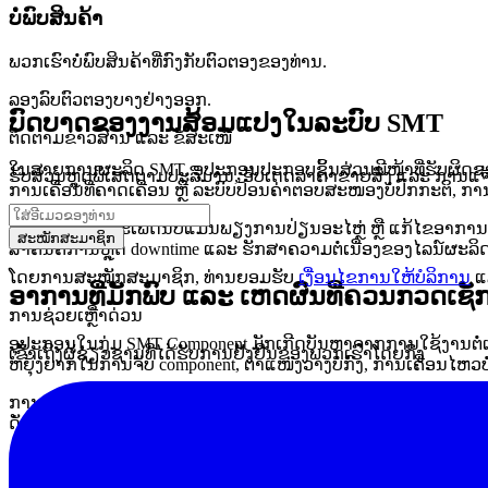
ບໍ່ພົບສິນຄ້າ
ພວກເຮົາບໍ່ພົບສິນຄ້າທີ່ກົງກັບຕົວຕອງຂອງທ່ານ.
ລອງລົບຕົວຕອງບາງຢ່າງອອກ.
ບົດບາດຂອງງານສ້ອມແປງໃນລະບົບ SMT
ຕິດຕາມຂ່າວສານ ແລະ ຂໍ້ສະເໜີ
ໃນສາຍການຜະລິດ SMT, ອຸປະກອນປະກອບຊິ້ນສ່ວນມີໜ້າທີ່ຮັບຜິດຊອບຄ
ຮັບສ່ວນຫຼຸດພິເສດຕາມປະລິມານ, ອັບເດດລາຄາຂາຍສົ່ງ ແລະ ການແຈ້ງເ
ການເຄື່ອນທີ່ຄາດເຄື່ອນ ຫຼື ລະບົບປ້ອນຄ່າຕອບສະໜອງບໍ່ປົກກະຕິ, ກາ
ການສ້ອມແປງປະເພດນີ້ບໍ່ແມ່ນພຽງການປ່ຽນອະໄຫຼ່ ຫຼື ແກ້ໄຂອາການ
ສະໝັກສະມາຊິກ
ສຳຄັນຄືການຫຼຸດ downtime ແລະ ຮັກສາຄວາມຕໍ່ເນື່ອງຂອງໄລນ໌ຜະລິດ
ໂດຍການສະໝັກສະມາຊິກ, ທ່ານຍອມຮັບ
ເງື່ອນໄຂການໃຫ້ບໍລິການ
ແ
ອາການທີ່ມັກພົບ ແລະ ເຫດຜົນທີ່ຄວນກວດເຊັ
ການຊ່ວຍເຫຼືໍາດ່ວນ
ອຸປະກອນໃນກຸ່ມ SMT Component ມັກເກີດບັນຫາຈາກການໃຊ້ງານຕໍ່ເ
ເຂົ້າເຖິງຜູ້ຊ່ຽວຊານທີ່ໄດ້ຮັບການຢັ້ງຢືນຂອງພວກເຮົາໂດຍກົງ
ຫຍຸ້ງຍາກໃນການຈັບ component, ຕຳແໜ່ງວາງບໍ່ກົງ, ການເຄື່ອນໄຫວບໍ
ການເຂົ້າກວດສອບໄວຊ່ວຍຫຼຸດການລຸກລາມໄປສູ່ສ່ວນອື່ນຂອງລະບົບ.
ດັ່ງນັ້ນ
ການວິນິດໄສອາການ
ຢ່າງຖືກຈຸດຈຶ່ງເປັນຫົວໃຈຂອງງານສ້ອມແ
ຂອບເຂດຂອງບໍລິການສ້ອມແປງແບບທີ່ໂຮງງານ