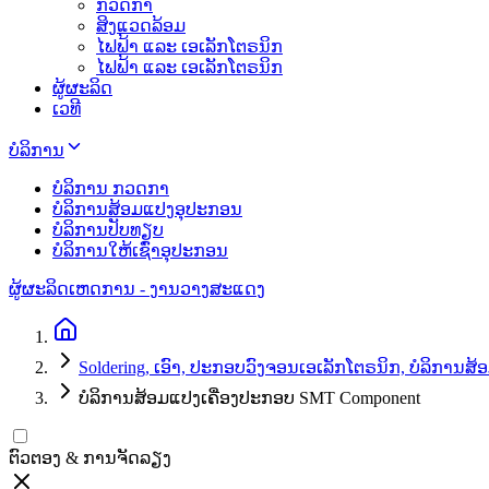
ກວດກາ
ສິງແວດລ້ອມ
ໄຟຟ້າ ແລະ ເອເລັກໂຕຣນິກ
ໄຟຟ້າ ແລະ ເອເລັກໂຕຣນິກ
ຜູ້ຜະລິດ
ເວທີ
ບໍລິການ
ບໍລິການ ກວດກາ
ບໍລິການສ້ອມແປງອຸປະກອນ
ບໍລິການປັບທຽບ
ບໍລິການໃຫ້ເຊົ່າອຸປະກອນ
ຜູ້ຜະລິດ
ເຫດການ - ງານວາງສະແດງ
Soldering, ເອົາ, ປະກອບວົງຈອນເອເລັກໂຕຣນິກ, ບໍລິການ
ບໍລິການສ້ອມແປງເຄື່ອງປະກອບ SMT Component
ຕົວຕອງ & ການຈັດລຽງ