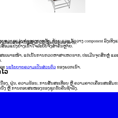
ວາມແມ່ນຍຳຂອງການຈັບ, ຍ້າຍ ແລະ ຈັດວາງ component ລົງເທິງແຜ່ນວົ
ຕືອນສິນຄ້າໃໝ່ສົ່ງກົງເຖິງອິນບັອກຂອງທ່ານ.
ນສ້ອມແປງຢ່າງເຂົ້າໃຈລະບົບຈຶ່ງສຳຄັນຫຼາຍ.
ສະເພາະໜ້າ, ແຕ່ເນັ້ນການກວດຫາສາເຫດຮາກ, ປະເມີນຈຸດສຶກຫຼໍ່ ແລະ
.
ລະ
ນະໂຍບາຍຄວາມເປັນສ່ວນຕົວ
ຂອງພວກເຮົາ.
ກໄວ
ນື່ອງ, ຝຸ່ນ, ຄວາມຮ້ອນ, ການສັ່ນສະເທືອນ ຫຼື ຄວາມຄາດເຄື່ອນສະສ
່ນິ່ງ ຫຼື ການຕອບສະໜອງຂອງຊຸດຂັບຄືນຊ້າລົງ.
 ຖ້າປ່ອຍໄວ້ນານ, ບັນຫາທີ່ເລີ່ມຈາກຈຸດນ້ອຍໆອາດກະທົບໄປຫາຄວາມ
ປງ.
ຕ້ອງການ