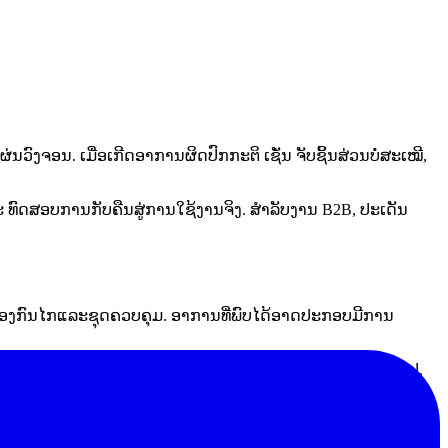
ງຈອນ. ເມື່ອເກີດອາການຜິດປົກກະຕິ ເຊັ່ນ ຈັບຊິ້ນສ່ວນບໍ່ສະເໝີ,
 ທົດສອບການກັບຄືນສູ່ການໃຊ້ງານຈິງ. ສຳລັບງານ B2B, ປະເດັນ
ົມຂອງກົນໄກແລະຊຸດຄວບຄຸມ. ອາການທີ່ພົບໄດ້ອາດປະກອບມີການ
ແມ່ນຍຳຂອງທັງການປະກອບ ແລະ ນຳໄປສູ່ຂອງເສຍໃນຂັ້ນຕອນຖັດໄປ.