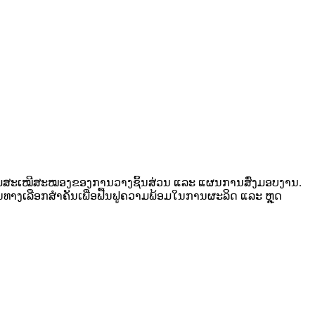
, ຄວາມສະເໝີສະໝອງຂອງການວາງຊິ້ນສ່ວນ ແລະ ແຜນການສົ່ງມອບງານ.
ນທາງເລືອກສຳຄັນເພື່ອຟື້ນຟູຄວາມພ້ອມໃນການຜະລິດ ແລະ ຫຼຸດ