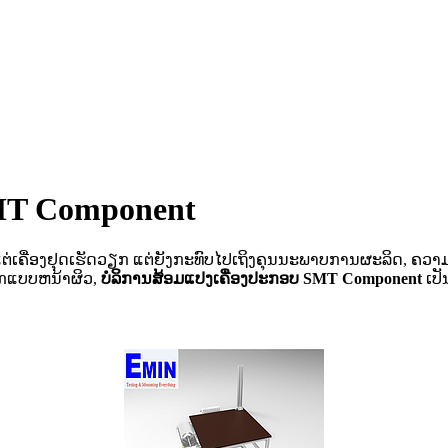
SMT Component
່ພຽງແຕ່ເຄື່ອງຢຸດເຮັດວຽກ ແຕ່ຍັງກະທົບໄປເຖິງຄຸນນະພາບການຜະລິດ
ິກແບບຫນ້າຜິວ,
ບໍລິການສ້ອມແປງເຄື່ອງປະກອບ SMT Component
ເປັ