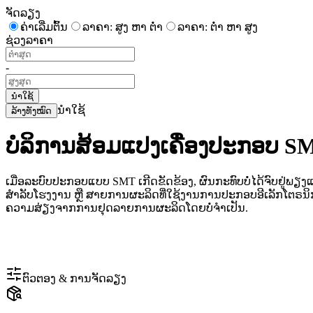
ຈັດລຽງ
ຄ່າເລີ່ມຕົ້ນ
ລາຄາ: ສູງ ຫາ ຕໍ່າ
ລາຄາ: ຕໍ່າ ຫາ ສູງ
ຊ່ວງລາຄາ
-
ນຳໃຊ້
ນຳໃຊ້
ລ້າງທັງໝົດ
ບໍລິການສ້ອມແປງເຄື່ອງປະກອບ 
ເມື່ອລະບົບປະກອບແບບ SMT ເກີດຂັດຂ້ອງ, ຜົນກະທົບບໍ່ໄດ້ຈົບຢູ
ສຳລັບໂຮງງານ ຫຼື ສາຍການຜະລິດທີ່ໃຊ້ງານການປະກອບອີເລັກໂຕຣນ
ຄວາມສ່ຽງຈາກການຢຸດລາຍການຜະລິດໂດຍບໍ່ຈຳເປັນ.
ຕົວຕອງ & ການຈັດລຽງ