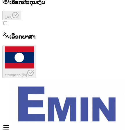
ເລືອກສະກຸນເງິນ
LAK
ເລືອກພາສາ
ພາສາລາວ
(
lo
)