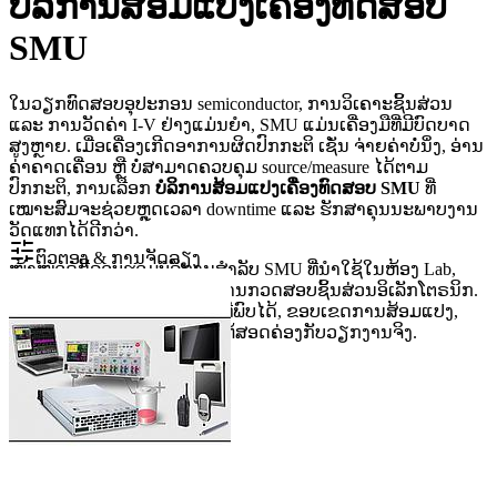
ບໍລິການສ້ອມແປງເຄື່ອງທົດສອບ
SMU
ໃນວຽກທົດສອບອຸປະກອນ semiconductor, ການວິເຄາະຊິ້ນສ່ວນ
ແລະ ການວັດຄ່າ I-V ຢ່າງແມ່ນຍຳ, SMU ແມ່ນເຄື່ອງມືທີ່ມີບົດບາດ
ສູງຫຼາຍ. ເມື່ອເຄື່ອງເກີດອາການຜິດປົກກະຕິ ເຊັ່ນ ຈ່າຍຄ່າບໍ່ນິ່ງ, ອ່ານ
ຄ່າຄາດເຄື່ອນ ຫຼື ບໍ່ສາມາດຄວບຄຸມ source/measure ໄດ້ຕາມ
ປົກກະຕິ, ການເລືອກ
ບໍລິການສ້ອມແປງເຄື່ອງທົດສອບ SMU
ທີ່
ເໝາະສົມຈະຊ່ວຍຫຼຸດເວລາ downtime ແລະ ຮັກສາຄຸນນະພາບງານ
ວັດແທກໄດ້ດີກວ່າ.
ຕົວຕອງ & ການຈັດລຽງ
ໜ້າໝວດນີ້ລວບຮວມບໍລິການສຳລັບ SMU ທີ່ນຳໃຊ້ໃນຫ້ອງ Lab,
ສາຍການຜະລິດ, R&D ແລະ ງານກວດສອບຊິ້ນສ່ວນອິເລັກໂຕຣນິກ.
ເນື້ອຫາຈະເນັ້ນໃຫ້ເຫັນບັນຫາທີ່ພົບໄດ້, ຂອບເຂດການສ້ອມແປງ,
ແລະ ແນວທາງເລືອກບໍລິການໃຫ້ສອດຄ່ອງກັບວຽກງານຈິງ.