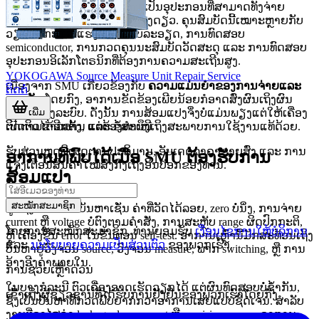
SMU ຫຼື Source Measure Unit ເປັນອຸປະກອນທີ່ສາມາດທັງຈ່າຍ
ສັນຍານ ແລະ ວັດຄ່າໄດ້ໃນເຄື່ອງດຽວ. ຄຸນສົມບັດນີ້ເໝາະຫຼາຍກັບ
ວຽກວັດກະແສ/ແຮງດັນລະດັບລະອຽດ, ການທົດສອບ
semiconductor, ການກວດຄຸນນະສົມບັດວັດສະດຸ ແລະ ການທົດສອບ
ອຸປະກອນອິເລັກໂຕຣນິກທີ່ຕ້ອງການຄວາມສະເຖີນສູງ.
YOKOGAWA Source Measure Unit Repair Service
ເນື່ອງຈາກ SMU ເກີ່ຍວຂ້ອງກັບ
ຄວາມແມ່ນຍຳຂອງການຈ່າຍແລະ
ຕິດຕໍ່
ການວັດ
ໂດຍກົງ, ອາການຂັດຂ້ອງເພີຍນ້ອຍກໍອາດສົ່ງຜົນເຖິງຜົນ
ເພີ່ມ
ທົດສອບທັງລະບົບ. ດັ່ງນັ້ນ ການສ້ອມແປງຈຶ່ງບໍ່ແມ່ນພຽງແຕ່ໃຫ້ເຄື່ອງ
ຕິດຕາມຂ່າວສານ ແລະ ຂໍ້ສະເໜີ
ເປີດຕິດໄດ້ອີກຄັ້ງ, ແຕ່ຕ້ອງຄຳນຶງເຖິງສະພາບການໃຊ້ງານແທ້ດ້ວຍ.
ຮັບສ່ວນຫຼຸດພິເສດຕາມປະລິມານ, ອັບເດດລາຄາຂາຍສົ່ງ ແລະ ການ
ອາການທີ່ພົບໄດ້ເມື່ອ SMU ຕ້ອງຮັບການ
ແຈ້ງເຕືອນສິນຄ້າໃໝ່ສົ່ງກົງເຖິງອິນບັອກຂອງທ່ານ.
ສ້ອມແປງ
ສະໝັກສະມາຊິກ
ຜູ້ໃຊ້ງານມັກພົບບັນຫາເຊັ່ນ ຄ່າທີ່ວັດໄດ້ລອຍ, zero ບໍ່ນິ່ງ, ການຈ່າຍ
current ຫຼື voltage ບໍ່ຕົງຕາມຄຳສັ່ງ, ການສະຫຼັບ range ຜິດປົກກະຕິ,
ໂດຍການສະໝັກສະມາຊິກ, ທ່ານຍອມຮັບ
ເງື່ອນໄຂການໃຫ້ບໍລິການ
ຫຼື ເຄື່ອງຂຶ້ນ error ໃນຂັ້ນຕອນ self-test. ອາການເຫຼົ່ານີ້ມັກສະທ້ອນເຖິງ
ແລະ
ນະໂຍບາຍຄວາມເປັນສ່ວນຕົວ
ຂອງພວກເຮົາ.
ບັນຫາຢູ່ວົງຈອນ source, ວົງຈອນ measure, ພາກ switching, ຫຼື ການ
ອ້າງອີງຄ່າພາຍໃນ.
ການຊ່ວຍເຫຼືໍາດ່ວນ
ໃນບາງກໍລະນີ ຕົວເຄື່ອງອາດເຮັດວຽກໄດ້ ແຕ່ຜົນທົດສອບບໍ່ຊ້ຳກັນ,
ເຂົ້າເຖິງຜູ້ຊ່ຽວຊານທີ່ໄດ້ຮັບການຢັ້ງຢືນຂອງພວກເຮົາໂດຍກົງ
ຊຶ່ງເປັນບັນຫາທີ່ກວດພົບຍາກກວ່າອາການເສຍແບບຊັດເຈນ. ສຳລັບ
ງານທີ່ອາໄສຄ່າ leakage, low current ຫຼື precision sweep, ອາການ