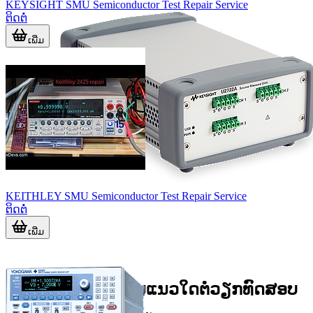
KEYSIGHT SMU Semiconductor Test Repair Service
ຕິດຕໍ່
ເພີ່ມ
KEITHLEY SMU Semiconductor Test Repair Service
ຕິດຕໍ່
ເພີ່ມ
SMU ມີຄວາມສຳຄັນແນວໃດຕໍ່ວຽກທົດສອບ