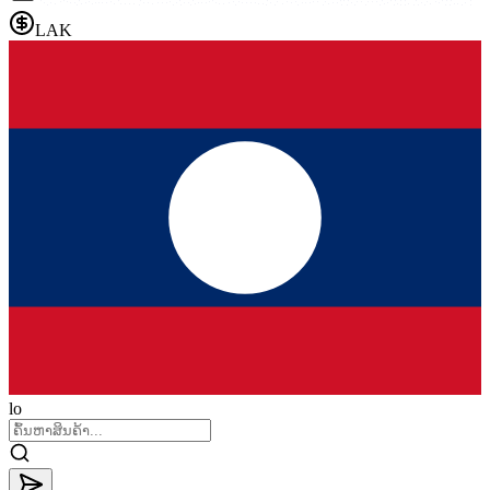
LAK
lo