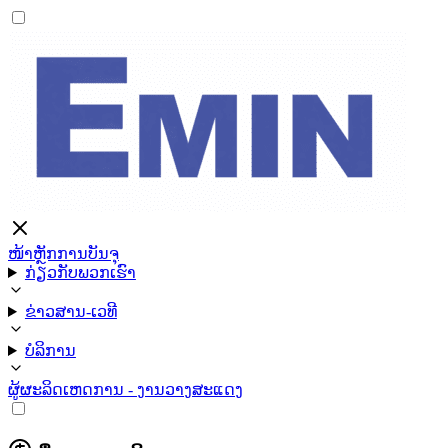
ໜ້າຫຼັກ
ການບັນຈຸ
ກ່ຽວກັບພວກເຮົາ
ຂ່າວສານ-ເວທີ
ບໍລິການ
ຜູ້ຜະລິດ
ເຫດການ - ງານວາງສະແດງ