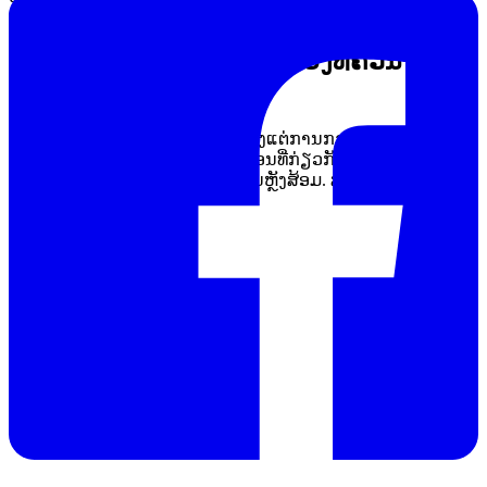
ເຫຼົ່ານີ້ຄວນຮັບການປະເມີນໂດຍໄວ.
ຂອບເຂດຂອງບໍລິການສ້ອມແປງທີ່ຄວນ
ພິຈາລະນາ
ບໍລິການສຳລັບ SMU ຄວນຄອບຄຸມຕັ້ງແຕ່ການກວດອາການ, ການ
ວິເຄາະສາເຫດ, ການສ້ອມພາກວົງຈອນທີ່ກ່ຽວກັບ source/measure
ໄປຈົນເຖິງການກວດສອບການທຳງານຫຼັງສ້ອມ. ສຳລັບອຸປະກອນກຸ່ມ
ນີ້, ການ